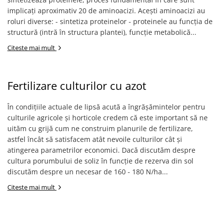
Roabe
implicați aproximativ 20 de aminoacizi. Acești aminoacizi au
Unelte de mana pentru gradina
roluri diverse: - sintetiza proteinelor - proteinele au funcția de
structură (intră în structura plantei), funcție metabolică...
Hrana pentru animale
Citeste mai mult
Antiparazitare
Hrana pentru caini
Hrana pentru iepuri
Fertilizare culturilor cu azot
Hrana pentru pasari
În condițiile actuale de lipsă acută a îngrășămintelor pentru
Hrana pentru pisici
culturile agricole și horticole credem că este important să ne
Hrana pentru porci
uităm cu grijă cum ne construim planurile de fertilizare,
astfel încât să satisfacem atât nevoile culturilor cât și
Suplimente
atingerea parametrilor economici. Dacă discutăm despre
Hrana pt gaini si pui
cultura porumbului de soliz în funcție de rezerva din sol
discutăm despre un necesar de 160 - 180 N/ha...
Sobe si seminee
Bricolaj
Citeste mai mult
Electrice
Instalatii apa