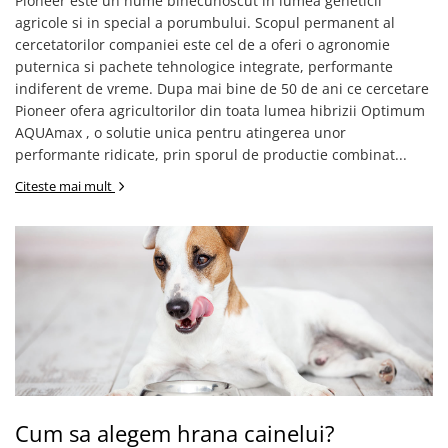
Pioneer este un nume binecunoscut in lumea geneticii
agricole si in special a porumbului. Scopul permanent al
Porumb dulce
cercetatorilor companiei este cel de a oferi o agronomie
Ridichi
puternica si pachete tehnologice integrate, performante
Salata
indiferent de vreme. Dupa mai bine de 50 de ani ce cercetare
Pioneer ofera agricultorilor din toata lumea hibrizii Optimum
Spanac
AQUAmax , o solutie unica pentru atingerea unor
Telina
performante ridicate, prin sporul de productie combinat...
Tomate
Citeste mai mult
Varza
Vinete
fragute
gogosar
Gulii
leustean
Morcov
Cum sa alegem hrana cainelui?
Pastarnac