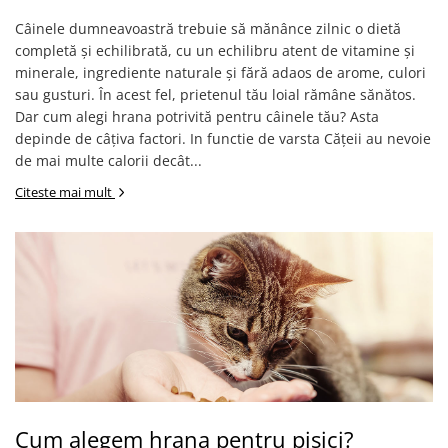
patrunjel
Câinele dumneavoastră trebuie să mănânce zilnic o dietă
sfecla
completă și echilibrată, cu un echilibru atent de vitamine și
minerale, ingrediente naturale și fără adaos de arome, culori
Seminte plante aromatice
sau gusturi. În acest fel, prietenul tău loial rămâne sănătos.
Seminte cereale
Dar cum alegi hrana potrivită pentru câinele tău? Asta
Porumb
depinde de câțiva factori. In functie de varsta Cățeii au nevoie
Cereale paioase
de mai multe calorii decât...
Floarea-Soarelui
Citeste mai mult
Seminte plante furajere
Seminte si bulbi de flori
Seminte de gazon
Turba si Substraturi
Ingrasaminte
Ingrasaminte BIO
Preparate biologice
Biostimulatori
Cum alegem hrana pentru pisici?
Ingrasaminte pentru gazon si