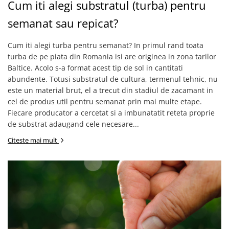
Cum iti alegi substratul (turba) pentru
Instalatii pentru gaz
semanat sau repicat?
Siliconi si etansanti
adapatoare si hranitoare pui
Cum iti alegi turba pentru semanat? In primul rand toata
anvelope
turba de pe piata din Romania isi are originea in zona tarilor
Baltice. Acolo s-a format acest tip de sol in cantitati
Accesorii pentru gradina
abundente. Totusi substratul de cultura, termenul tehnic, nu
Biostimulatori
este un material brut, el a trecut din stadiul de zacamant in
constructii
cel de produs util pentru semanat prin mai multe etape.
Igiena publica
Fiecare producator a cercetat si a imbunatatit reteta proprie
de substrat adaugand cele necesare...
Seminte microgreens
uz casnic
Citeste mai mult