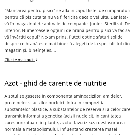
plante ornamentale
"Mâncarea pentru pisici" se află în capul listei de cumpărături
Ingrasaminte de baza
pentru că pisicuța ta nu va fi fericită dacă o vei uita. Dar iată-
Ingrasaminte lichide
vă în magazinul de animale de companie. Junior. Sterilizat. De
interior. Numeroasele opțiuni de hrană pentru pisici vă fac să
Ingrasaminte solubile
vă învârtiți capul? Ne-am prins. Puteți obține sfaturi solide
Alveole, tavi si ghivece
despre ce hrană este mai bine să alegeți de la specialistul din
Folii si plase agricole
magazin și, bineînțeles,...
Materiale pentru solarii
Citeste mai mult
Irigatii
Conducta apa
Azot - ghid de carente de nutritie
Banda de picurare
Tub picurare
A zotul se gaseste in componenta aminoacizilor, amidelor,
Accesorii pentru irigatii
proteinelor si acizilor nucleici. Intra in compozitia
substantelor plastice, a substantelor de rezerva si a celor care
Furtun gradina
transmit informatia genetica (acizii nucleici). In cantitatea
Filtre
corespunzatoare in plante, azotul favorizeaza desfasurarea
Fitofarmaceutice
normala a metabolismului, influentand cresterea masei