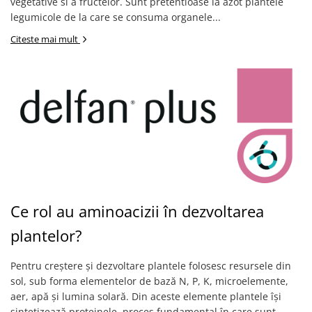
vegetative si a fructelor. Sunt pretentioase la azot plantele
Adjuvanti
legumicole de la care se consuma organele...
Erbicide
Citeste mai mult
Fungicide
Insecticide
Tratament seminte
Capcane insecte
Dezinfectant de sol
Culturi BIO
Pompe de apa si hidrofoare
Unelte si masini pentru gradinarit
Ce rol au aminoacizii în dezvoltarea
Atomizoare si pulverizatoare
Drujbe
plantelor?
Lubrifianti
Pentru creștere și dezvoltare plantele folosesc resursele din
Masini de tuns iarba
sol, sub forma elementelor de bază N, P, K, microelemente,
Motocultoare
aer, apă și lumina solară. Din aceste elemente plantele își
sintetizează proteinele, proces fundamental în care sunt