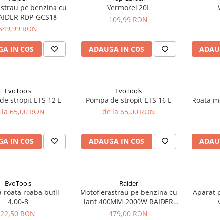
astrau pe benzina cu
Vermorel 20L
RAIDER RDP-GCS18
109,99 RON
549,99 RON
A IN COS
ADAUGA IN COS
ADAU
EvoTools
EvoTools
e stropit ETS 12 L
Pompa de stropit ETS 16 L
Roata me
 la 65,00 RON
de la 65,00 RON
A IN COS
ADAUGA IN COS
ADAU
EvoTools
Raider
 roata roaba butil
Motofierastrau pe benzina cu
Aparat p
4.00-8
lant 400MM 2000W RAIDER
RD-GCS14
22,50 RON
479,00 RON