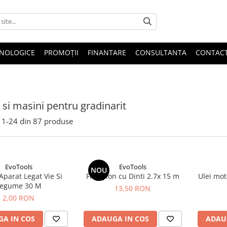
HNOLOGICE
PROMOȚII
FINANTARE
CONSULTANTA
CONTAC
 si masini pentru gradinarit
1-
24
din
87
produse
EvoTools
EvoTools
NOU
parat Legat Vie Si
Fir Nylon cu Dinti 2.7x 15 m
Ulei mot
egume 30 M
13,50 RON
2,00 RON
A IN COS
ADAUGA IN COS
ADAU