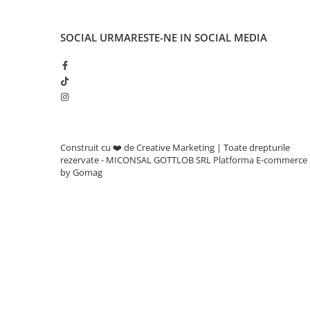
Adjuvanti
Erbicide
SOCIAL
URMARESTE-NE IN SOCIAL MEDIA
Fungicide
Insecticide
Tratament seminte
Capcane insecte
Dezinfectant de sol
Construit cu ❤️ de Creative Marketing | Toate drepturile
Culturi BIO
rezervate - MICONSAL GOTTLOB SRL
Platforma E-commerce
Pompe de apa si hidrofoare
by Gomag
Unelte si masini pentru gradinarit
Atomizoare si pulverizatoare
Drujbe
Lubrifianti
Masini de tuns iarba
Motocultoare