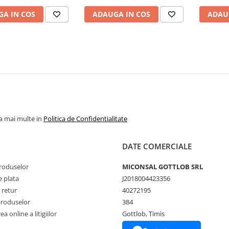
A IN COS
ADAUGA IN COS
ADAU
la mai multe in
Politica de Confidentialitate
DATE COMERCIALE
produselor
MICONSAL GOTTLOB SRL
 plata
J2018004423356
 retur
40272195
produselor
384
a online a litigiilor
Gottlob, Timis