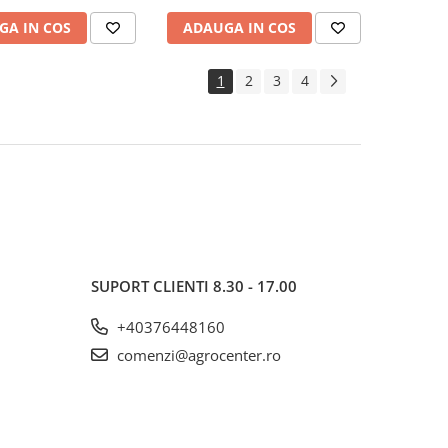
GA IN COS
ADAUGA IN COS
1
2
3
4
SUPORT CLIENTI
8.30 - 17.00
+40376448160
comenzi@agrocenter.ro