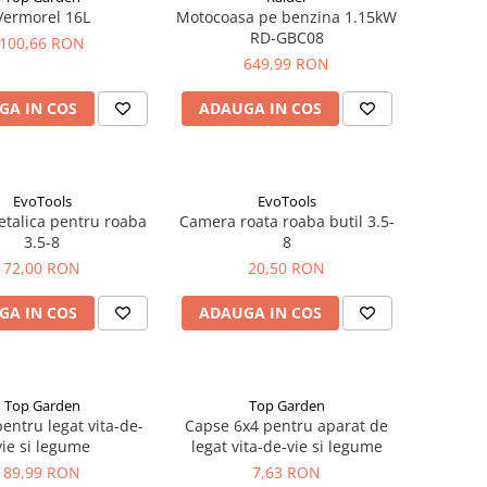
Vermorel 16L
Motocoasa pe benzina 1.15kW
RD-GBC08
100,66 RON
649,99 RON
GA IN COS
ADAUGA IN COS
EvoTools
EvoTools
talica pentru roaba
Camera roata roaba butil 3.5-
3.5-8
8
72,00 RON
20,50 RON
GA IN COS
ADAUGA IN COS
Top Garden
Top Garden
entru legat vita-de-
Capse 6x4 pentru aparat de
vie si legume
legat vita-de-vie si legume
89,99 RON
7,63 RON