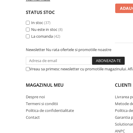
plante ornamentale
ADAUG
STATUS STOC
Ingrasaminte de baza
Ingrasaminte lichide
In stoc
(37)
Nu este in stoc
(8)
Ingrasaminte solubile
La comanda
(42)
Alveole, tavi si ghivece
Folii si plase agricole
Newsletter
Nu rata ofertele si promotiile noastre
Materiale pentru solarii
Irigatii
Vreau sa primesc newsletter cu promotiile magazinului. Af
Conducta apa
Banda de picurare
MAGAZINUL MEU
CLIENTI
Tub picurare
Despre noi
Livrarea 
Accesorii pentru irigatii
Termeni si conditii
Metode de
Furtun gradina
Politica de confidentialitate
Politica de
Contact
Garantia 
Filtre
Solutionare
Fitofarmaceutice
ANPC