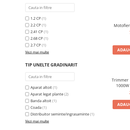
Porumb dulce
Ridichi
1.2 CP
(1)
2.2 CP
(1)
Motofie
Salata
2.41 CP
(1)
Spanac
2.68 CP
(1)
Telina
2.7 CP
(1)
ADAUG
Vezi mai multe
Tomate
Varza
TIP UNELTE GRADINARIT
Vinete
fragute
Trimmer 
1000W
Aparat altoit
(1)
gogosar
Aparat legat plante
(2)
Gulii
Banda altoit
(1)
ADAUG
leustean
Coada
(1)
Distribuitor seminte/ingrasaminte
(1)
Morcov
Vezi mai multe
Pastarnac