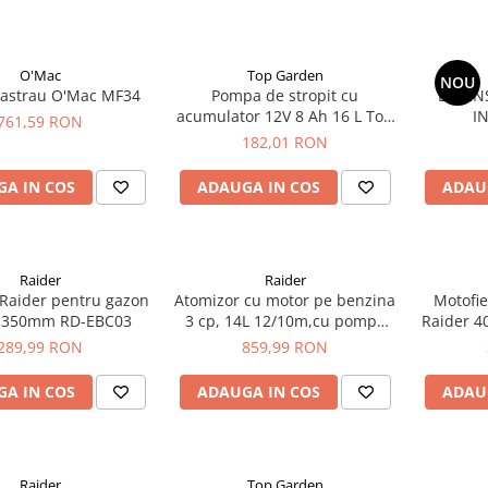
O'Mac
Top Garden
NOU
rastrau O'Mac MF34
Pompa de stropit cu
EXTEN
acumulator 12V 8 Ah 16 L Top
I
761,59 RON
Garden
182,01 RON
A IN COS
ADAUGA IN COS
ADAU
Raider
Raider
Raider pentru gazon
Atomizor cu motor pe benzina
Motofie
 350mm RD-EBC03
3 cp, 14L 12/10m,cu pompa
Raider 
booster RDKMD02
289,99 RON
859,99 RON
A IN COS
ADAUGA IN COS
ADAU
Raider
Top Garden