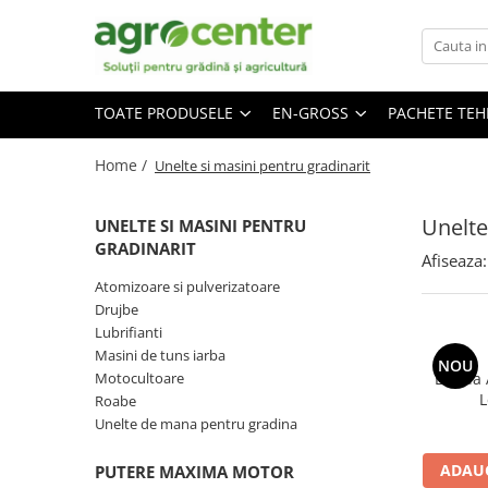
Toate Produsele
En-gross
TOATE PRODUSELE
EN-GROSS
PACHETE TE
Seminte de legume
Ingrasaminte
Ardei
Irigatii
Home /
Unelte si masini pentru gradinarit
Plante furajere
Broccoli
Turba
Castraveti
Unelte
UNELTE SI MASINI PENTRU
Ceapa
GRADINARIT
Afiseaza:
Conopida
Atomizoare si pulverizatoare
Drujbe
Dovleac
Lubrifianti
Dovlecel
Masini de tuns iarba
NOU
Motocultoare
Banda A
Fasole
L
Roabe
Mazare
Unelte de mana pentru gradina
Pepene galben
ADAUG
PUTERE MAXIMA MOTOR
Pepene verde