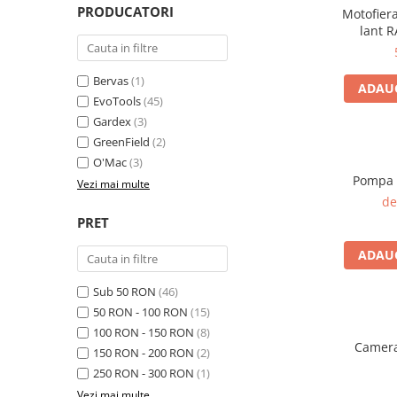
patrunjel
PRODUCATORI
Motofier
lant 
sfecla
Seminte plante aromatice
Bervas
(1)
ADAUG
Seminte cereale
EvoTools
(45)
Porumb
Gardex
(3)
Cereale paioase
GreenField
(2)
O'Mac
(3)
Floarea-Soarelui
Pompa d
Vezi mai multe
Seminte plante furajere
de
Seminte si bulbi de flori
PRET
Seminte de gazon
ADAUG
Turba si Substraturi
Ingrasaminte
Sub 50 RON
(46)
Ingrasaminte BIO
50 RON - 100 RON
(15)
100 RON - 150 RON
(8)
Preparate biologice
Camera
150 RON - 200 RON
(2)
Biostimulatori
250 RON - 300 RON
(1)
Ingrasaminte pentru gazon si
Vezi mai multe