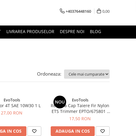
+40376448160
0,00
T
LIVRAREA PRODUSELOR
DESPRE NOI
BLOG
Ordoneaza:
EvoTools
EvoTools
NOU
or 4T SAE 10W30 1 L
Rezerva Cap Taiere Fir Nylon
ETS Trimmer EPTO/675801 /
27,00 RON
G[mm]: 1.4; L[m]: 3; 2 bucati
17,50 RON
GA IN COS
ADAUGA IN COS