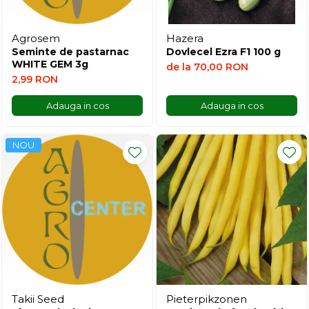
sfecla
Agrosem
Hazera
Seminte de pastarnac
Dovlecel Ezra F1 100 g
WHITE GEM 3g
de la 70,00 RON
2,99 RON
Adauga in cos
Adauga in cos
NOU
Takii Seed
Pieterpikzonen