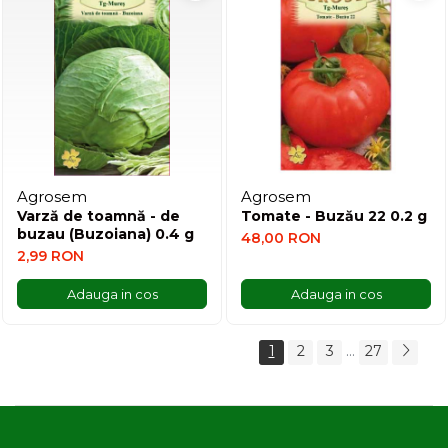
Agrosem
Agrosem
Varză de toamnă - de
Tomate - Buzău 22 0.2 g
buzau (Buzoiana) 0.4 g
48,00 RON
2,99 RON
Adauga in cos
Adauga in cos
...
1
2
3
27