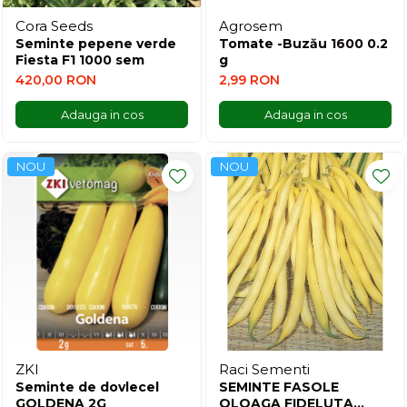
Cora Seeds
Agrosem
Seminte pepene verde
Tomate -Buzău 1600 0.2
Fiesta F1 1000 sem
g
420,00 RON
2,99 RON
Adauga in cos
Adauga in cos
NOU
NOU
ZKI
Raci Sementi
Seminte de dovlecel
SEMINTE FASOLE
GOLDENA 2G
OLOAGA FIDELUTA