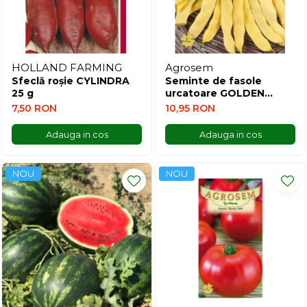
HOLLAND FARMING
Agrosem
Sfeclă roșie CYLINDRA
Seminte de fasole
25 g
urcatoare GOLDEN
MARY 80 g
7,50 RON
10,95 RON
Adauga in cos
Adauga in cos
NOU
NOU