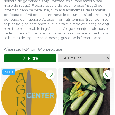
ridicate de germinare și vigurozitate, asigurând astfel o rată
mare de reușită. Fiecare specie de legume este însoțită de
Ridichi
informații tehnice detaliate, cum ar fi adâncimea de semănat,
Salata
perioada optimă de plantare, nevoile de lumina și sol, precum și
perioada de maturare. Aceste informații tehnice îți vor permite
Spanac
să planifici și să gestionezi culturile tale în mod eficient și să obții
rezultate remarcabile în grădina ta. Alege semințe profesionale
Telina
de legume de încredere pentru a-ți maximiza randamentul și a
Tomate
te bucura de legume sănătoase și gustoase în fiecare sezon.
Varza
Afiseaza:
1-
24
din
645
produse
Vinete
Filtre
fragute
gogosar
NOU
Gulii
leustean
Morcov
Pastarnac
patrunjel