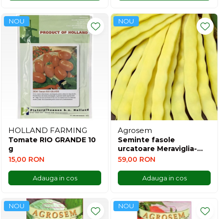
NOU
NOU
HOLLAND FARMING
Agrosem
Tomate RIO GRANDE 10
Seminte fasole
g
urcatoare Meraviglia-
vrac
15,00 RON
59,00 RON
Adauga in cos
Adauga in cos
NOU
NOU