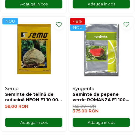
Adauga in cos
Adauga in cos
NOU
-18%
NOU
Semo
Syngenta
Seminte de telină de
Seminte de pepene
radacină NEON F1 10 000
verde ROMANZA F1 1000
sem.
sem.
59,00 RON
459,00 RON
375,00 RON
Adauga in cos
Adauga in cos