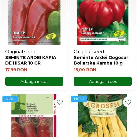
Original seed
Original seed
SEMINTE ARDEI KAPIA
Seminte Ardei Gogosar
DE HISAR 10 GR
Boliarska Kamba 10 g
17,99 RON
15,00 RON
Adauga in cos
Adauga in cos
NOU
NOU