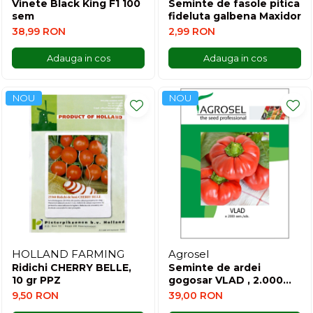
Vinete Black King F1 100
Seminte de fasole pitica
sem
fideluta galbena Maxidor
38,99 RON
2,99 RON
Adauga in cos
Adauga in cos
NOU
NOU
HOLLAND FARMING
Agrosel
Ridichi CHERRY BELLE,
Seminte de ardei
10 gr PPZ
gogosar VLAD , 2.000
seminte
9,50 RON
39,00 RON