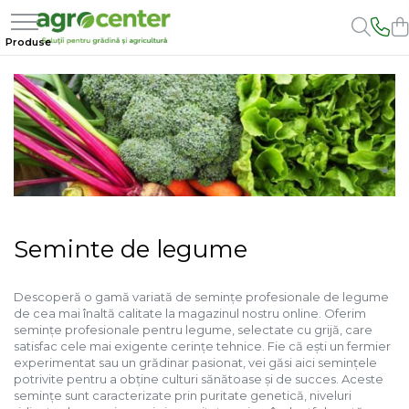
Seminte de legume
Seminte cereale
Ingrasaminte
Irigatii
Fitofarmaceutice
Unelte si masini pentru gradinarit
Hrana pentru animale
Bricolaj
En-gross
Ardei
Porumb
Ingrasaminte BIO
Conducta apa
Adjuvanti
Atomizoare si pulverizatoare
Electrice
Antiparazitare
Ingrasaminte
Broccoli
Cereale paioase
Preparate biologice
Banda de picurare
Erbicide
Drujbe
Instalatii apa
Irigatii
Hrana pentru caini
Castraveti
Floarea-Soarelui
Biostimulatori
Tub picurare
Fungicide
Lubrifianti
Instalatii pentru gaz
Plante furajere
Hrana pentru iepuri
Turba
Ceapa
Ingrasaminte pentru gazon si
Accesorii pentru irigatii
Insecticide
Masini de tuns iarba
Siliconi si etansanti
Hrana pentru pasari
plante ornamentale
Conopida
Furtun gradina
Tratament seminte
Motocultoare
adapatoare si hranitoare pui
Hrana pentru pisici
Ingrasaminte de baza
Dovleac
Filtre
Capcane insecte
Roabe
anvelope
Hrana pentru porci
Seminte de legume
Ingrasaminte lichide
Dovlecel
Dezinfectant de sol
Unelte de mana pentru gradina
Suplimente
Ingrasaminte solubile
Fasole
Hrana pt gaini si pui
Descoperă o gamă variată de semințe profesionale de legume
de cea mai înaltă calitate la magazinul nostru online. Oferim
Mazare
semințe profesionale pentru legume, selectate cu grijă, care
Pepene galben
satisfac cele mai exigente cerințe tehnice. Fie că ești un fermier
experimentat sau un grădinar pasionat, vei găsi aici semințele
Pepene verde
potrivite pentru a obține culturi sănătoase și de succes. Aceste
semințe sunt caracterizate prin puritate genetică, niveluri
Porumb dulce