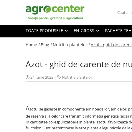
Toate Produsele
En-gross
TOATE PRODUSELE
EN-GROSS
PACHETE TE
Seminte de legume
Ingrasaminte
Ardei
Irigatii
Home /
Blog /
Nutritia plantelor /
Azot - ghid de carent
Plante furajere
Broccoli
Turba
Castraveti
Azot - ghid de carente de nu
Ceapa
Conopida
24 Iunie 2022
|
Nutritia plantelor
Dovleac
Dovlecel
Fasole
A
zotul se gaseste in componenta aminoacizilor, amidelor, prot
Mazare
de rezerva si a celor care transmit informatia genetica (acizii n
Pepene galben
In cantitatea corespunzatoare in plante, azotul favorizeaza 
fructelor. Sunt pretentioase la azot plantele legumicole de la 
Pepene verde