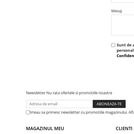
Adjuvanti
Mesaj
Erbicide
Fungicide
Insecticide
Tratament seminte
Sunt de 
Capcane insecte
persona
Confiden
Dezinfectant de sol
Culturi BIO
Pompe de apa si hidrofoare
Unelte si masini pentru gradinarit
Atomizoare si pulverizatoare
Newsletter
Nu rata ofertele si promotiile noastre
Drujbe
Lubrifianti
Vreau sa primesc newsletter cu promotiile magazinului. Af
Masini de tuns iarba
Motocultoare
MAGAZINUL MEU
CLIENTI