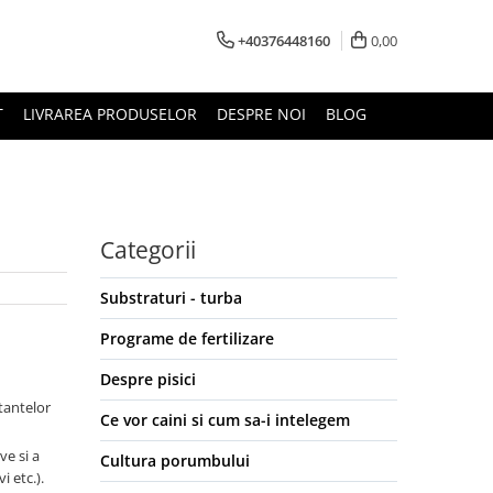
+40376448160
0,00
T
LIVRAREA PRODUSELOR
DESPRE NOI
BLOG
Categorii
Substraturi - turba
Programe de fertilizare
Despre pisici
stantelor
Ce vor caini si cum sa-i intelegem
ve si a
Cultura porumbului
i etc.).