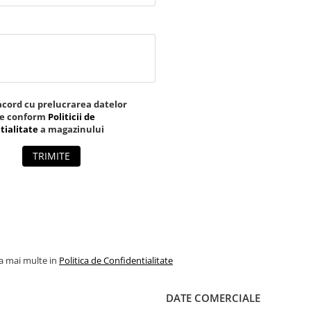
acord cu prelucrarea datelor
le conform
Politicii de
tialitate
a magazinului
TRIMITE
la mai multe in
Politica de Confidentialitate
DATE COMERCIALE