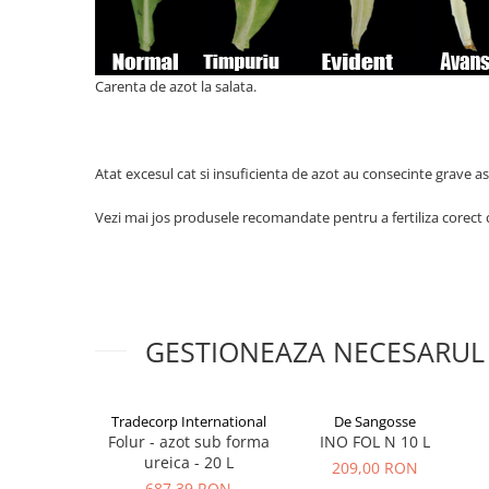
patrunjel
sfecla
Seminte plante aromatice
Carenta de azot la salata.
Seminte cereale
Porumb
Cereale paioase
Atat excesul cat si insuficienta de azot au consecinte grave asup
Floarea-Soarelui
Vezi mai jos produsele recomandate pentru a fertiliza corect 
Seminte plante furajere
Seminte si bulbi de flori
Seminte de gazon
Turba si Substraturi
GESTIONEAZA NECESARUL
Ingrasaminte
Ingrasaminte BIO
Preparate biologice
Tradecorp International
De Sangosse
Folur - azot sub forma
INO FOL N 10 L
Biostimulatori
ureica - 20 L
209,00 RON
Ingrasaminte pentru gazon si
687,39 RON