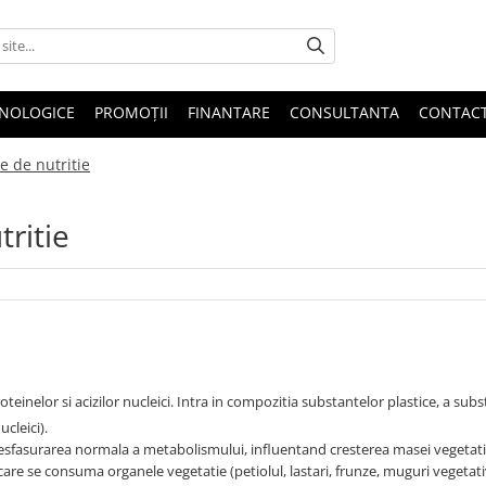
HNOLOGICE
PROMOȚII
FINANTARE
CONSULTANTA
CONTAC
e de nutritie
tritie
einelor si acizilor nucleici. Intra in compozitia substantelor plastice, a sub
ucleici).
desfasurarea normala a metabolismului, influentand cresterea masei vegetati
care se consuma organele vegetatie (petiolul, lastari, frunze, muguri vegetativ