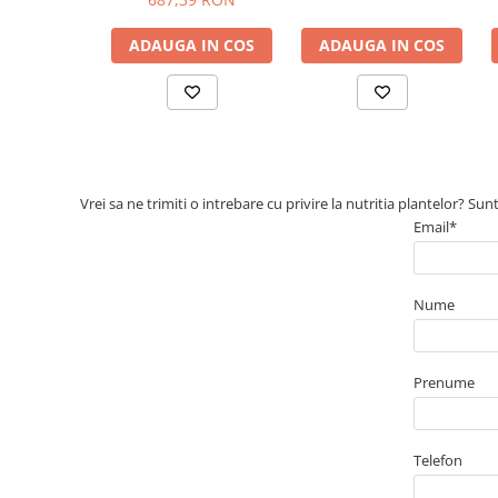
plante ornamentale
ADAUGA IN COS
ADAUGA IN COS
Ingrasaminte de baza
Ingrasaminte lichide
Ingrasaminte solubile
Alveole, tavi si ghivece
Folii si plase agricole
Vrei sa ne trimiti o intrebare cu privire la nutritia plantelor? Su
Materiale pentru solarii
Email*
Irigatii
Conducta apa
Banda de picurare
Nume
Tub picurare
Accesorii pentru irigatii
Prenume
Furtun gradina
Filtre
Telefon
Fitofarmaceutice