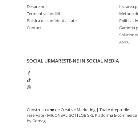
Roabe
Despre noi
Livrarea 
Unelte de mana pentru gradina
Termeni si conditii
Metode de
Politica de confidentialitate
Politica de
Hrana pentru animale
Contact
Garantia 
Solutionare
ANPC
Antiparazitare
Hrana pentru caini
SOCIAL
URMARESTE-NE IN SOCIAL MEDIA
Hrana pentru iepuri
Hrana pentru pasari
Hrana pentru pisici
Hrana pentru porci
Suplimente
Construit cu ❤️ de Creative Marketing | Toate drepturile
rezervate - MICONSAL GOTTLOB SRL
Platforma E-commerce
Hrana pt gaini si pui
by Gomag
Sobe si seminee
Bricolaj