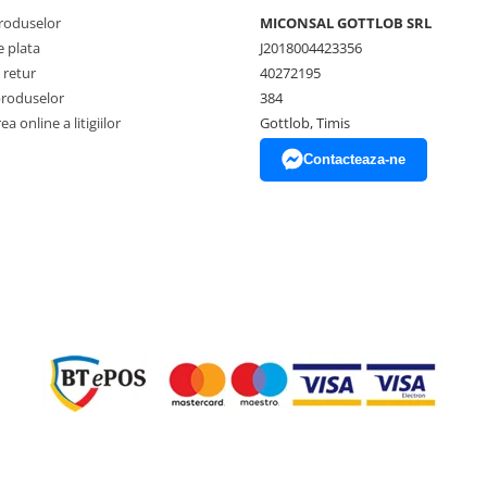
produselor
MICONSAL GOTTLOB SRL
 plata
J2018004423356
 retur
40272195
produselor
384
a online a litigiilor
Gottlob, Timis
Contacteaza-ne