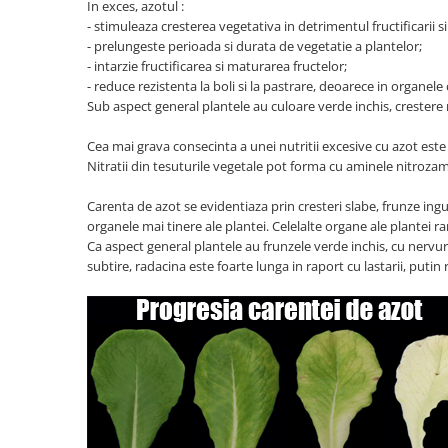
In exces, azotul :
Porumb dulce
- stimuleaza cresterea vegetativa in detrimentul fructificarii si a
- prelungeste perioada si durata de vegetatie a plantelor;
Ridichi
- intarzie fructificarea si maturarea fructelor;
- reduce rezistenta la boli si la pastrare, deoarece in organel
Salata
Sub aspect general plantele au culoare verde inchis, crestere
Spanac
Cea mai grava consecinta a unei nutritii excesive cu azot este 
Telina
Nitratii din tesuturile vegetale pot forma cu aminele nitroza
Tomate
Carenta de azot se evidentiaza prin cresteri slabe, frunze ingu
Varza
organele mai tinere ale plantei. Celelalte organe ale plantei r
Vinete
Ca aspect general plantele au frunzele verde inchis, cu nervuri 
subtire, radacina este foarte lunga in raport cu lastarii, putin
fragute
gogosar
Gulii
leustean
Morcov
Pastarnac