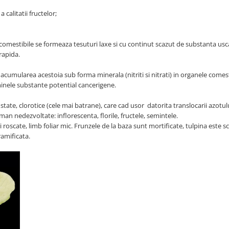
 calitatii fructelor;
e comestibile se formeaza tesuturi laxe si cu continut scazut de substanta usc
 rapida.
acumularea acestoia sub forma minerala (nitriti si nitrati) in organele comest
minele substante potential cancerigene.
state, clorotice (cele mai batrane), care cad usor datorita translocarii azotulu
aman nedezvoltate: inflorescenta, florile, fructele, semintele.
roscate, limb foliar mic. Frunzele de la baza sunt mortificate, tulpina este sc
 ramificata.