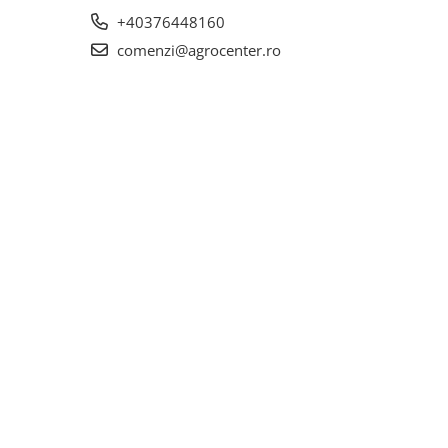
+40376448160
comenzi@agrocenter.ro