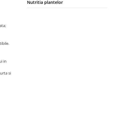
Nutritia plantelor
ata;
ibile.
i in
urta si