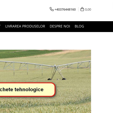
+40376448160
0,00
T
LIVRAREA PRODUSELOR
DESPRE NOI
BLOG