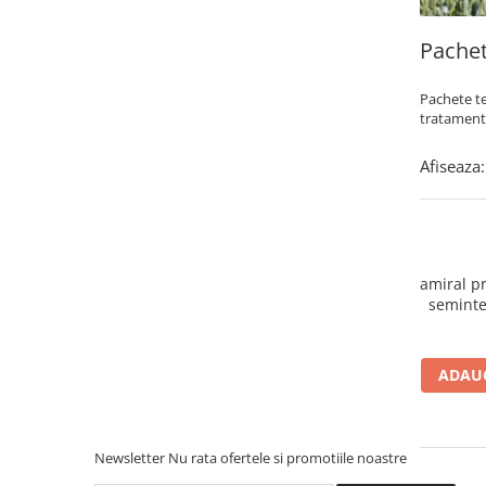
Porumb dulce
Pachet
Ridichi
Salata
Pachete te
tratament
Spanac
Telina
Afiseaza:
Tomate
Varza
Vinete
amiral pr
fragute
seminte
gogosar
Gulii
ADAUG
leustean
Morcov
Newsletter
Nu rata ofertele si promotiile noastre
Pastarnac