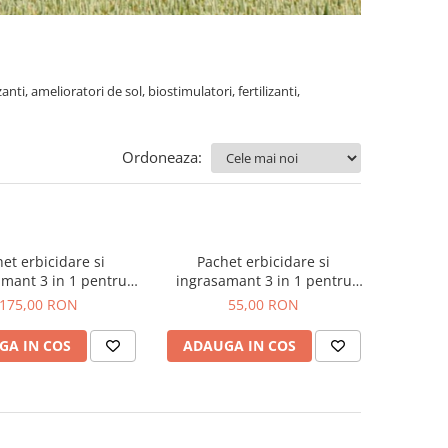
ti, amelioratori de sol, biostimulatori, fertilizanti,
Ordoneaza:
et erbicidare si
Pachet erbicidare si
mant 3 in 1 pentru
ingrasamant 3 in 1 pentru
b pentru 1 hectar
porumb 2000mp
175,00 RON
55,00 RON
GA IN COS
ADAUGA IN COS