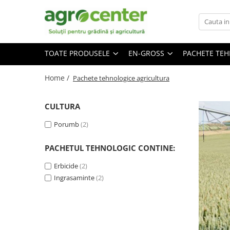
Toate Produsele
En-gross
TOATE PRODUSELE
EN-GROSS
PACHETE TE
Seminte de legume
Ingrasaminte
Ardei
Irigatii
Home /
Pachete tehnologice agricultura
Plante furajere
Broccoli
Turba
Castraveti
CULTURA
Ceapa
Porumb
(2)
Conopida
PACHETUL TEHNOLOGIC CONTINE:
Dovleac
Dovlecel
Erbicide
(2)
Ingrasaminte
(2)
Fasole
Mazare
Pepene galben
Pepene verde