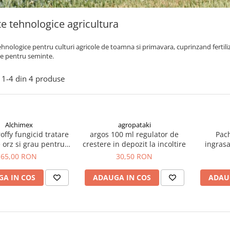
e tehnologice agricultura
hnologice pentru culturi agricole de toamna si primavara, cuprinzand fertilizan
e pentru seminte.
1-
4
din
4
produse
Alchimex
agropataki
offy fungicid tratare
argos 100 ml regulator de
Pach
 orz si grau pentru
crestere in depozit la incoltire
ingrasa
insamantare
porum
65,00 RON
30,50 RON
A IN COS
ADAUGA IN COS
ADAU