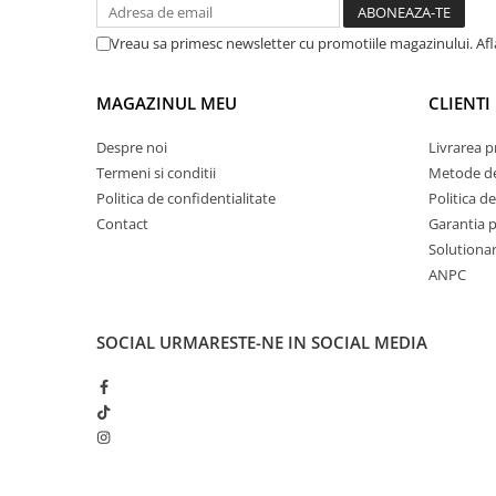
patrunjel
Vreau sa primesc newsletter cu promotiile magazinului. Af
sfecla
Seminte plante aromatice
MAGAZINUL MEU
CLIENTI
Seminte cereale
Porumb
Despre noi
Livrarea 
Termeni si conditii
Metode de
Cereale paioase
Politica de confidentialitate
Politica de
Floarea-Soarelui
Contact
Garantia 
Seminte plante furajere
Solutionare
Seminte si bulbi de flori
ANPC
Seminte de gazon
Turba si Substraturi
SOCIAL
URMARESTE-NE IN SOCIAL MEDIA
Ingrasaminte
Ingrasaminte BIO
Preparate biologice
Biostimulatori
Ingrasaminte pentru gazon si