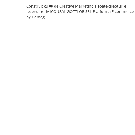
plante ornamentale
Construit cu ❤️ de Creative Marketing | Toate drepturile
rezervate - MICONSAL GOTTLOB SRL
Platforma E-commerce
Ingrasaminte de baza
by Gomag
Ingrasaminte lichide
Ingrasaminte solubile
Alveole, tavi si ghivece
Folii si plase agricole
Materiale pentru solarii
Irigatii
Conducta apa
Banda de picurare
Tub picurare
Accesorii pentru irigatii
Furtun gradina
Filtre
Fitofarmaceutice