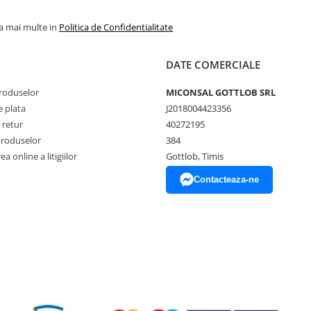
la mai multe in
Politica de Confidentialitate
DATE COMERCIALE
produselor
MICONSAL GOTTLOB SRL
 plata
J2018004423356
 retur
40272195
produselor
384
a online a litigiilor
Gottlob, Timis
Contacteaza-ne