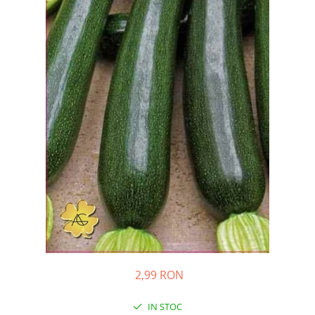
Porumb dulce
Ridichi
Salata
Spanac
Telina
Tomate
Varza
Vinete
fragute
gogosar
Gulii
leustean
2,99 RON
Morcov
Pastarnac
IN STOC