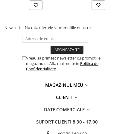
Adjuvanti
Erbicide
Fungicide
Newsletter
Nu rata ofertele si promotiile noastre
Insecticide
Tratament seminte
Capcane insecte
Dezinfectant de sol
Vreau sa primesc newsletter cu promotiile
magazinului. Afla mai multe in
Politica de
Culturi BIO
Confidentialitate
Pompe de apa si hidrofoare
Unelte si masini pentru gradinarit
MAGAZINUL MEU
Atomizoare si pulverizatoare
CLIENTI
Drujbe
Lubrifianti
DATE COMERCIALE
Masini de tuns iarba
SUPORT CLIENTI
8.30 - 17.00
Motocultoare