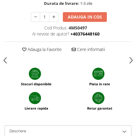
Durata de livrare:
1-3 zile
patrunjel
sfecla
ADAUGA IN COS
Seminte plante aromatice
Cod Produs:
4MS0497
Seminte cereale
Ai nevoie de ajutor?
+40376448160
Porumb
Cereale paioase
Adauga la Favorite
Cere informatii
Floarea-Soarelui
Seminte plante furajere
Seminte si bulbi de flori
Seminte de gazon
Stocuri disponibile
Plata in rate
Turba si Substraturi
Ingrasaminte
Ingrasaminte BIO
Livrare rapida
Retur garantat
Preparate biologice
Biostimulatori
Descriere
Ingrasaminte pentru gazon si