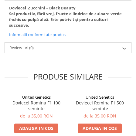
plante ornamentale
Dovlecel Zucchini – Black Beauty
Ingrasaminte de baza
Soi productiv, fără vrej, fructe cilindrice de culoare verde
închis cu pulpă albă. Este potrivit şi pentru culturi
Ingrasaminte lichide
succesive.
Ingrasaminte solubile
Informatii conformitate produs
Alveole, tavi si ghivece
Review-uri
(0)
Folii si plase agricole
Materiale pentru solarii
Irigatii
Conducta apa
PRODUSE SIMILARE
Banda de picurare
Tub picurare
United Genetics
United Genetics
Accesorii pentru irigatii
Dovlecel Romina F1 100
Dovlecel Romina F1 500
seminte
seminte
Furtun gradina
de la 35,00 RON
de la 35,00 RON
Filtre
ADAUGA IN COS
ADAUGA IN COS
Fitofarmaceutice