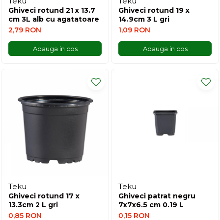
Teku
Teku
Ghiveci rotund 21 x 13.7
Ghiveci rotund 19 x
Ridichi
cm 3L alb cu agatatoare
14.9cm 3 L gri
Salata
2,79 RON
1,09 RON
Spanac
Adauga in cos
Adauga in cos
Telina
Tomate
Varza
Vinete
fragute
gogosar
Gulii
leustean
Morcov
Teku
Teku
Pastarnac
Ghiveci rotund 17 x
Ghiveci patrat negru
13.3cm 2 L gri
7x7x6.5 cm 0.19 L
patrunjel
0,85 RON
0,15 RON