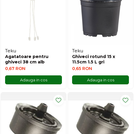
Teku
Teku
Agatatoare pentru
Ghiveci rotund 15 x
ghiveci 38 cm alb
11.5cm 1.5 L gri
0,67 RON
0,65 RON
Adauga in cos
Adauga in cos