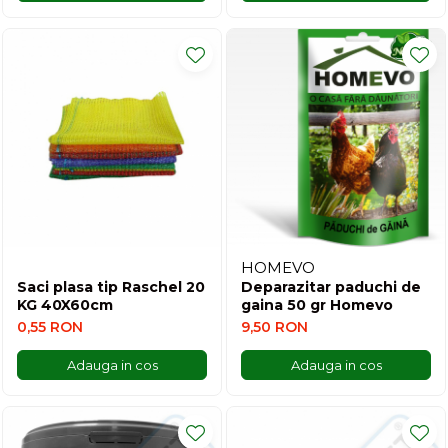
HOMEVO
Saci plasa tip Raschel 20
Deparazitar paduchi de
KG 40X60cm
gaina 50 gr Homevo
0,55 RON
9,50 RON
Adauga in cos
Adauga in cos