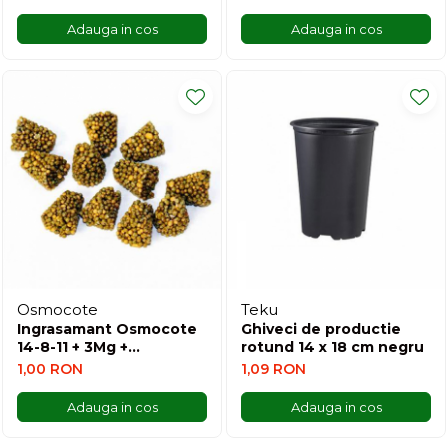
sfecla
Adauga in cos
Adauga in cos
Osmocote
Teku
Ingrasamant Osmocote
Ghiveci de productie
14-8-11 + 3Mg +
rotund 14 x 18 cm negru
microelemente
1,00 RON
1,09 RON
Adauga in cos
Adauga in cos