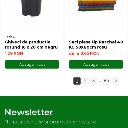
Teku
Ghiveci de productie
Saci plasa tip Raschel 40
rotund 16 x 20 cm negru
KG 50X80cm rosu
1,29 RON
de la 0,65 RON
Adauga in cos
Adauga in cos
...
1
2
3
84
Newsletter
Nu rata ofertele si promotiile noastre