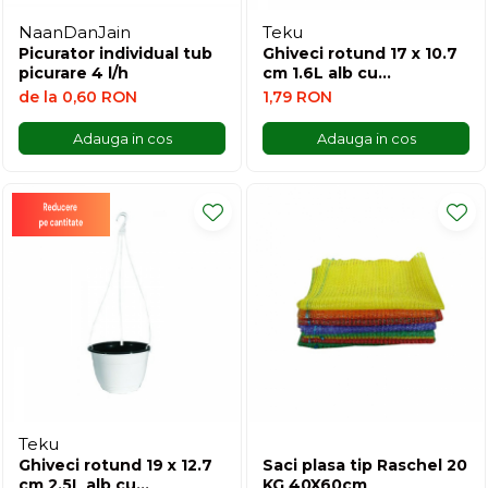
NaanDanJain
Teku
Picurator individual tub
Ghiveci rotund 17 x 10.7
picurare 4 l/h
cm 1.6L alb cu
agatatoare
de la 0,60 RON
1,79 RON
Adauga in cos
Adauga in cos
Teku
Ghiveci rotund 19 x 12.7
Saci plasa tip Raschel 20
cm 2.5L alb cu
KG 40X60cm