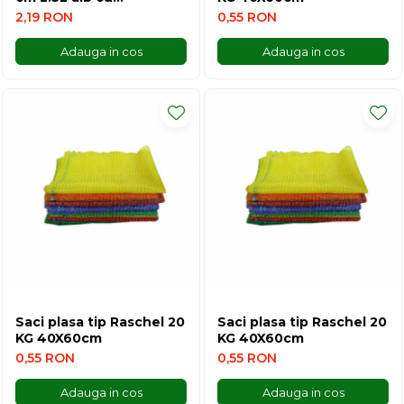
agatatoare
2,19 RON
0,55 RON
Adauga in cos
Adauga in cos
Saci plasa tip Raschel 20
Saci plasa tip Raschel 20
KG 40X60cm
KG 40X60cm
0,55 RON
0,55 RON
Adauga in cos
Adauga in cos