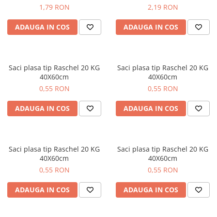
plante ornamentale
1,79 RON
2,19 RON
Ingrasaminte de baza
ADAUGA IN COS
ADAUGA IN COS
Ingrasaminte lichide
Ingrasaminte solubile
Alveole, tavi si ghivece
Saci plasa tip Raschel 20 KG
Saci plasa tip Raschel 20 KG
40X60cm
40X60cm
Folii si plase agricole
0,55 RON
0,55 RON
Materiale pentru solarii
Irigatii
ADAUGA IN COS
ADAUGA IN COS
Conducta apa
Banda de picurare
Tub picurare
Saci plasa tip Raschel 20 KG
Saci plasa tip Raschel 20 KG
40X60cm
40X60cm
Accesorii pentru irigatii
0,55 RON
0,55 RON
Furtun gradina
ADAUGA IN COS
ADAUGA IN COS
Filtre
Fitofarmaceutice