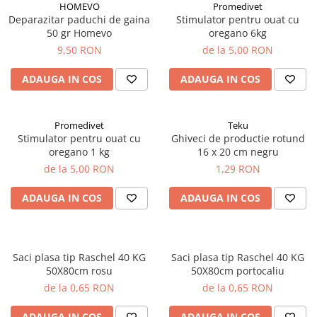
Adjuvanti
HOMEVO
Promedivet
Deparazitar paduchi de gaina
Stimulator pentru ouat cu
Erbicide
50 gr Homevo
oregano 6kg
Fungicide
9,50 RON
de la 5,00 RON
Insecticide
ADAUGA IN COS
ADAUGA IN COS
Tratament seminte
Capcane insecte
Promedivet
Teku
Dezinfectant de sol
Stimulator pentru ouat cu
Ghiveci de productie rotund
oregano 1 kg
16 x 20 cm negru
Culturi BIO
de la 5,00 RON
1,29 RON
Pompe de apa si hidrofoare
Unelte si masini pentru gradinarit
ADAUGA IN COS
ADAUGA IN COS
Atomizoare si pulverizatoare
Drujbe
Lubrifianti
Saci plasa tip Raschel 40 KG
Saci plasa tip Raschel 40 KG
50X80cm rosu
50X80cm portocaliu
Masini de tuns iarba
de la 0,65 RON
de la 0,65 RON
Motocultoare
ADAUGA IN COS
ADAUGA IN COS