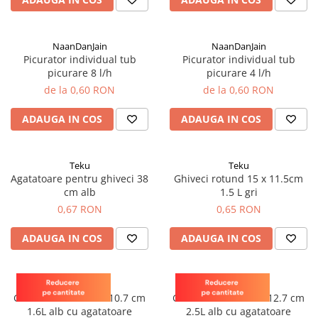
patrunjel
sfecla
NaanDanJain
NaanDanJain
Seminte plante aromatice
Picurator individual tub
Picurator individual tub
Seminte cereale
picurare 8 l/h
picurare 4 l/h
Porumb
de la 0,60 RON
de la 0,60 RON
Cereale paioase
ADAUGA IN COS
ADAUGA IN COS
Floarea-Soarelui
Seminte plante furajere
Teku
Teku
Seminte si bulbi de flori
Agatatoare pentru ghiveci 38
Ghiveci rotund 15 x 11.5cm
cm alb
1.5 L gri
Seminte de gazon
0,67 RON
0,65 RON
Turba si Substraturi
Ingrasaminte
ADAUGA IN COS
ADAUGA IN COS
Ingrasaminte BIO
Preparate biologice
Teku
Teku
Biostimulatori
Ghiveci rotund 17 x 10.7 cm
Ghiveci rotund 19 x 12.7 cm
1.6L alb cu agatatoare
2.5L alb cu agatatoare
Ingrasaminte pentru gazon si