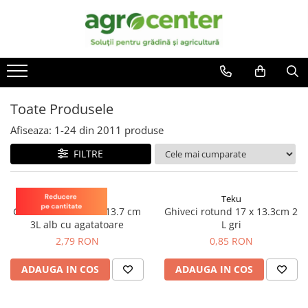
Toate Produsele
En-gross
Seminte de legume
Ingrasaminte
Ardei
Irigatii
Toate Produsele
Plante furajere
Broccoli
Turba
Afiseaza:
1-
24
din
2011
produse
Castraveti
FILTRE
Ceapa
Conopida
Dovleac
Teku
Teku
Ghiveci rotund 21 x 13.7 cm
Ghiveci rotund 17 x 13.3cm 2
Dovlecel
3L alb cu agatatoare
L gri
Fasole
2,79 RON
0,85 RON
Mazare
ADAUGA IN COS
ADAUGA IN COS
Pepene galben
Pepene verde