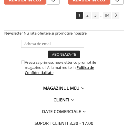
Roabe
Unelte de mana pentru gradina
1
2
3
84
...
Hrana pentru animale
Antiparazitare
Newsletter
Nu rata ofertele si promotiile noastre
Hrana pentru caini
Hrana pentru iepuri
Hrana pentru pasari
Vreau sa primesc newsletter cu promotiile
Hrana pentru pisici
magazinului. Afla mai multe in
Politica de
Confidentialitate
Hrana pentru porci
Suplimente
MAGAZINUL MEU
Hrana pt gaini si pui
CLIENTI
Sobe si seminee
Bricolaj
DATE COMERCIALE
Electrice
SUPORT CLIENTI
8.30 - 17.00
Instalatii apa