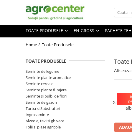
Toate Produsele
En-gross
TOATE PRODUSELE
EN-GROSS
PACHETE TE
Seminte de legume
Ingrasaminte
Ardei
Irigatii
Home /
Toate Produsele
Plante furajere
Broccoli
Turba
Castraveti
Toate 
TOATE PRODUSELE
Ceapa
Afiseaza:
Seminte de legume
Conopida
Seminte plante aromatice
Seminte cereale
Dovleac
Seminte plante furajere
Dovlecel
Seminte si bulbi de flori
Seminte de gazon
Ghiveci r
Fasole
alb
Turba si Substraturi
Mazare
Ingrasaminte
Alveole, tavi si ghivece
Pepene galben
Folii si plase agricole
ADAUG
Pepene verde