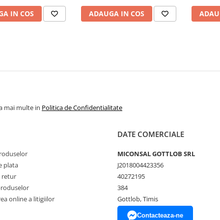
A IN COS
ADAUGA IN COS
ADAU
la mai multe in
Politica de Confidentialitate
DATE COMERCIALE
produselor
MICONSAL GOTTLOB SRL
 plata
J2018004423356
 retur
40272195
produselor
384
a online a litigiilor
Gottlob, Timis
Contacteaza-ne