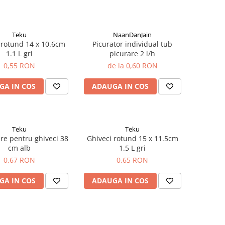
Teku
NaanDanJain
 rotund 14 x 10.6cm
Picurator individual tub
1.1 L gri
picurare 2 l/h
0,55 RON
de la 0,60 RON
GA IN COS
ADAUGA IN COS
Teku
Teku
re pentru ghiveci 38
Ghiveci rotund 15 x 11.5cm
cm alb
1.5 L gri
0,67 RON
0,65 RON
GA IN COS
ADAUGA IN COS