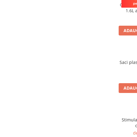
patrunjel
Ghiveci 
1.6L 
sfecla
Seminte plante aromatice
ADAUG
Seminte cereale
Porumb
Cereale paioase
Floarea-Soarelui
Saci plasa
Seminte plante furajere
Seminte si bulbi de flori
Seminte de gazon
ADAUG
Turba si Substraturi
Ingrasaminte
Ingrasaminte BIO
Preparate biologice
Stimula
Biostimulatori
d
Ingrasaminte pentru gazon si