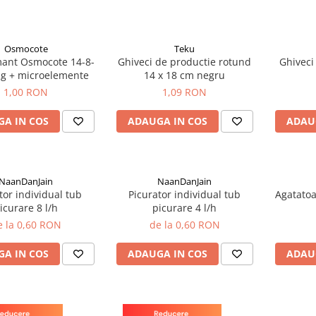
Osmocote
Teku
ant Osmocote 14-8-
Ghiveci de productie rotund
Ghiveci
g + microelemente
14 x 18 cm negru
1,00 RON
1,09 RON
A IN COS
ADAUGA IN COS
ADAU
NaanDanJain
NaanDanJain
tor individual tub
Picurator individual tub
Agatatoa
icurare 8 l/h
picurare 4 l/h
e la 0,60 RON
de la 0,60 RON
A IN COS
ADAUGA IN COS
ADAU
Teku
Teku