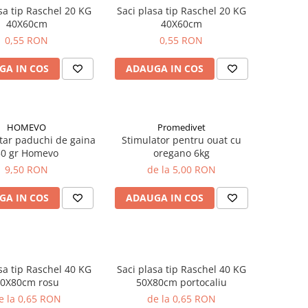
 tip Raschel 20 KG
Saci plasa tip Raschel 20 KG
40X60cm
40X60cm
0,55 RON
0,55 RON
GA IN COS
ADAUGA IN COS
HOMEVO
Promedivet
tar paduchi de gaina
Stimulator pentru ouat cu
50 gr Homevo
oregano 6kg
9,50 RON
de la 5,00 RON
GA IN COS
ADAUGA IN COS
 tip Raschel 40 KG
Saci plasa tip Raschel 40 KG
0X80cm rosu
50X80cm portocaliu
e la 0,65 RON
de la 0,65 RON