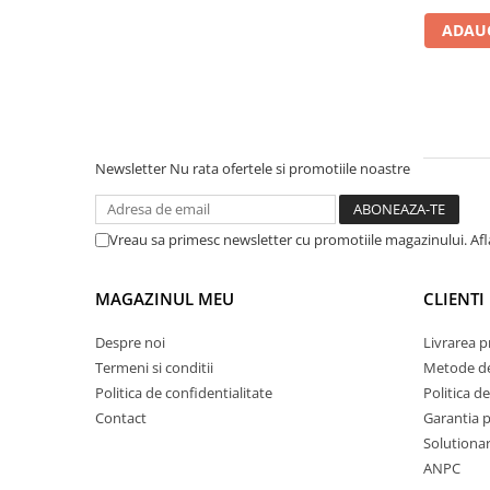
plante ornamentale
ADAUG
Ingrasaminte de baza
Ingrasaminte lichide
Ingrasaminte solubile
Alveole, tavi si ghivece
Newsletter
Nu rata ofertele si promotiile noastre
Folii si plase agricole
Materiale pentru solarii
Irigatii
Vreau sa primesc newsletter cu promotiile magazinului. Af
Conducta apa
MAGAZINUL MEU
CLIENTI
Banda de picurare
Tub picurare
Despre noi
Livrarea 
Accesorii pentru irigatii
Termeni si conditii
Metode de
Politica de confidentialitate
Politica de
Furtun gradina
Contact
Garantia 
Filtre
Solutionare
Fitofarmaceutice
ANPC