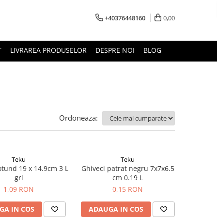
+40376448160
0,00
T
LIVRAREA PRODUSELOR
DESPRE NOI
BLOG
Ordoneaza:
Teku
Teku
otund 19 x 14.9cm 3 L
Ghiveci patrat negru 7x7x6.5
gri
cm 0.19 L
1,09 RON
0,15 RON
GA IN COS
ADAUGA IN COS