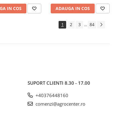
GA IN COS
ADAUGA IN COS
1
2
3
84
...
SUPORT CLIENTI
8.30 - 17.00
+40376448160
comenzi@agrocenter.ro