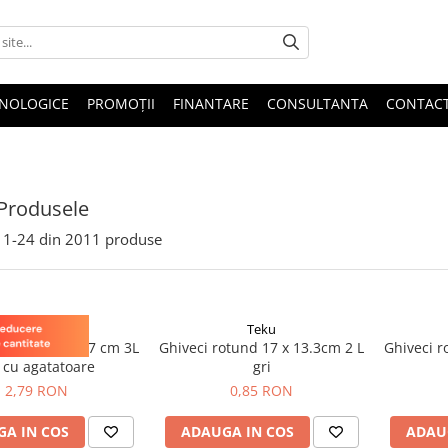
HNOLOGICE
PROMOȚII
FINANTARE
CONSULTANTA
CONTAC
Produsele
1-
24
din
2011
produse
Teku
Teku
otund 21 x 13.7 cm 3L
Ghiveci rotund 17 x 13.3cm 2 L
Ghiveci r
 cu agatatoare
gri
2,79 RON
0,85 RON
A IN COS
ADAUGA IN COS
ADAU