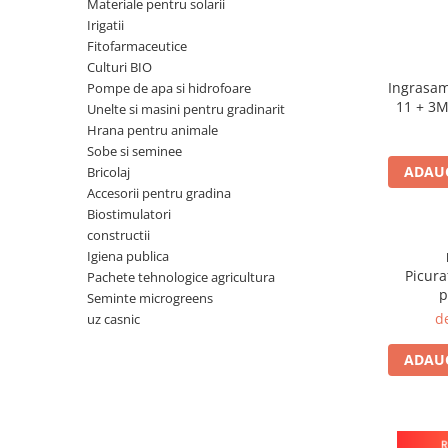
Materiale pentru solarii
Irigatii
Porumb dulce
Fitofarmaceutice
Ridichi
Culturi BIO
Ingrasam
Salata
Pompe de apa si hidrofoare
11 + 3M
Unelte si masini pentru gradinarit
Spanac
Hrana pentru animale
Telina
Sobe si seminee
ADAUG
Bricolaj
Tomate
Accesorii pentru gradina
Varza
Biostimulatori
constructii
Vinete
Igiena publica
fragute
Picura
Pachete tehnologice agricultura
p
Seminte microgreens
gogosar
d
uz casnic
Gulii
ADAUG
leustean
Morcov
Pastarnac