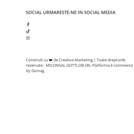
Adjuvanti
Erbicide
SOCIAL
URMARESTE-NE IN SOCIAL MEDIA
Fungicide
Insecticide
Tratament seminte
Capcane insecte
Dezinfectant de sol
Construit cu ❤️ de Creative Marketing | Toate drepturile
rezervate - MICONSAL GOTTLOB SRL
Platforma E-commerce
Culturi BIO
by Gomag
Pompe de apa si hidrofoare
Unelte si masini pentru gradinarit
Atomizoare si pulverizatoare
Drujbe
Lubrifianti
Masini de tuns iarba
Motocultoare