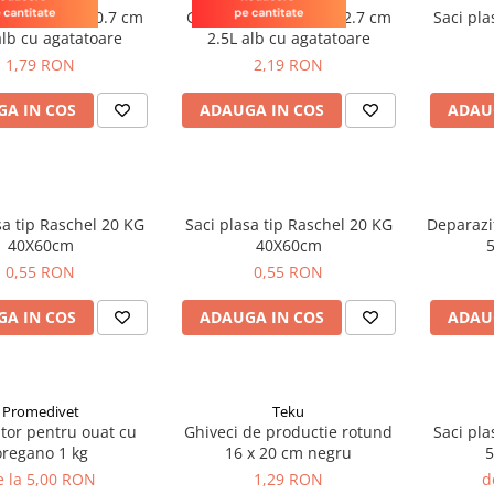
rotund 17 x 10.7 cm
Ghiveci rotund 19 x 12.7 cm
Saci plasa
alb cu agatatoare
2.5L alb cu agatatoare
1,79 RON
2,19 RON
A IN COS
ADAUGA IN COS
ADAU
 tip Raschel 20 KG
Saci plasa tip Raschel 20 KG
Deparazi
40X60cm
40X60cm
0,55 RON
0,55 RON
A IN COS
ADAUGA IN COS
ADAU
Promedivet
Teku
tor pentru ouat cu
Ghiveci de productie rotund
Saci plasa
oregano 1 kg
16 x 20 cm negru
5
e la 5,00 RON
1,29 RON
d