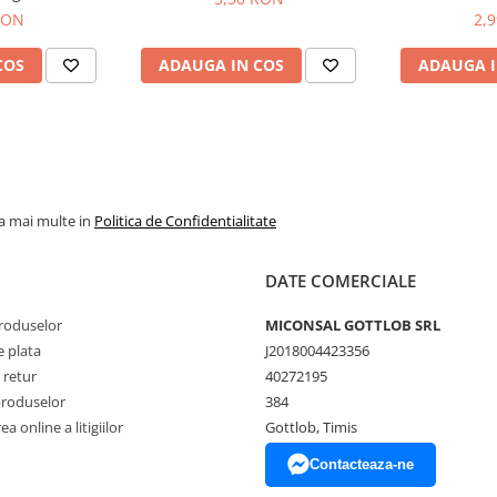
RON
2,
COS
ADAUGA IN COS
ADAUGA I
la mai multe in
Politica de Confidentialitate
DATE COMERCIALE
produselor
MICONSAL GOTTLOB SRL
 plata
J2018004423356
 retur
40272195
produselor
384
a online a litigiilor
Gottlob, Timis
Contacteaza-ne