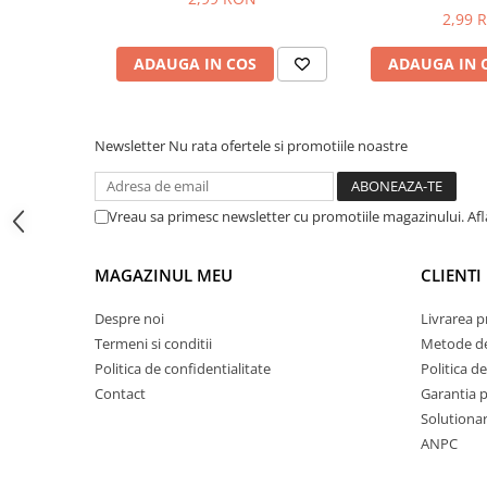
Adjuvanti
2,99 
Erbicide
ADAUGA IN COS
ADAUGA IN 
Fungicide
Insecticide
Tratament seminte
Newsletter
Nu rata ofertele si promotiile noastre
Capcane insecte
Dezinfectant de sol
Vreau sa primesc newsletter cu promotiile magazinului. Af
Culturi BIO
Pompe de apa si hidrofoare
MAGAZINUL MEU
CLIENTI
Unelte si masini pentru gradinarit
Despre noi
Livrarea 
Atomizoare si pulverizatoare
Termeni si conditii
Metode de
Drujbe
Politica de confidentialitate
Politica de
Contact
Garantia 
Lubrifianti
Solutionare
Masini de tuns iarba
ANPC
Motocultoare