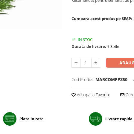
Recomandat pentru semanat de pr
Cumpara acest produs pe SEAP:
IN STOC
Durata de livrare:
1-3 zile
ADAUG
Cod Produs:
MARCOMPPZ50
Adauga la Favorite
Cere 
Plata in rate
Livrare rapida