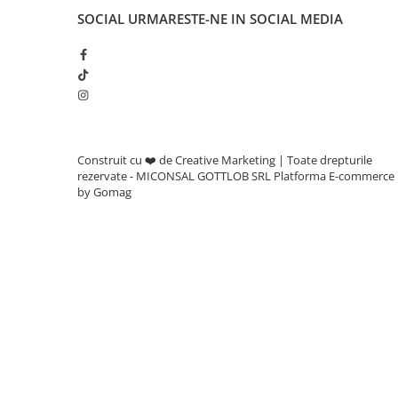
Roabe
SOCIAL
URMARESTE-NE IN SOCIAL MEDIA
Unelte de mana pentru gradina
Hrana pentru animale
Antiparazitare
Construit cu ❤️ de Creative Marketing | Toate drepturile
Hrana pentru caini
rezervate - MICONSAL GOTTLOB SRL
Platforma E-commerce
by Gomag
Hrana pentru iepuri
Hrana pentru pasari
Hrana pentru pisici
Hrana pentru porci
Suplimente
Hrana pt gaini si pui
Sobe si seminee
Bricolaj