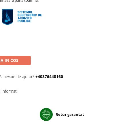
imavara pana toamna.
A IN COS
Ai nevoie de ajutor?
+40376448160
informatii
Retur garantat