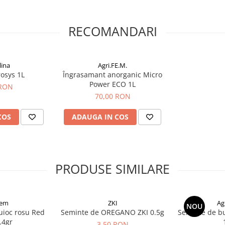
RECOMANDARI
lina
Agri.FE.M.
osys 1L
Îngrasamant anorganic Micro
Power ECO 1L
 RON
70,00 RON
COS
ADAUGA IN COS
PRODUSE SIMILARE
sem
ZKI
Ag
NOU
uioc rosu Red
Seminte de OREGANO ZKI 0.5g
Seminte de b
.4gr
3,50 RON