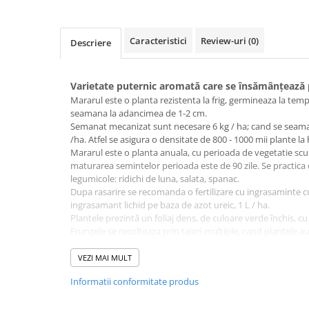
patrunjel
sfecla
Caracteristici
Review-uri
(0)
Descriere
Seminte plante aromatice
Seminte cereale
Varietate puternic aromată care se însămânțează
Porumb
Mararul este o planta rezistenta la frig, germineaza la temp
Cereale paioase
seamana la adancimea de 1-2 cm.
Semanat mecanizat sunt necesare 6 kg / ha; cand se sea
Floarea-Soarelui
/ha. Atfel se asigura o densitate de 800 - 1000 mii plante la
Seminte plante furajere
Mararul este o planta anuala, cu perioada de vegetatie scurt
maturarea semintelor perioada este de 90 zile. Se practica c
Seminte si bulbi de flori
legumicole: ridichi de luna, salata, spanac.
Seminte de gazon
Dupa rasarire se recomanda o fertilizare cu ingrasamint
ingrasamant lichid pe baza de azot ureic, 1 L / ha.
Turba si Substraturi
Plantele prezintă un foliaj dens, de culoare verde închis, cu
Ingrasaminte
Frunzele se recolteaza prin taieri multiple, cand plantele a
Ingrasaminte BIO
recolteaza prin taiere la baza dupa 10 - 12 saptamani de la
infloreasca sau cand incepe maturarea fructelor si se usuc
VEZI MAI MULT
Preparate biologice
Mararul Commun de la PPZ este recomandat pentru consu
Informatii conformitate produs
păstrare (uscat sau congelat).
Biostimulatori
Bune premergatoare pentru cultura mararului in ca
Ingrasaminte pentru gazon si