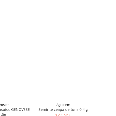
rosem
Agrosem
NOU
usuioc GENOVESE
Seminte ceapa de tuns 0.4 g
Roz
1.5g
3,04 RON