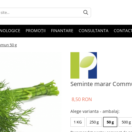
HNOLOGICE
PROMOȚII
FINANTARE
CONSULTANTA
CONTAC
mmun 50 g
Seminte marar Commu
8,50 RON
Alege varianta - ambalaj
:
1 KG
250 g
50 g
500 g