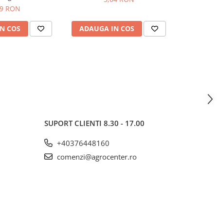
99 RON
N COS
ADAUGA IN COS
ADAUG
SUPORT CLIENTI
8.30 - 17.00
+40376448160
comenzi@agrocenter.ro