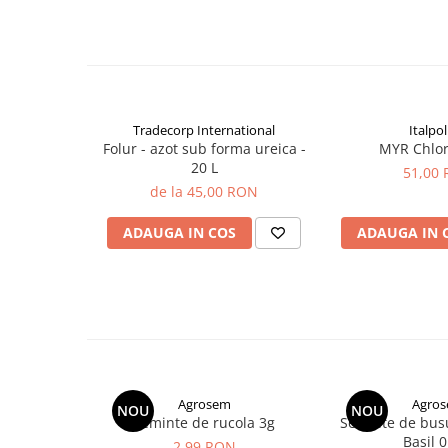
plante ornamentale
prasitoare, leguminoasele, cerealale paioase.
Ingrasaminte de baza
Ingrasaminte lichide
Ingrasaminte solubile
Tradecorp International
Italpol
Alveole, tavi si ghivece
Folur - azot sub forma ureica -
MYR Chlor
Folii si plase agricole
20 L
51,00
Materiale pentru solarii
de la 45,00 RON
Irigatii
ADAUGA IN COS
ADAUGA IN 
Conducta apa
Banda de picurare
Tub picurare
Accesorii pentru irigatii
Furtun gradina
Filtre
Agrosem
Agro
NOU
NOU
Seminte de rucola 3g
Seminte de bus
Fitofarmaceutice
Basil 0
2,99 RON