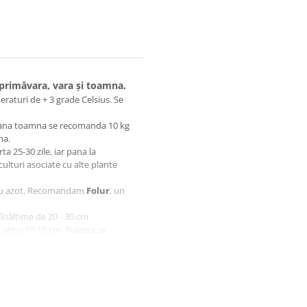
 primăvara, vara și toamna.
eraturi de + 3 grade Celsius. Se
mana toamna se recomanda 10 kg
 ha.
a 25-30 zile, iar pana la
ulturi asociate cu alte plante
e cu azot. Recomandam
Folur
, un
 înălțime de 20 - 30 cm.
u atins 10-15 cm. Tulpina se
 semanat, cand plantele incep sa
a la umbra.
m în stare proaspătă și
mp sunt culturile