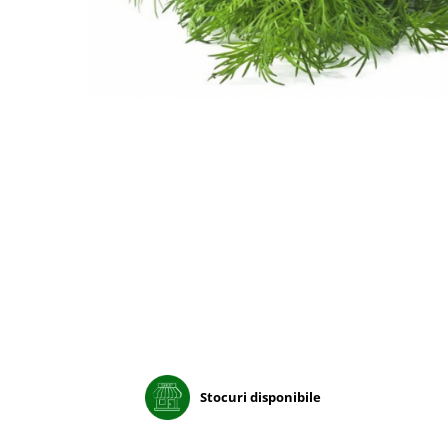
Porumb dulce
Ridichi
Salata
Spanac
Telina
Tomate
Varza
Vinete
fragute
gogosar
Gulii
leustean
Stocuri disponibile
Morcov
Pastarnac