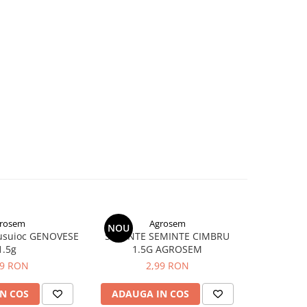
rosem
Agrosem
NOU
NOU
usuioc GENOVESE
SEMINTE SEMINTE CIMBRU
Seminte d
1.5g
1.5G AGROSEM
99 RON
2,99 RON
N COS
ADAUGA IN COS
ADAUG