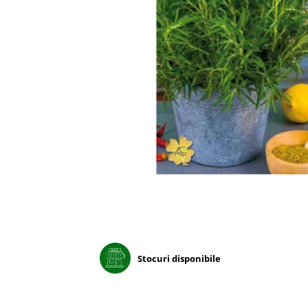
Porumb dulce
Ridichi
Salata
Spanac
Telina
Tomate
Varza
Vinete
fragute
gogosar
Gulii
leustean
Stocuri disponibile
Morcov
Pastarnac