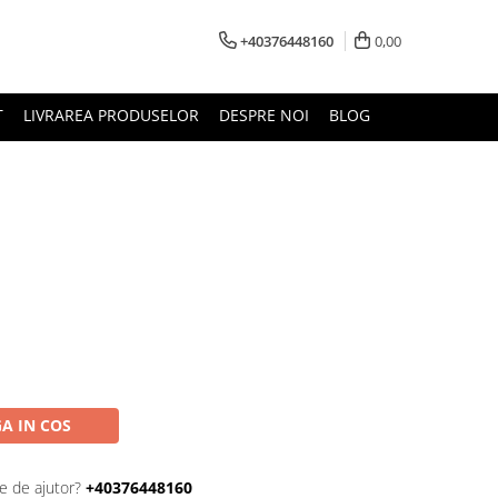
+40376448160
0,00
T
LIVRAREA PRODUSELOR
DESPRE NOI
BLOG
A IN COS
e de ajutor?
+40376448160