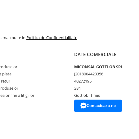
la mai multe in
Politica de Confidentialitate
DATE COMERCIALE
produselor
MICONSAL GOTTLOB SRL
 plata
J2018004423356
 retur
40272195
produselor
384
a online a litigiilor
Gottlob, Timis
Contacteaza-ne