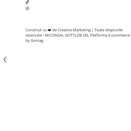
Adjuvanti
Erbicide
Fungicide
Insecticide
Construit cu ❤️ de Creative Marketing | Toate drepturile
rezervate - MICONSAL GOTTLOB SRL
Platforma E-commerce
Tratament seminte
by Gomag
Capcane insecte
Dezinfectant de sol
Culturi BIO
Pompe de apa si hidrofoare
Unelte si masini pentru gradinarit
Atomizoare si pulverizatoare
Drujbe
Lubrifianti
Masini de tuns iarba
Motocultoare