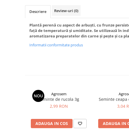
patrunjel
Review-uri
(0)
Descriere
sfecla
Seminte plante aromatice
Plantă perenă cu aspect de arbuşti, cu frunze persist
Seminte cereale
faţă de temperatură şi umiditate. Se utilizează în i
aromatizarea preparatelor din carne şi peşte şi ca pl
Porumb
Informatii conformitate produs
Cereale paioase
Floarea-Soarelui
Seminte plante furajere
Seminte si bulbi de flori
Seminte de gazon
Turba si Substraturi
Ingrasaminte
Agrosem
Agro
NOU
Seminte de rucola 3g
Seminte ceapa 
Ingrasaminte BIO
2,99 RON
3,04 
Preparate biologice
Biostimulatori
ADAUGA IN COS
ADAUGA IN 
Ingrasaminte pentru gazon si