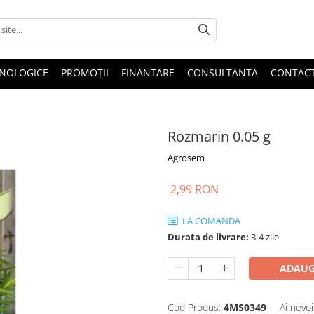
HNOLOGICE
PROMOȚII
FINANTARE
CONSULTANTA
CONTAC
Rozmarin 0.05 g
Agrosem
2,99 RON
LA COMANDA
Durata de livrare:
3-4 zile
ADAUG
Cod Produs:
4MS0349
Ai nevoi