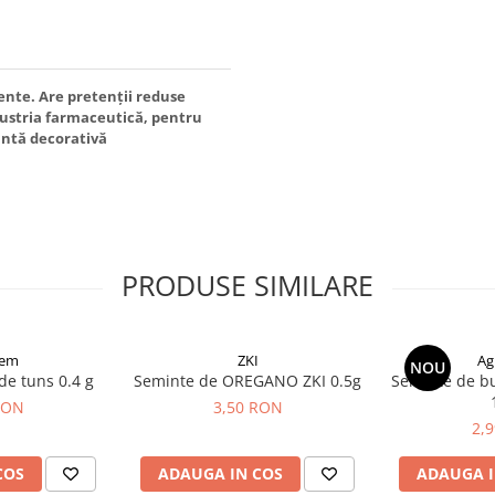
ente. Are pretenţii reduse
ndustria farmaceutică, pentru
antă decorativă
PRODUSE SIMILARE
sem
ZKI
Ag
NOU
de tuns 0.4 g
Seminte de OREGANO ZKI 0.5g
Seminte de b
RON
3,50 RON
2,
COS
ADAUGA IN COS
ADAUGA I