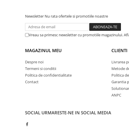
plante ornamentale
Ingrasaminte de baza
Newsletter
Nu rata ofertele si promotiile noastre
Ingrasaminte lichide
Ingrasaminte solubile
Vreau sa primesc newsletter cu promotiile magazinului. Af
Alveole, tavi si ghivece
Folii si plase agricole
MAGAZINUL MEU
CLIENTI
Materiale pentru solarii
Despre noi
Livrarea 
Irigatii
Termeni si conditii
Metode de
Conducta apa
Politica de confidentialitate
Politica de
Banda de picurare
Contact
Garantia 
Tub picurare
Solutionare
ANPC
Accesorii pentru irigatii
Furtun gradina
SOCIAL
URMARESTE-NE IN SOCIAL MEDIA
Filtre
Fitofarmaceutice