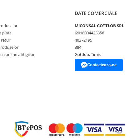
DATE COMERCIALE
produselor
MICONSAL GOTTLOB SRL
 plata
J2018004423356
 retur
40272195
produselor
384
a online a litigiilor
Gottlob, Timis
Contacteaza-ne