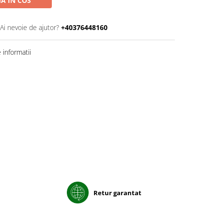
A IN COS
Ai nevoie de ajutor?
+40376448160
informatii
Retur garantat