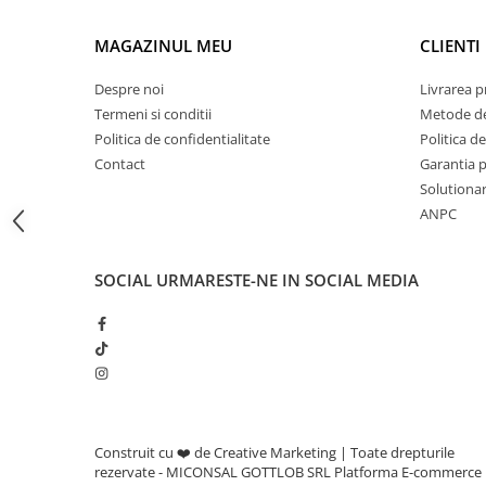
Adjuvanti
Erbicide
MAGAZINUL MEU
CLIENTI
Fungicide
Despre noi
Livrarea 
Insecticide
Termeni si conditii
Metode de
Politica de confidentialitate
Politica de
Tratament seminte
Contact
Garantia 
Capcane insecte
Solutionare
Dezinfectant de sol
ANPC
Culturi BIO
Pompe de apa si hidrofoare
SOCIAL
URMARESTE-NE IN SOCIAL MEDIA
Unelte si masini pentru gradinarit
Atomizoare si pulverizatoare
Drujbe
Lubrifianti
Masini de tuns iarba
Construit cu ❤️ de Creative Marketing | Toate drepturile
Motocultoare
rezervate - MICONSAL GOTTLOB SRL
Platforma E-commerce