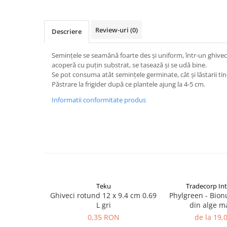
patrunjel
sfecla
Review-uri
(0)
Descriere
Seminte plante aromatice
Seminte cereale
Semințele se seamănă foarte des și uniform, într-un ghiveci
Porumb
acoperă cu puțin substrat, se tasează și se udă bine.
Se pot consuma atât semințele germinate, cât și lăstarii tine
Cereale paioase
Păstrare la frigider după ce plantele ajung la 4-5 cm.
Floarea-Soarelui
Informatii conformitate produs
Seminte plante furajere
Seminte si bulbi de flori
Seminte de gazon
Turba si Substraturi
Ingrasaminte
Ingrasaminte BIO
Teku
Tradecorp Int
Preparate biologice
Ghiveci rotund 12 x 9.4 cm 0.69
Phylgreen - Bion
L gri
din alge m
Biostimulatori
0,35 RON
de la 19
Ingrasaminte pentru gazon si