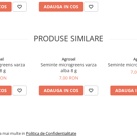
COS
ADAUGA IN COS
PRODUSE SIMILARE
el
Agrosel
A
greens varza
Seminte microgreens varza
Seminte micro
8 g
alba 8 g
7,
RON
7,00 RON
COS
ADAUGA IN COS
ADAUGA I
la mai multe in
Politica de Confidentialitate