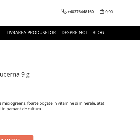
+40376448160
0,00
T
LIVRAREA PRODUSELOR
DESPRE NOI
BLOG
ucerna 9 g
microgreens, foarte bogate in vitamine si minerale, atat
i in pamant de cultura.