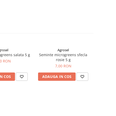
grosel
Agrosel
greens salata 5 g
Seminte microgreens sfecla
Seminte mic
rosie 5 g
00 RON
7,00 RON
N COS
ADAUGA IN COS
ADAUG