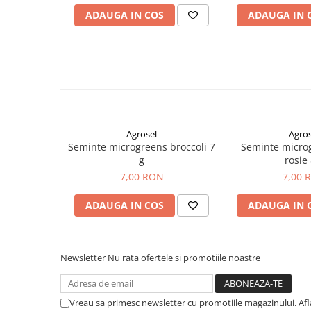
plante ornamentale
ADAUGA IN COS
ADAUGA IN 
Ingrasaminte de baza
Ingrasaminte lichide
Ingrasaminte solubile
Alveole, tavi si ghivece
Folii si plase agricole
Materiale pentru solarii
Agrosel
Agros
Seminte microgreens broccoli 7
Seminte micro
Irigatii
g
rosie 
Conducta apa
7,00 RON
7,00 
Banda de picurare
ADAUGA IN COS
ADAUGA IN 
Tub picurare
Accesorii pentru irigatii
Furtun gradina
Newsletter
Nu rata ofertele si promotiile noastre
Filtre
Fitofarmaceutice
Vreau sa primesc newsletter cu promotiile magazinului. Af