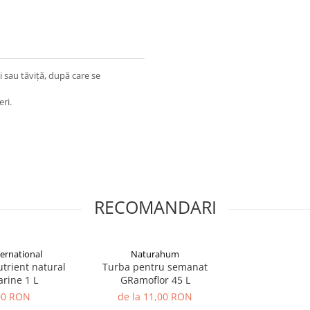
 sau tăviță, după care se
ri.
RECOMANDARI
ernational
Naturahum
utrient natural
Turba pentru semanat
arine 1 L
GRamoflor 45 L
,00 RON
de la 11,00 RON