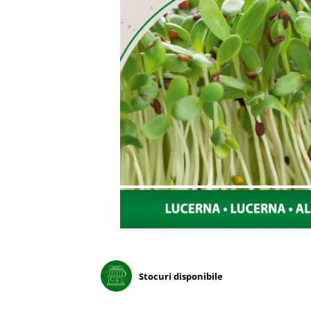
Porumb dulce
Ridichi
Salata
Spanac
Telina
Tomate
Varza
Vinete
fragute
gogosar
Gulii
leustean
Stocuri disponibile
Morcov
Pastarnac