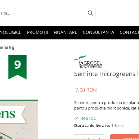
HNOLOGICE
PROMOȚII
FINANTARE
CONSULTANTA
CONTAC
erna 9 g
Seminte microgreens l
7,00 RON
Seminte pentru productia de plante 
pentru productia hidroponica, cat s
IN STOC
Durata de livrare:
1-3 zile