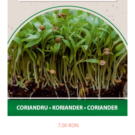
Porumb dulce
Ridichi
Salata
Spanac
Telina
Tomate
Varza
Vinete
fragute
gogosar
Gulii
leustean
Morcov
7,00 RON
Pastarnac