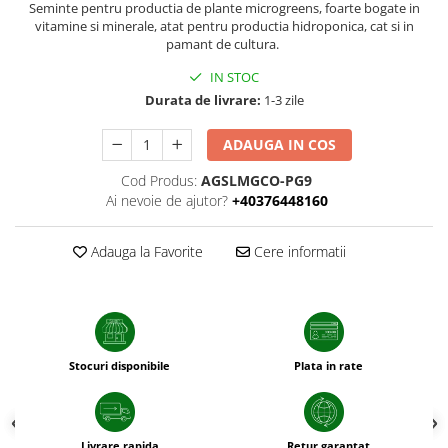
Seminte pentru productia de plante microgreens, foarte bogate in
patrunjel
vitamine si minerale, atat pentru productia hidroponica, cat si in
sfecla
pamant de cultura.
Seminte plante aromatice
IN STOC
Seminte cereale
Durata de livrare:
1-3 zile
Porumb
ADAUGA IN COS
Cereale paioase
Cod Produs:
AGSLMGCO-PG9
Floarea-Soarelui
Ai nevoie de ajutor?
+40376448160
Seminte plante furajere
Seminte si bulbi de flori
Adauga la Favorite
Cere informatii
Seminte de gazon
Turba si Substraturi
Ingrasaminte
Ingrasaminte BIO
Stocuri disponibile
Plata in rate
Preparate biologice
Biostimulatori
Ingrasaminte pentru gazon si
Livrare rapida
Retur garantat