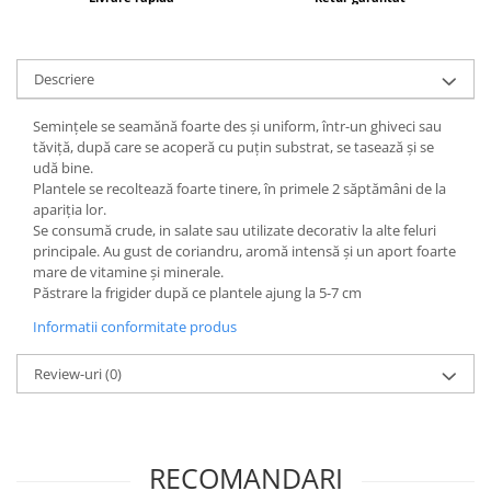
plante ornamentale
Ingrasaminte de baza
Descriere
Ingrasaminte lichide
Ingrasaminte solubile
Semințele se seamănă foarte des și uniform, într-un ghiveci sau
tăviță, după care se acoperă cu puțin substrat, se tasează și se
Alveole, tavi si ghivece
udă bine.
Folii si plase agricole
Plantele se recoltează foarte tinere, în primele 2 săptămâni de la
Materiale pentru solarii
apariția lor.
Se consumă crude, in salate sau utilizate decorativ la alte feluri
Irigatii
principale. Au gust de coriandru, aromă intensă și un aport foarte
Conducta apa
mare de vitamine și minerale.
Păstrare la frigider după ce plantele ajung la 5-7 cm
Banda de picurare
Informatii conformitate produs
Tub picurare
Accesorii pentru irigatii
Review-uri
(0)
Furtun gradina
Filtre
Fitofarmaceutice
RECOMANDARI