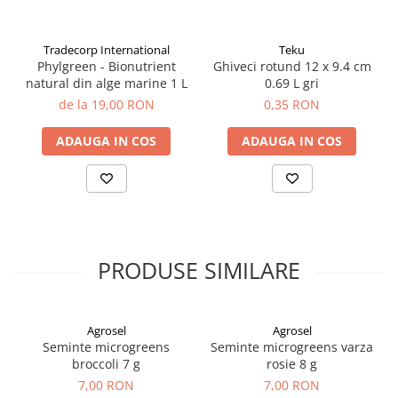
Adjuvanti
Erbicide
Tradecorp International
Teku
Fungicide
Phylgreen - Bionutrient
Ghiveci rotund 12 x 9.4 cm
natural din alge marine 1 L
0.69 L gri
Insecticide
de la 19,00 RON
0,35 RON
Tratament seminte
ADAUGA IN COS
ADAUGA IN COS
Capcane insecte
Dezinfectant de sol
Culturi BIO
Pompe de apa si hidrofoare
Unelte si masini pentru gradinarit
PRODUSE SIMILARE
Atomizoare si pulverizatoare
Drujbe
Lubrifianti
Agrosel
Agrosel
Seminte microgreens
Seminte microgreens varza
Masini de tuns iarba
broccoli 7 g
rosie 8 g
Motocultoare
7,00 RON
7,00 RON