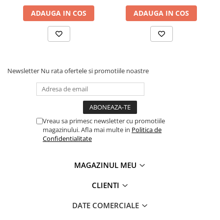
Roabe
ADAUGA IN COS
ADAUGA IN COS
Unelte de mana pentru gradina
Hrana pentru animale
Antiparazitare
Hrana pentru caini
Newsletter
Nu rata ofertele si promotiile noastre
Hrana pentru iepuri
Hrana pentru pasari
Hrana pentru pisici
Vreau sa primesc newsletter cu promotiile
Hrana pentru porci
magazinului. Afla mai multe in
Politica de
Confidentialitate
Suplimente
Hrana pt gaini si pui
MAGAZINUL MEU
Sobe si seminee
Bricolaj
CLIENTI
Electrice
DATE COMERCIALE
Instalatii apa