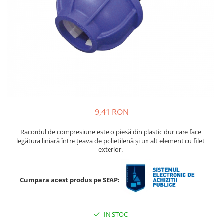
Ridichi
Salata
Spanac
Telina
Tomate
Varza
Vinete
9,41 RON
fragute
Racordul de compresiune este o piesă din plastic dur care face
gogosar
legătura liniară între țeava de polietilenă și un alt element cu filet
Gulii
exterior.
leustean
Morcov
Cumpara acest produs pe SEAP:
Pastarnac
patrunjel
IN STOC