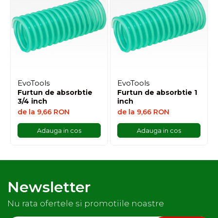
Adjuvanti
Erbicide
Fungicide
Insecticide
Tratament seminte
Capcane insecte
EvoTools
EvoTools
Furtun de absorbtie
Furtun de absorbtie 1
Dezinfectant de sol
3/4 inch
inch
Culturi BIO
de la 9,66 RON
de la 9,66 RON
Pompe de apa si hidrofoare
Adauga in cos
Adauga in cos
Unelte si masini pentru gradinarit
Atomizoare si pulverizatoare
Drujbe
Lubrifianti
Newsletter
Masini de tuns iarba
Nu rata ofertele si promotiile noastre
Motocultoare