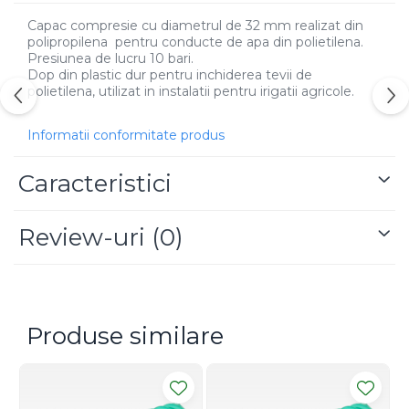
plante ornamentale
Capac compresie cu diametrul de 32 mm realizat din
Ingrasaminte de baza
polipropilena pentru conducte de apa din polietilena.
Presiunea de lucru 10 bari.
Ingrasaminte lichide
Dop din plastic dur pentru inchiderea tevii de
polietilena, utilizat in instalatii pentru irigatii agricole.
Ingrasaminte solubile
Alveole, tavi si ghivece
Informatii conformitate produs
Folii si plase agricole
Materiale pentru solarii
Caracteristici
Irigatii
Conducta apa
Review-uri
(0)
Banda de picurare
Tub picurare
Accesorii pentru irigatii
Produse similare
Furtun gradina
Filtre
Fitofarmaceutice