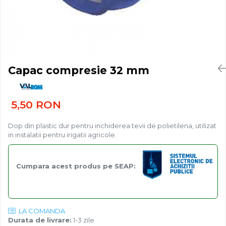
Porumb dulce
Ridichi
Salata
Spanac
Capac compresie 32 mm
Telina
Tomate
5,50 RON
Varza
Vinete
Dop din plastic dur pentru inchiderea tevii de polietilena, utilizat
in instalatii pentru irigatii agricole.
fragute
gogosar
Cumpara acest produs pe SEAP:
Gulii
leustean
Morcov
LA COMANDA
Pastarnac
Durata de livrare:
1-3 zile