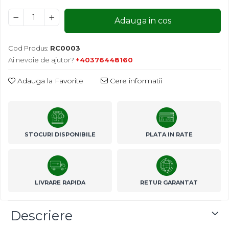
patrunjel
Adauga in cos
sfecla
Seminte plante aromatice
Cod Produs:
RC0003
Seminte cereale
Ai nevoie de ajutor?
+40376448160
Porumb
Cereale paioase
Adauga la Favorite
Cere informatii
Floarea-Soarelui
Seminte plante furajere
Seminte si bulbi de flori
STOCURI DISPONIBILE
PLATA IN RATE
Seminte de gazon
Turba si Substraturi
Ingrasaminte
Ingrasaminte BIO
LIVRARE RAPIDA
RETUR GARANTAT
Preparate biologice
Biostimulatori
Descriere
Ingrasaminte pentru gazon si