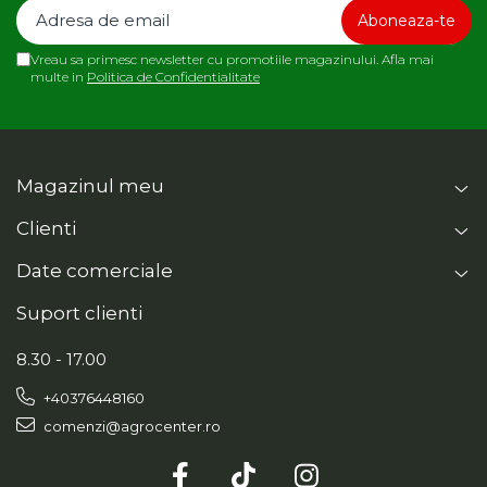
Roabe
Unelte de mana pentru gradina
Vreau sa primesc newsletter cu promotiile magazinului. Afla mai
Hrana pentru animale
multe in
Politica de Confidentialitate
Antiparazitare
Hrana pentru caini
Hrana pentru iepuri
Magazinul meu
Hrana pentru pasari
Clienti
Hrana pentru pisici
Date comerciale
Hrana pentru porci
Suport clienti
Suplimente
Hrana pt gaini si pui
8.30 - 17.00
Sobe si seminee
+40376448160
Bricolaj
comenzi@agrocenter.ro
Electrice
Instalatii apa