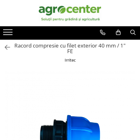
Toate Produsele
En-gross
Seminte de legume
Ingrasaminte
Ardei
Irigatii
Racord compresie cu filet exterior 40 mm / 1"
Plante furajere
FE
Broccoli
Turba
Irritec
Castraveti
Ceapa
Conopida
Dovleac
Dovlecel
Fasole
Mazare
Pepene galben
Pepene verde