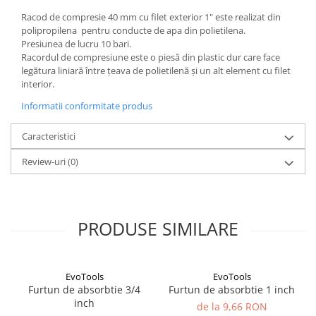
plante ornamentale
Racod de compresie 40 mm cu filet exterior 1" este realizat din
polipropilena pentru conducte de apa din polietilena.
Ingrasaminte de baza
Presiunea de lucru 10 bari.
Ingrasaminte lichide
Racordul de compresiune este o piesă din plastic dur care face
legătura liniară între țeava de polietilenă și un alt element cu filet
Ingrasaminte solubile
interior.
Alveole, tavi si ghivece
Informatii conformitate produs
Folii si plase agricole
Materiale pentru solarii
Caracteristici
Irigatii
Review-uri
(0)
Conducta apa
Banda de picurare
Tub picurare
PRODUSE SIMILARE
Accesorii pentru irigatii
Furtun gradina
EvoTools
EvoTools
Filtre
Furtun de absorbtie 3/4
Furtun de absorbtie 1 inch
Fitofarmaceutice
inch
de la 9,66 RON