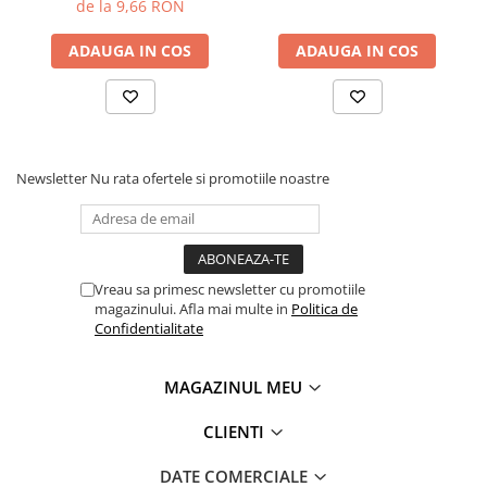
de la 9,66 RON
Adjuvanti
Erbicide
ADAUGA IN COS
ADAUGA IN COS
Fungicide
Insecticide
Tratament seminte
Capcane insecte
Newsletter
Nu rata ofertele si promotiile noastre
Dezinfectant de sol
Culturi BIO
Pompe de apa si hidrofoare
Vreau sa primesc newsletter cu promotiile
Unelte si masini pentru gradinarit
magazinului. Afla mai multe in
Politica de
Atomizoare si pulverizatoare
Confidentialitate
Drujbe
MAGAZINUL MEU
Lubrifianti
Masini de tuns iarba
CLIENTI
Motocultoare
DATE COMERCIALE