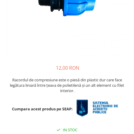
Porumb dulce
Ridichi
Salata
Spanac
Telina
Tomate
Varza
12,00 RON
Vinete
Racordul de compresiune este o piesă din plastic dur care face
fragute
legătura liniară între țeava de polietilenă și un alt element cu filet
interior.
gogosar
Gulii
Cumpara acest produs pe SEAP:
leustean
Morcov
Pastarnac
IN STOC