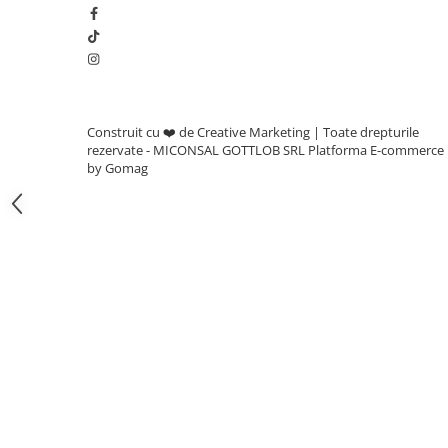
Adjuvanti
Erbicide
Fungicide
Insecticide
Tratament seminte
Construit cu ❤️ de Creative Marketing | Toate drepturile
rezervate - MICONSAL GOTTLOB SRL
Platforma E-commerce
Capcane insecte
by Gomag
Dezinfectant de sol
Culturi BIO
Pompe de apa si hidrofoare
Unelte si masini pentru gradinarit
Atomizoare si pulverizatoare
Drujbe
Lubrifianti
Masini de tuns iarba
Motocultoare