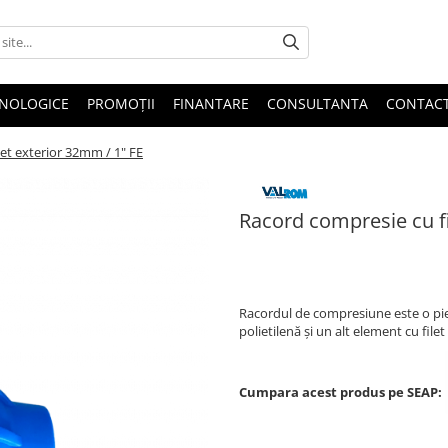
HNOLOGICE
PROMOȚII
FINANTARE
CONSULTANTA
CONTAC
et exterior 32mm / 1" FE
Racord compresie cu fi
6,00 RON
Racordul de compresiune este o piesă
polietilenă și un alt element cu filet 
Cumpara acest produs pe SEAP: