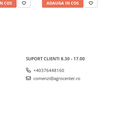
N COS
ADAUGA IN COS
ADAUG
SUPORT CLIENTI
8.30 - 17.00
+40376448160
comenzi@agrocenter.ro