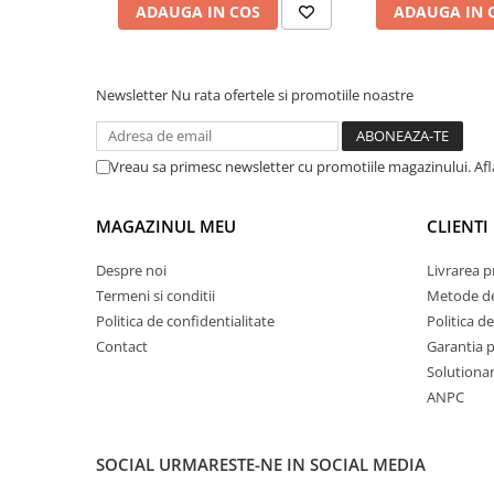
ADAUGA IN COS
ADAUGA IN 
plante ornamentale
Ingrasaminte de baza
Ingrasaminte lichide
Newsletter
Nu rata ofertele si promotiile noastre
Ingrasaminte solubile
Alveole, tavi si ghivece
Vreau sa primesc newsletter cu promotiile magazinului. Af
Folii si plase agricole
Materiale pentru solarii
MAGAZINUL MEU
CLIENTI
Irigatii
Conducta apa
Despre noi
Livrarea 
Termeni si conditii
Metode de
Banda de picurare
Politica de confidentialitate
Politica de
Tub picurare
Contact
Garantia 
Accesorii pentru irigatii
Solutionare
ANPC
Furtun gradina
Filtre
SOCIAL
URMARESTE-NE IN SOCIAL MEDIA
Fitofarmaceutice