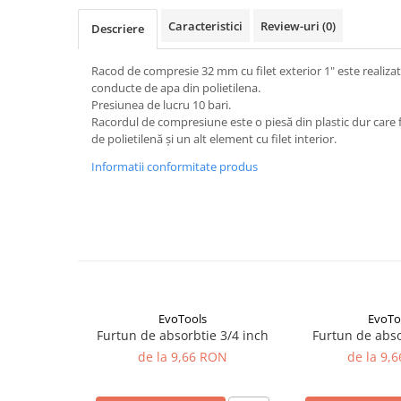
patrunjel
Caracteristici
Review-uri
(0)
Descriere
sfecla
Seminte plante aromatice
Racod de compresie 32 mm cu filet exterior 1" este realiza
conducte de apa din polietilena.
Seminte cereale
Presiunea de lucru 10 bari.
Porumb
Racordul de compresiune este o piesă din plastic dur care f
de polietilenă și un alt element cu filet interior.
Cereale paioase
Informatii conformitate produs
Floarea-Soarelui
Seminte plante furajere
Seminte si bulbi de flori
Seminte de gazon
Turba si Substraturi
Ingrasaminte
Ingrasaminte BIO
EvoTools
EvoTo
Furtun de absorbtie 3/4 inch
Preparate biologice
de la 9,66 RON
de la 9,
Biostimulatori
Ingrasaminte pentru gazon si