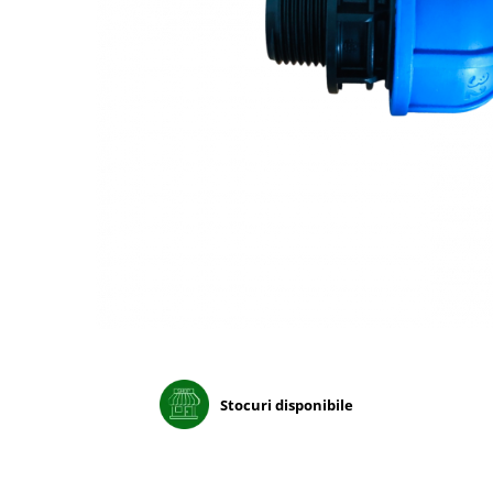
Porumb dulce
Ridichi
Salata
Spanac
Telina
Tomate
Varza
Vinete
fragute
gogosar
Gulii
leustean
Stocuri disponibile
Morcov
Pastarnac