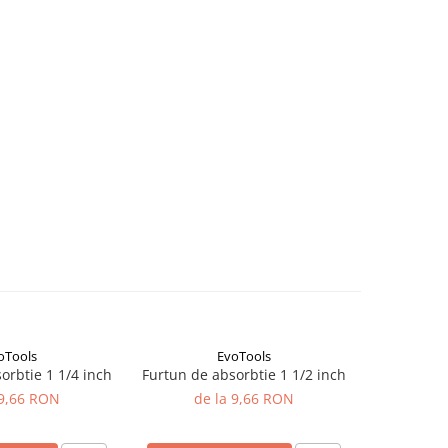
oTools
EvoTools
Furtun de absorbtie 1 1/4 inch
Furtun de absorbtie 1 1/2 inch
Conducta 
4
 9,66 RON
de la 9,66 RON
de