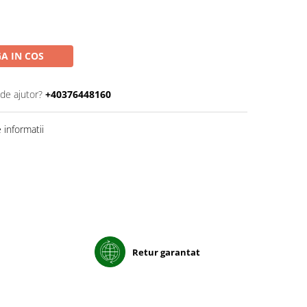
A IN COS
 de ajutor?
+40376448160
informatii
Retur garantat