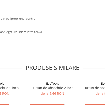
t din polipropilena pentru
ace legătura liniară între țeava
PRODUSE SIMILARE
ols
EvoTools
Ev
Furtun de absorbtie 1 inch
Furtun de absorbtie 2 inch
66 RON
de la 9,66 RON
de la