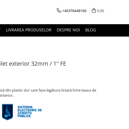
+40376448160
0,00
T
LIVRAREA PRODUSELOR
DESPRE NOI
BLOG
let exterior 32mm / 1" FE
 din plastic dur care face legătura liniară între țeava de
interior.