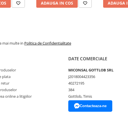
COS
ADAUGA IN COS
ADAUGA I
la mai multe in
Politica de Confidentialitate
DATE COMERCIALE
produselor
MICONSAL GOTTLOB SRL
 plata
J2018004423356
 retur
40272195
produselor
384
a online a litigiilor
Gottlob, Timis
Contacteaza-ne