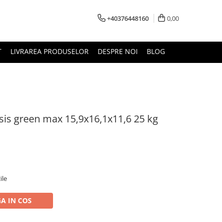
+40376448160
0,00
T
LIVRAREA PRODUSELOR
DESPRE NOI
BLOG
is green max 15,9x16,1x11,6 25 kg
ile
A IN COS