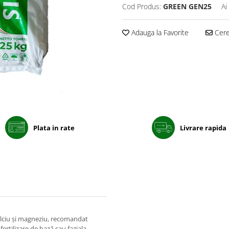
Cod Produs:
GREEN GEN25
Ai
Adauga la Favorite
Cere 
Plata in rate
Livrare rapida
lciu și magneziu, recomandat
ertilizare de bază sau faziala .