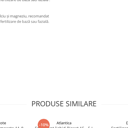
lciu și magneziu, recomandat
fertilizare de bază sau fazială.
nat, împrăștiat și încorporat în
încorporat odată cu semănatul.
pe.
PRODUSE SIMILARE
ote
Atlantica
D
-10%