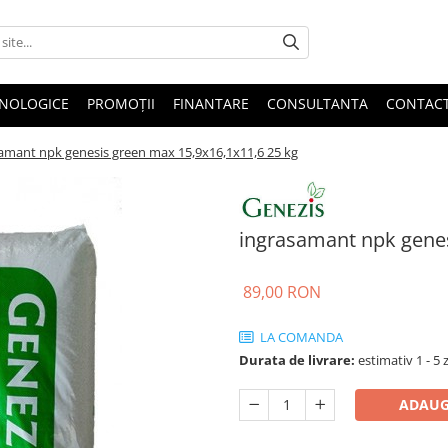
HNOLOGICE
PROMOȚII
FINANTARE
CONSULTANTA
CONTAC
amant npk genesis green max 15,9x16,1x11,6 25 kg
ingrasamant npk genes
89,00 RON
LA COMANDA
Durata de livrare:
estimativ 1 - 5 z
ADAUG