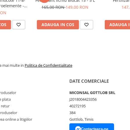
mocote 11-8-
Fertilizant lichid Biocat 15 - 5 L
Fertiliz
oelemente -
165,00 RON
149,00 RON
147
ote
RON
COS
ADAUGA IN COS
ADAUGA I
la mai multe in
Politica de Confidentialitate
DATE COMERCIALE
produselor
MICONSAL GOTTLOB SRL
 plata
J2018004423356
 retur
40272195
produselor
384
a online a litigiilor
Gottlob, Timis
Contacteaza-ne