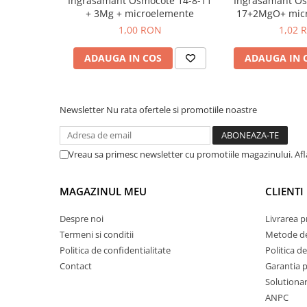
Ingrasamant Osmocote 14-8-11
Ingrasamant Os
plante ornamentale
+ 3Mg + microelemente
17+2MgO+ micr
Osmoc
1,00 RON
1,02 
Ingrasaminte de baza
Ingrasaminte lichide
ADAUGA IN COS
ADAUGA IN 
Ingrasaminte solubile
Alveole, tavi si ghivece
Newsletter
Nu rata ofertele si promotiile noastre
Folii si plase agricole
Materiale pentru solarii
Irigatii
Vreau sa primesc newsletter cu promotiile magazinului. Af
Conducta apa
Banda de picurare
MAGAZINUL MEU
CLIENTI
Tub picurare
Despre noi
Livrarea 
Accesorii pentru irigatii
Termeni si conditii
Metode de
Politica de confidentialitate
Politica de
Furtun gradina
Contact
Garantia 
Filtre
Solutionare
Fitofarmaceutice
ANPC