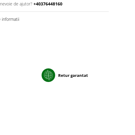
 nevoie de ajutor?
+40376448160
informatii
Retur garantat