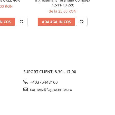
ant UREE 46%
Ingrasamant Yara Mila Complex
Ingrasaman
12-11-18 2kg
12
,00 RON
de la 25,00 RON
de 
N COS
ADAUGA IN COS
ADAUG
SUPORT CLIENTI
8.30 - 17.00
+40376448160
comenzi@agrocenter.ro