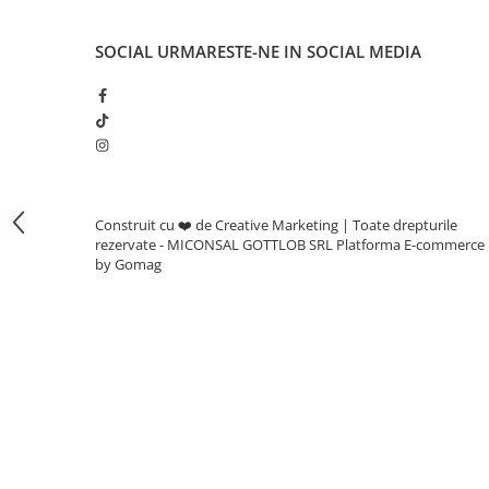
Adjuvanti
Erbicide
SOCIAL
URMARESTE-NE IN SOCIAL MEDIA
Fungicide
Insecticide
Tratament seminte
Capcane insecte
Dezinfectant de sol
Construit cu ❤️ de Creative Marketing | Toate drepturile
Culturi BIO
rezervate - MICONSAL GOTTLOB SRL
Platforma E-commerce
by Gomag
Pompe de apa si hidrofoare
Unelte si masini pentru gradinarit
Atomizoare si pulverizatoare
Drujbe
Lubrifianti
Masini de tuns iarba
Motocultoare