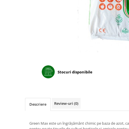
Porumb dulce
Ridichi
Salata
Spanac
Telina
Tomate
Varza
Vinete
Stocuri disponibile
fragute
gogosar
Gulii
Review-uri
(0)
Descriere
leustean
Morcov
Green Max este un îngrășământ chimic pe baza de azot, ca
Pastarnac
pentru poate tipurile de culturi horticole și agricole pentru f