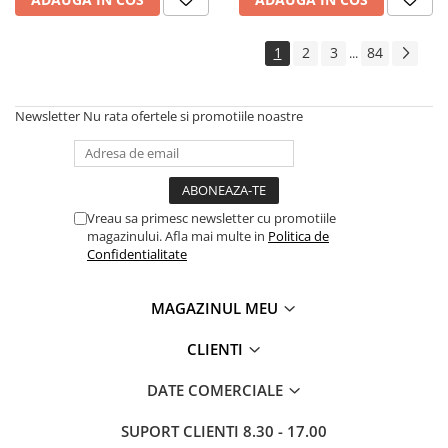
Roabe
Unelte de mana pentru gradina
1
2
3
84
...
Hrana pentru animale
Antiparazitare
Newsletter
Nu rata ofertele si promotiile noastre
Hrana pentru caini
Hrana pentru iepuri
Hrana pentru pasari
Vreau sa primesc newsletter cu promotiile
Hrana pentru pisici
magazinului. Afla mai multe in
Politica de
Confidentialitate
Hrana pentru porci
Suplimente
MAGAZINUL MEU
Hrana pt gaini si pui
CLIENTI
Sobe si seminee
Bricolaj
DATE COMERCIALE
Electrice
SUPORT CLIENTI
8.30 - 17.00
Instalatii apa