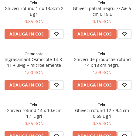
Teku
Teku
Porumb dulce
Ghiveci rotund 17 x 13.3cm 2
Ghiveci patrat negru 7x7x6.5
L gri
cm 0.19 L
Ridichi
0,85 RON
0,15 RON
Salata
ADAUGA IN COS
ADAUGA IN COS
Spanac
Telina
Osmocote
Teku
Tomate
Ingrasamant Osmocote 14-8-
Ghiveci de productie rotund
Varza
11 + 3Mg + microelemente
14 x 18 cm negru
1,00 RON
1,09 RON
Vinete
fragute
ADAUGA IN COS
ADAUGA IN COS
gogosar
Gulii
Teku
Teku
Ghiveci rotund 14 x 10.6cm
Ghiveci rotund 12 x 9.4 cm
leustean
1.1 L gri
0.69 L gri
Morcov
0,55 RON
0,35 RON
Pastarnac
ADAUGA IN COS
ADAUGA IN COS