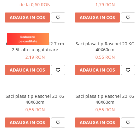
plante ornamentale
de la 0,60 RON
1,79 RON
Ingrasaminte de baza
ADAUGA IN COS
ADAUGA IN COS
Ingrasaminte lichide
Ingrasaminte solubile
Teku
Alveole, tavi si ghivece
Ghiveci rotund 19 x 12.7 cm
Saci plasa tip Raschel 20 KG
2.5L alb cu agatatoare
40X60cm
Folii si plase agricole
2,19 RON
0,55 RON
Materiale pentru solarii
Irigatii
ADAUGA IN COS
ADAUGA IN COS
Conducta apa
Banda de picurare
Tub picurare
Saci plasa tip Raschel 20 KG
Saci plasa tip Raschel 20 KG
40X60cm
40X60cm
Accesorii pentru irigatii
0,55 RON
0,55 RON
Furtun gradina
ADAUGA IN COS
ADAUGA IN COS
Filtre
Fitofarmaceutice