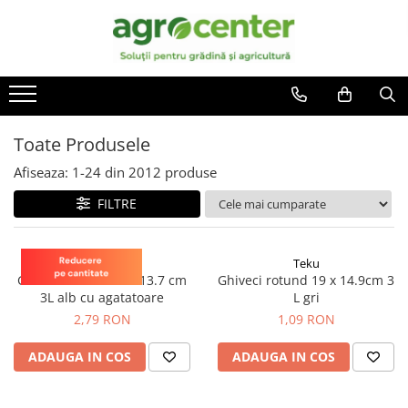
Toate Produsele
En-gross
Seminte de legume
Ingrasaminte
Ardei
Irigatii
Toate Produsele
Plante furajere
Broccoli
Turba
Afiseaza:
1-
24
din
2012
produse
Castraveti
FILTRE
Ceapa
Conopida
Dovleac
Teku
Teku
Ghiveci rotund 21 x 13.7 cm
Ghiveci rotund 19 x 14.9cm 3
Dovlecel
3L alb cu agatatoare
L gri
Fasole
2,79 RON
1,09 RON
Mazare
ADAUGA IN COS
ADAUGA IN COS
Pepene galben
Pepene verde