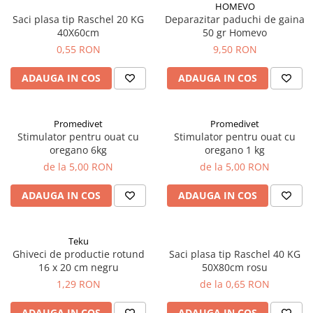
Adjuvanti
HOMEVO
Saci plasa tip Raschel 20 KG
Deparazitar paduchi de gaina
Erbicide
40X60cm
50 gr Homevo
Fungicide
0,55 RON
9,50 RON
Insecticide
ADAUGA IN COS
ADAUGA IN COS
Tratament seminte
Capcane insecte
Promedivet
Promedivet
Dezinfectant de sol
Stimulator pentru ouat cu
Stimulator pentru ouat cu
oregano 6kg
oregano 1 kg
Culturi BIO
de la 5,00 RON
de la 5,00 RON
Pompe de apa si hidrofoare
Unelte si masini pentru gradinarit
ADAUGA IN COS
ADAUGA IN COS
Atomizoare si pulverizatoare
Drujbe
Teku
Lubrifianti
Ghiveci de productie rotund
Saci plasa tip Raschel 40 KG
16 x 20 cm negru
50X80cm rosu
Masini de tuns iarba
1,29 RON
de la 0,65 RON
Motocultoare
ADAUGA IN COS
ADAUGA IN COS