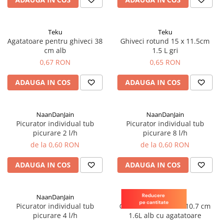
patrunjel
sfecla
Teku
Teku
Seminte plante aromatice
Agatatoare pentru ghiveci 38
Ghiveci rotund 15 x 11.5cm
Seminte cereale
cm alb
1.5 L gri
Porumb
0,67 RON
0,65 RON
Cereale paioase
ADAUGA IN COS
ADAUGA IN COS
Floarea-Soarelui
Seminte plante furajere
NaanDanJain
NaanDanJain
Seminte si bulbi de flori
Picurator individual tub
Picurator individual tub
picurare 2 l/h
picurare 8 l/h
Seminte de gazon
de la 0,60 RON
de la 0,60 RON
Turba si Substraturi
Ingrasaminte
ADAUGA IN COS
ADAUGA IN COS
Ingrasaminte BIO
Preparate biologice
NaanDanJain
Teku
Biostimulatori
Picurator individual tub
Ghiveci rotund 17 x 10.7 cm
picurare 4 l/h
1.6L alb cu agatatoare
Ingrasaminte pentru gazon si