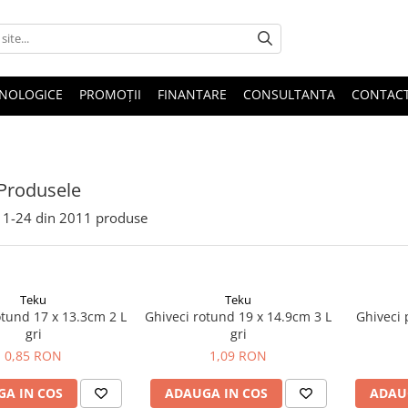
HNOLOGICE
PROMOȚII
FINANTARE
CONSULTANTA
CONTAC
Produsele
1-
24
din
2011
produse
Teku
Teku
otund 17 x 13.3cm 2 L
Ghiveci rotund 19 x 14.9cm 3 L
Ghiveci 
gri
gri
0,85 RON
1,09 RON
A IN COS
ADAUGA IN COS
ADAU