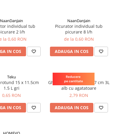
NaanDanJain
NaanDanJain
tor individual tub
Picurator individual tub
icurare 2 l/h
picurare 8 l/h
e la 0,60 RON
de la 0,60 RON
GA IN COS
ADAUGA IN COS
Teku
Teku
 rotund 15 x 11.5cm
Ghiveci rotund 21 x 13.7 cm 3L
1.5 L gri
alb cu agatatoare
0,65 RON
2,79 RON
GA IN COS
ADAUGA IN COS
HOMEVO