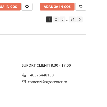
GA IN COS
ADAUGA IN COS
1
2
3
84
...
SUPORT CLIENTI
8.30 - 17.00
+40376448160
comenzi@agrocenter.ro