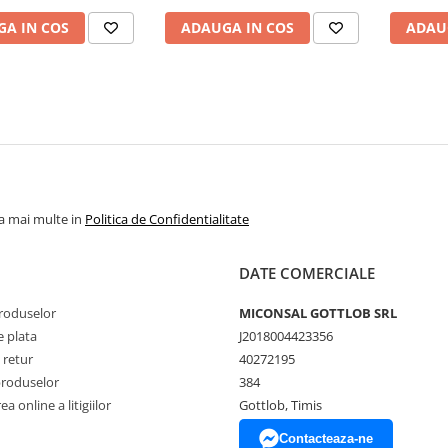
A IN COS
ADAUGA IN COS
ADAU
la mai multe in
Politica de Confidentialitate
DATE COMERCIALE
produselor
MICONSAL GOTTLOB SRL
 plata
J2018004423356
 retur
40272195
produselor
384
a online a litigiilor
Gottlob, Timis
Contacteaza-ne