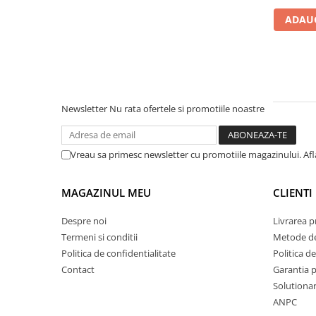
plante ornamentale
ADAUG
Ingrasaminte de baza
Ingrasaminte lichide
Ingrasaminte solubile
Alveole, tavi si ghivece
Newsletter
Nu rata ofertele si promotiile noastre
Folii si plase agricole
Materiale pentru solarii
Irigatii
Vreau sa primesc newsletter cu promotiile magazinului. Af
Conducta apa
MAGAZINUL MEU
CLIENTI
Banda de picurare
Tub picurare
Despre noi
Livrarea 
Accesorii pentru irigatii
Termeni si conditii
Metode de
Politica de confidentialitate
Politica de
Furtun gradina
Contact
Garantia 
Filtre
Solutionare
Fitofarmaceutice
ANPC