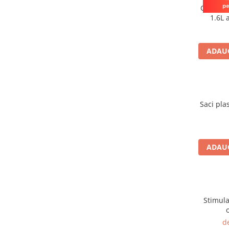
patrunjel
Ghiveci 
1.6L 
sfecla
Seminte plante aromatice
ADAUG
Seminte cereale
Porumb
Cereale paioase
Floarea-Soarelui
Saci plasa
Seminte plante furajere
Seminte si bulbi de flori
Seminte de gazon
ADAUG
Turba si Substraturi
Ingrasaminte
Ingrasaminte BIO
Preparate biologice
Stimula
Biostimulatori
d
Ingrasaminte pentru gazon si