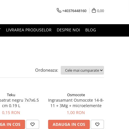
+40376448160
0,00
T
LIVRAREA PRODUSELOR
DESPRE NOI
BLOG
Ordoneaza:
Teku
Osmocote
patrat negru 7x7x6.5
Ingrasamant Osmocote 14-8-
cm 0.19 L
11 + 3Mg + microelemente
0,15 RON
1,00 RON
GA IN COS
ADAUGA IN COS