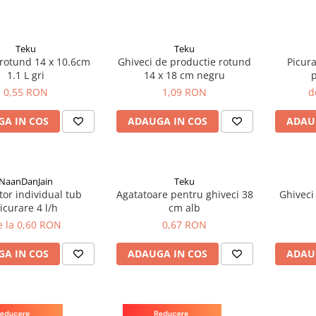
Teku
Teku
 rotund 14 x 10.6cm
Ghiveci de productie rotund
Picura
1.1 L gri
14 x 18 cm negru
p
0,55 RON
1,09 RON
d
A IN COS
ADAUGA IN COS
ADAU
NaanDanJain
Teku
tor individual tub
Agatatoare pentru ghiveci 38
Ghiveci
icurare 4 l/h
cm alb
e la 0,60 RON
0,67 RON
A IN COS
ADAUGA IN COS
ADAU
Teku
Teku