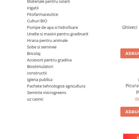
Materiale pentru solarii
Irigatii
Porumb dulce
Fitofarmaceutice
Ridichi
Culturi BIO
Ghiveci
Salata
Pompe de apa si hidrofoare
Unelte si masini pentru gradinarit
Spanac
Hrana pentru animale
Telina
Sobe si seminee
ADAUG
Bricolaj
Tomate
Accesorii pentru gradina
Varza
Biostimulatori
constructii
Vinete
Igiena publica
fragute
Picura
Pachete tehnologice agricultura
p
Seminte microgreens
gogosar
d
uz casnic
Gulii
ADAUG
leustean
Morcov
Pastarnac