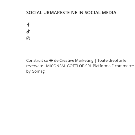
Adjuvanti
Erbicide
SOCIAL
URMARESTE-NE IN SOCIAL MEDIA
Fungicide
Insecticide
Tratament seminte
Capcane insecte
Dezinfectant de sol
Construit cu ❤️ de Creative Marketing | Toate drepturile
rezervate - MICONSAL GOTTLOB SRL
Platforma E-commerce
Culturi BIO
by Gomag
Pompe de apa si hidrofoare
Unelte si masini pentru gradinarit
Atomizoare si pulverizatoare
Drujbe
Lubrifianti
Masini de tuns iarba
Motocultoare