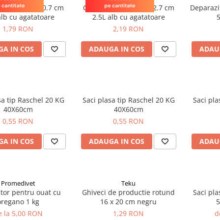
rotund 17 x 10.7 cm
Ghiveci rotund 19 x 12.7 cm
Deparazi
alb cu agatatoare
2.5L alb cu agatatoare
1,79 RON
2,19 RON
A IN COS
ADAUGA IN COS
ADAU
 tip Raschel 20 KG
Saci plasa tip Raschel 20 KG
Saci plasa
40X60cm
40X60cm
0,55 RON
0,55 RON
A IN COS
ADAUGA IN COS
ADAU
Promedivet
Teku
tor pentru ouat cu
Ghiveci de productie rotund
Saci plasa
oregano 1 kg
16 x 20 cm negru
5
e la 5,00 RON
1,29 RON
d