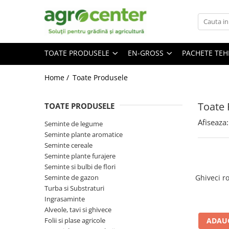
Toate Produsele
En-gross
TOATE PRODUSELE
EN-GROSS
PACHETE TE
Seminte de legume
Ingrasaminte
Ardei
Irigatii
Home /
Toate Produsele
Plante furajere
Broccoli
Turba
Castraveti
Toate 
TOATE PRODUSELE
Ceapa
Afiseaza:
Seminte de legume
Conopida
Seminte plante aromatice
Seminte cereale
Dovleac
Seminte plante furajere
Dovlecel
Seminte si bulbi de flori
Seminte de gazon
Ghiveci r
Fasole
Turba si Substraturi
Mazare
Ingrasaminte
Alveole, tavi si ghivece
Pepene galben
Folii si plase agricole
ADAUG
Pepene verde