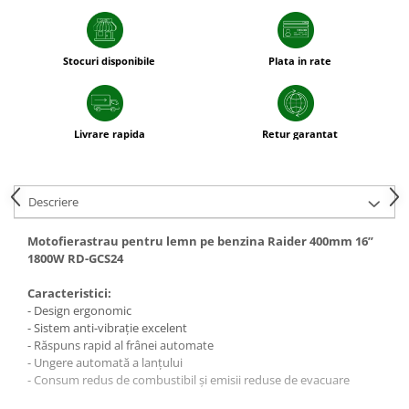
sfecla
Stocuri disponibile
Plata in rate
Livrare rapida
Retur garantat
Descriere
Motofierastrau pentru lemn pe benzina Raider 400mm 16”
1800W RD-GCS24
Caracteristici:
- Design ergonomic
- Sistem anti-vibrație excelent
- Răspuns rapid al frânei automate
- Ungere automată a lanțului
- Consum redus de combustibil și emisii reduse de evacuare