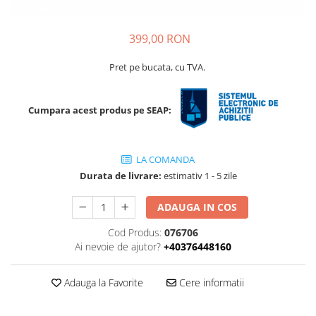
Ridichi
Salata
399,00 RON
Spanac
Pret pe bucata, cu TVA.
Telina
Tomate
Cumpara acest produs pe SEAP:
Varza
Vinete
LA COMANDA
fragute
Durata de livrare:
estimativ 1 - 5 zile
gogosar
ADAUGA IN COS
Gulii
Cod Produs:
076706
leustean
Ai nevoie de ajutor?
+40376448160
Morcov
Pastarnac
Adauga la Favorite
Cere informatii
patrunjel