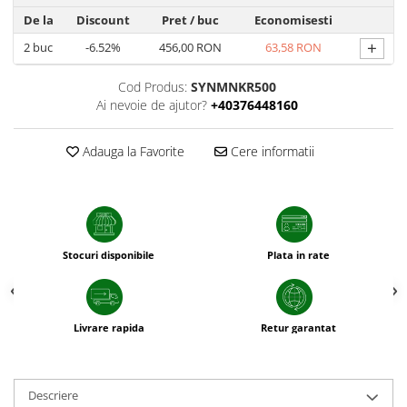
sfecla
De la
Discount
Pret
/ buc
Economisesti
+
2
buc
-6.52%
456,00 RON
63,58 RON
Cod Produs:
SYNMNKR500
Ai nevoie de ajutor?
+40376448160
Adauga la Favorite
Cere informatii
Stocuri disponibile
Plata in rate
Livrare rapida
Retur garantat
Descriere