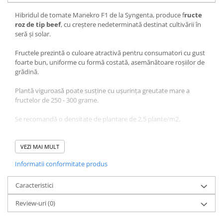
Hibridul de tomate Manekro F1 de la Syngenta, produce f
ructe
roz de tip beef
, cu creștere nedeterminată destinat cultivării în
seră și solar.
Fructele prezintă o culoare atractivă pentru consumatori cu gust
foarte bun, uniforme cu formă costată, asemănătoare roșiilor de
grădină.
Plantă viguroasă poate susține cu ușurința greutate mare a
fructelor de 250 - 300 grame.
Se recomandă o densitate de plantare de 2,5 plante/m2.
Toleranta la boli:
Patarea cafenie (Ff) - toleranta ridicata
VEZI MAI MULT
Ofilirea vasculara (Fol) - toleranta ridicata
Informatii conformitate produs
Ofilirea vasculară de rădăcină (For) - toleranță ridicată
Virusul mozaicului tutunului (TMV) - toleranta ridicata
Virusul mozaicului tomatelor (ToMV) - toleranta ridicata
Caracteristici
Virusul răsucirii și îngălbenirii frunzelor (TYLCV) - toleranță medie
Review-uri
(0)
Verticilium (Va, Vd) - toleranta medie