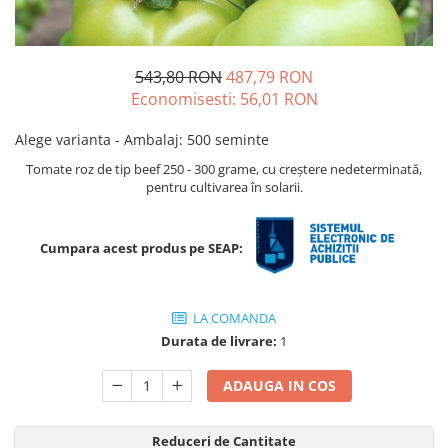
Ridichi
Salata
543,80 RON
487,79 RON
Spanac
Economisesti:
56,01
RON
Telina
Alege varianta - Ambalaj
:
500 seminte
Tomate
Tomate roz de tip beef 250 - 300 grame, cu creștere nedeterminată,
Varza
pentru cultivarea în solarii.
Vinete
fragute
Cumpara acest produs pe SEAP:
gogosar
Gulii
LA COMANDA
leustean
Durata de livrare:
1
Morcov
ADAUGA IN COS
Pastarnac
patrunjel
Reduceri de Cantitate