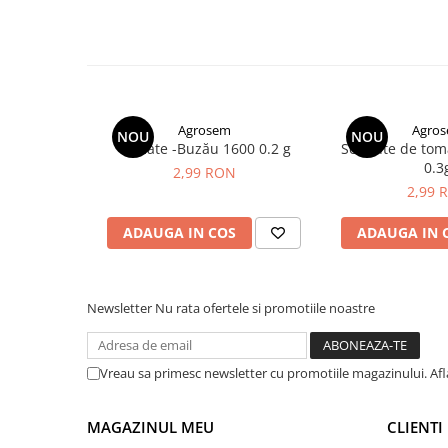
TSWV - Tomato Spotted Wilt Virus (Virusul petelor de b
plante ornamentale
TYLCV - Tomato Yellow Leaf Curl Virus (Virusul rasucirii si
Mod de ambalare:
plic de 1000 seminte.
Ingrasaminte de baza
Ingrasaminte lichide
Ingrasaminte solubile
Agrosem
Agro
NOU
NOU
Alveole, tavi si ghivece
Tomate -Buzău 1600 0.2 g
Seminte de to
Folii si plase agricole
0.3
2,99 RON
Materiale pentru solarii
2,99 
Irigatii
ADAUGA IN COS
ADAUGA IN 
Conducta apa
Banda de picurare
Tub picurare
Newsletter
Nu rata ofertele si promotiile noastre
Accesorii pentru irigatii
Furtun gradina
Vreau sa primesc newsletter cu promotiile magazinului. Af
Filtre
MAGAZINUL MEU
CLIENTI
Fitofarmaceutice