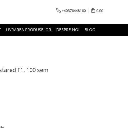
+40376448160
0,00
T
LIVRAREA PRODUSELOR
DESPRE NOI
BLOG
stared F1, 100 sem
ile