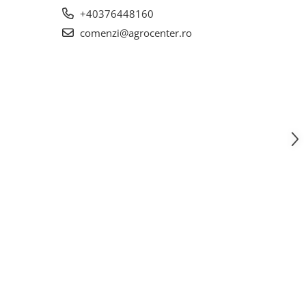
+40376448160
comenzi@agrocenter.ro