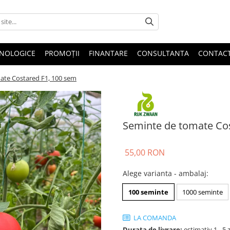
HNOLOGICE
PROMOȚII
FINANTARE
CONSULTANTA
CONTAC
ate Costared F1, 100 sem
Seminte de tomate Co
55,00 RON
Alege varianta - ambalaj
:
100 seminte
1000 seminte
LA COMANDA
Durata de livrare:
estimativ 1 - 5 z