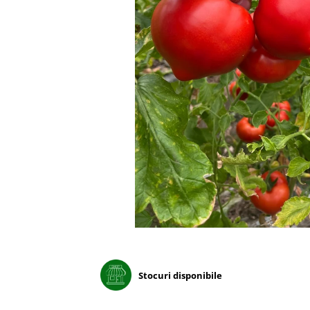
Porumb dulce
Ridichi
Salata
Spanac
Telina
Tomate
Varza
Vinete
fragute
gogosar
Gulii
leustean
Stocuri disponibile
Morcov
Pastarnac