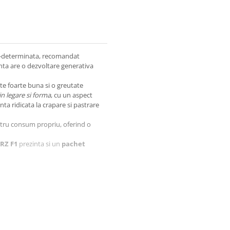
i-determinata, recomandat
Planta are o dezvoltare generativa
te foarte buna si o greutate
n legare si forma
, cu un aspect
ta ridicata la crapare si pastrare
ntru consum propriu, oferind o
 RZ F1
prezinta si un
pachet
 vasculara);
teriana a frunzelor de tomate);
matelor).
ca (Nematozi);