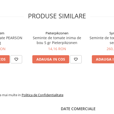
ronz);
 ingalbenirii frunzelor).
PRODUSE SIMILARE
sem
Pieterpikzonen
Sy
mate PEARSON
Seminte de tomate inima de
Seminte de to
g
bou 5 gr Pieterpikzonen
se
RON
14,16 RON
260
COS
ADAUGA IN COS
ADAUGA I
la mai multe in
Politica de Confidentialitate
DATE COMERCIALE