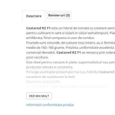
patrunjel
sfecla
Review-uri
(0)
Descriere
Seminte plante aromatice
Seminte cereale
Costared RZ F1
este un hibrid de tomate cu crestere sem
Porumb
pentru cultivare in sere si solarii in cicluri extratimpurii. 
echilibrata, fiind compacta si usor de condus.
Cereale paioase
Fructele sunt rotunde, de culoare rosu intens, au o fermita
medie de 160–180 grame. Prezinta
uniformitate excelenta i
Floarea-Soarelui
comercial deosebit.
Costared RZ F1
se remarca prin toleran
Seminte plante furajere
post-recoltare.
Este ideal pentru vanzare in piete, supermarketuri sau pe
Seminte si bulbi de flori
productie ridicata si constanta.
Seminte de gazon
Pe langa avantajele prezentate mai sus, hibridul
Costared
Turba si Substraturi
excelent de rezistente la boli
.
Rezistente la boli (HR):
Ingrasaminte
V (Va/Vd):0 - Verticillium dahliae (Uscare vasculara);
Ingrasaminte BIO
Fol:0-1 - Fusarium oxysporum f sp. Lycopersici (Ofilirea
VEZI MAI MULT
Pf: A-E - Pseudomonas syringae pv. tomato (Patarea bac
Preparate biologice
ToMV:0-2 - Tomato Mosaic Virus (Virusul mozaicului to
Informatii conformitate produs
Biostimulatori
Rezistente la boli (IR):
M (Ma/Mi/Mj) - Meloidogyne arenaria/incognita/javani
Ingrasaminte pentru gazon si