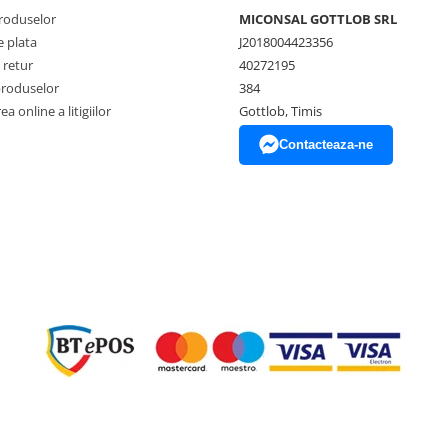
produselor
MICONSAL GOTTLOB SRL
 plata
J2018004423356
 retur
40272195
produselor
384
a online a litigiilor
Gottlob, Timis
Contacteaza-ne