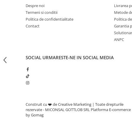
Adjuvanti
Despre noi
Livrarea 
Erbicide
Termeni si conditii
Metode de
Politica de confidentialitate
Politica de
Fungicide
Contact
Garantia 
Insecticide
Solutionare
Tratament seminte
ANPC
Capcane insecte
Dezinfectant de sol
SOCIAL
URMARESTE-NE IN SOCIAL MEDIA
Culturi BIO
Pompe de apa si hidrofoare
Unelte si masini pentru gradinarit
Atomizoare si pulverizatoare
Drujbe
Construit cu ❤️ de Creative Marketing | Toate drepturile
Lubrifianti
rezervate - MICONSAL GOTTLOB SRL
Platforma E-commerce
by Gomag
Masini de tuns iarba
Motocultoare