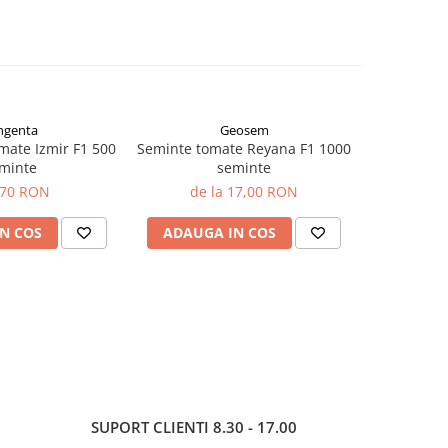
ngenta
Geosem
mate Izmir F1 500
Seminte tomate Reyana F1 1000
Seminte t
minte
seminte
,70 RON
de la 17,00 RON
de 
N COS
ADAUGA IN COS
ADAUG
SUPORT CLIENTI
8.30 - 17.00