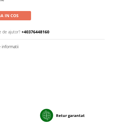
A IN COS
e de ajutor?
+40376448160
informatii
Retur garantat