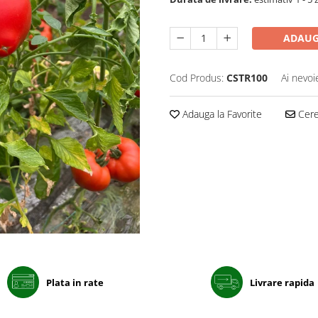
ADAUG
Cod Produs:
CSTR100
Ai nevoi
Adauga la Favorite
Cere 
Plata in rate
Livrare rapida