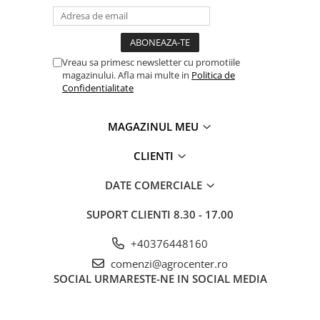
Roabe
Unelte de mana pentru gradina
Hrana pentru animale
Vreau sa primesc newsletter cu promotiile
Antiparazitare
magazinului. Afla mai multe in
Politica de
Confidentialitate
Hrana pentru caini
Hrana pentru iepuri
MAGAZINUL MEU
Hrana pentru pasari
CLIENTI
Hrana pentru pisici
Hrana pentru porci
DATE COMERCIALE
Suplimente
SUPORT CLIENTI
8.30 - 17.00
Hrana pt gaini si pui
+40376448160
Sobe si seminee
comenzi@agrocenter.ro
Bricolaj
SOCIAL
URMARESTE-NE IN SOCIAL MEDIA
Electrice
Instalatii apa