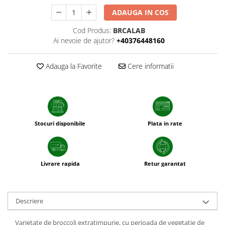
patrunjel
ADAUGA IN COS
sfecla
Cod Produs:
BRCALAB
Seminte plante aromatice
Ai nevoie de ajutor?
+40376448160
Seminte cereale
Porumb
Adauga la Favorite
Cere informatii
Cereale paioase
Floarea-Soarelui
Seminte plante furajere
Seminte si bulbi de flori
Stocuri disponibile
Plata in rate
Seminte de gazon
Turba si Substraturi
Ingrasaminte
Livrare rapida
Retur garantat
Ingrasaminte BIO
Preparate biologice
Descriere
Biostimulatori
Ingrasaminte pentru gazon si
Varietate de broccoli extratimpurie, cu perioada de vegetatie de