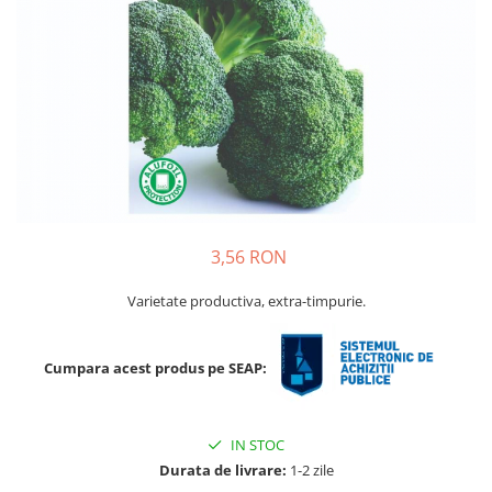
Porumb dulce
Ridichi
Salata
Spanac
Telina
Tomate
Varza
3,56 RON
Vinete
fragute
Varietate productiva, extra-timpurie.
gogosar
Cumpara acest produs pe SEAP:
Gulii
leustean
Morcov
IN STOC
Durata de livrare:
1-2 zile
Pastarnac