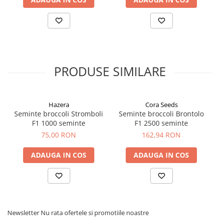
Adjuvanti
Erbicide
Fungicide
Insecticide
Tratament seminte
PRODUSE SIMILARE
Capcane insecte
Dezinfectant de sol
Hazera
Cora Seeds
Culturi BIO
Seminte broccoli Stromboli
Seminte broccoli Brontolo
Pompe de apa si hidrofoare
F1 1000 seminte
F1 2500 seminte
75,00 RON
162,94 RON
Unelte si masini pentru gradinarit
Atomizoare si pulverizatoare
ADAUGA IN COS
ADAUGA IN COS
Drujbe
Lubrifianti
Masini de tuns iarba
Motocultoare
Newsletter
Nu rata ofertele si promotiile noastre