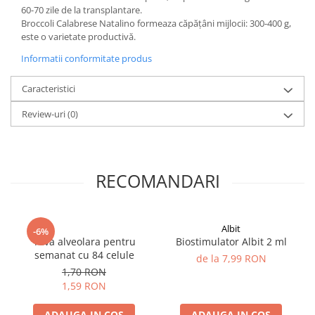
plante ornamentale
60-70 zile de la transplantare.
Broccoli Calabrese Natalino formeaza căpăţâni mijlocii: 300-400 g,
Ingrasaminte de baza
este o varietate productivă.
Ingrasaminte lichide
Informatii conformitate produs
Ingrasaminte solubile
Caracteristici
Alveole, tavi si ghivece
Review-uri
(0)
Folii si plase agricole
Materiale pentru solarii
Irigatii
Conducta apa
RECOMANDARI
Banda de picurare
Tub picurare
Albit
-6%
Accesorii pentru irigatii
Tava alveolara pentru
Biostimulator Albit 2 ml
semanat cu 84 celule
Furtun gradina
de la 7,99 RON
1,70 RON
Filtre
1,59 RON
Fitofarmaceutice
ADAUGA IN COS
ADAUGA IN COS