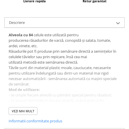
Livrare rapida
Retur garantat
Descriere
Alveola cu 84
celule este utilizată pentru
producerea răsadurilor de varză, conopidă și salata, tomate,
ardei, vinete, etc.
Răsadurile pot fi produse prin semănare directă a semințelor în
celulele tăvielor sau prin repicare, însă cea mai
utilizată metodă este semănarea directă.
Tăvile sunt din material plastic moale, cauciucate, necasante
pentru utilizare îndelungată sau dintr-un material mai rigid
necesar automatizării - semănarea automată cu mașini speciale
de semănat.
Mod de utilizare:
- se umple fiecare alveolă cu pământ special pentru răsaduri;
- se așează semințele în fiecare alveolă, având grijă să fie
acoperite cu pământ;
- așezați tăvița în locuri special amenajate, bine luminate și cu
VEZI MAI MULT
temperaturi pozitive;
Informatii conformitate produs
- se udă periodic;
- când plantele ajung la un nivel optim de plantare, se pot scoate