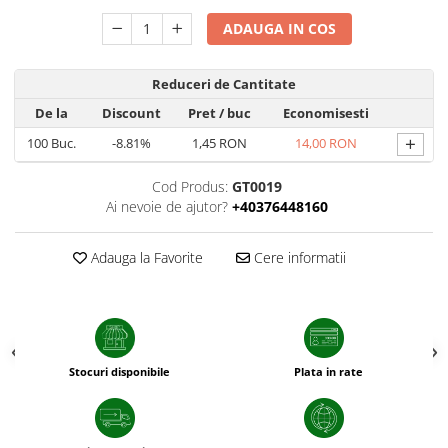
sfecla
ADAUGA IN COS
Reduceri de Cantitate
De la
Discount
Pret
/ buc
Economisesti
+
100
Buc.
-8.81%
1,45 RON
14,00 RON
Cod Produs:
GT0019
Ai nevoie de ajutor?
+40376448160
Adauga la Favorite
Cere informatii
Stocuri disponibile
Plata in rate