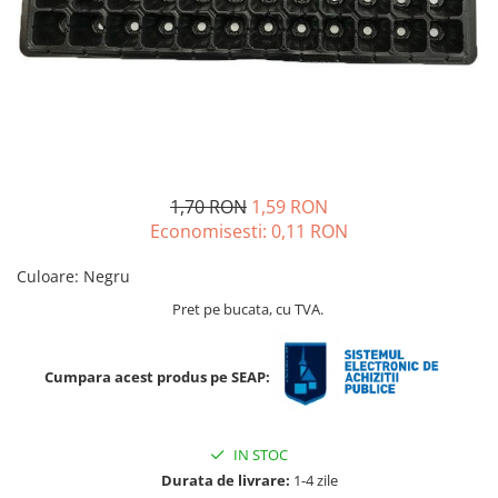
Ridichi
Salata
Spanac
Telina
Tomate
Varza
1,70 RON
1,59 RON
Economisesti:
0,11
RON
Vinete
fragute
Culoare
:
Negru
gogosar
Pret pe bucata, cu TVA.
Gulii
leustean
Cumpara acest produs pe SEAP:
Morcov
Pastarnac
IN STOC
patrunjel
Durata de livrare:
1-4 zile