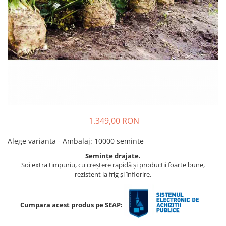
Ridichi
Salata
Spanac
Telina
Tomate
Varza
Vinete
1.349,00 RON
fragute
gogosar
Alege varianta - Ambalaj
:
10000 seminte
Gulii
Semințe drajate.
Soi extra timpuriu, cu creștere rapidă și producții foarte bune,
leustean
rezistent la frig și înflorire.
Morcov
Pastarnac
Cumpara acest produs pe SEAP:
patrunjel