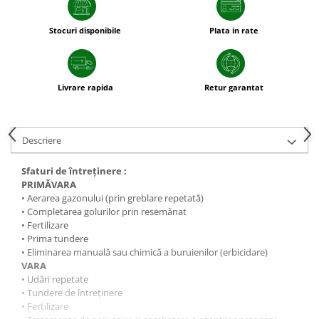
sfecla
Stocuri disponibile
Plata in rate
Livrare rapida
Retur garantat
Descriere
Sfaturi de întreţinere :
PRIMĂVARA
• Aerarea gazonului (prin greblare repetată)
• Completarea golurilor prin resemănat
• Fertilizare
• Prima tundere
• Eliminarea manuală sau chimică a buruienilor (erbicidare)
VARA
• Udări repetate
• Tundere de întreţinere
• Fertilizare