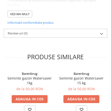
• Tratamente de prevenire și combatere a agenților patogeni
specifici
TOAMNA
• Tundere de întreţinere
VEZI MAI MULT
• Eliminarea manuală sau chimică a buruienilor (erbicidare)
Informatii conformitate produs
• Fertilizare
Review-uri
(0)
PRODUSE SIMILARE
Barenbrug
Barenbrug
Seminte gazon Watersaver
Seminte gazon Watersaver
1kg
15 kg
de la 50,00 RON
de la 50,00 RON
ADAUGA IN COS
ADAUGA IN COS