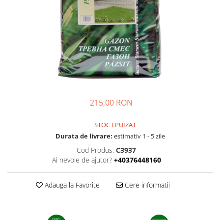
Ridichi
Salata
Spanac
Telina
Tomate
Varza
Vinete
215,00 RON
fragute
STOC EPUIZAT
gogosar
Durata de livrare:
estimativ 1 - 5 zile
Gulii
Cod Produs:
C3937
Ai nevoie de ajutor?
+40376448160
leustean
Morcov
Adauga la Favorite
Cere informatii
Pastarnac
patrunjel