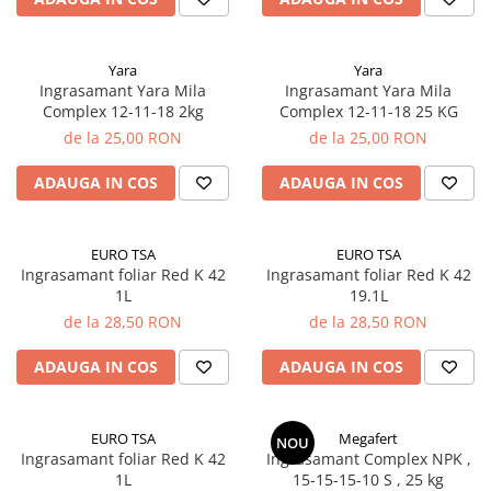
patrunjel
sfecla
Yara
Yara
Seminte plante aromatice
Ingrasamant Yara Mila
Ingrasamant Yara Mila
Seminte cereale
Complex 12-11-18 2kg
Complex 12-11-18 25 KG
de la 25,00 RON
de la 25,00 RON
Porumb
Cereale paioase
ADAUGA IN COS
ADAUGA IN COS
Floarea-Soarelui
Seminte plante furajere
EURO TSA
EURO TSA
Seminte si bulbi de flori
Ingrasamant foliar Red K 42
Ingrasamant foliar Red K 42
1L
19.1L
Seminte de gazon
de la 28,50 RON
de la 28,50 RON
Turba si Substraturi
Ingrasaminte
ADAUGA IN COS
ADAUGA IN COS
Ingrasaminte BIO
Preparate biologice
EURO TSA
Megafert
NOU
Biostimulatori
Ingrasamant foliar Red K 42
Ingrasamant Complex NPK ,
1L
15-15-15-10 S , 25 kg
Ingrasaminte pentru gazon si