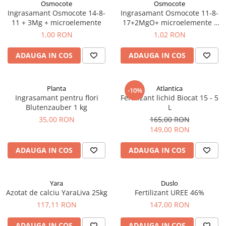
Osmocote
Osmocote
Ingrasamant Osmocote 14-8-
Ingrasamant Osmocote 11-8-
Porumb dulce
11 + 3Mg + microelemente
17+2MgO+ microelemente -
Ridichi
Osmocote
1,00 RON
1,02 RON
Salata
ADAUGA IN COS
ADAUGA IN COS
Spanac
Telina
Planta
Atlantica
-10%
Tomate
Ingrasamant pentru flori
Fertilizant lichid Biocat 15 - 5
Varza
Blutenzauber 1 kg
L
35,00 RON
165,00 RON
Vinete
149,00 RON
fragute
ADAUGA IN COS
ADAUGA IN COS
gogosar
Gulii
Yara
Duslo
leustean
Azotat de calciu YaraLiva 25kg
Fertilizant UREE 46%
Morcov
117,11 RON
147,00 RON
Pastarnac
ADAUGA IN COS
ADAUGA IN COS