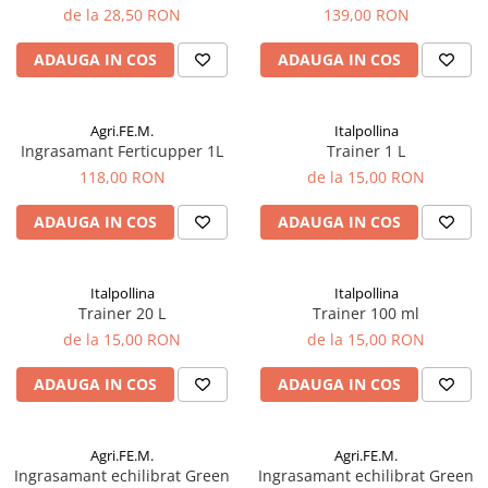
de la 28,50 RON
139,00 RON
plante ornamentale
Ingrasaminte de baza
ADAUGA IN COS
ADAUGA IN COS
Ingrasaminte lichide
Ingrasaminte solubile
Agri.FE.M.
Italpollina
Alveole, tavi si ghivece
Ingrasamant Ferticupper 1L
Trainer 1 L
118,00 RON
de la 15,00 RON
Folii si plase agricole
Materiale pentru solarii
ADAUGA IN COS
ADAUGA IN COS
Irigatii
Conducta apa
Italpollina
Italpollina
Banda de picurare
Trainer 20 L
Trainer 100 ml
Tub picurare
de la 15,00 RON
de la 15,00 RON
Accesorii pentru irigatii
ADAUGA IN COS
ADAUGA IN COS
Furtun gradina
Filtre
Agri.FE.M.
Agri.FE.M.
Fitofarmaceutice
Ingrasamant echilibrat Green
Ingrasamant echilibrat Green