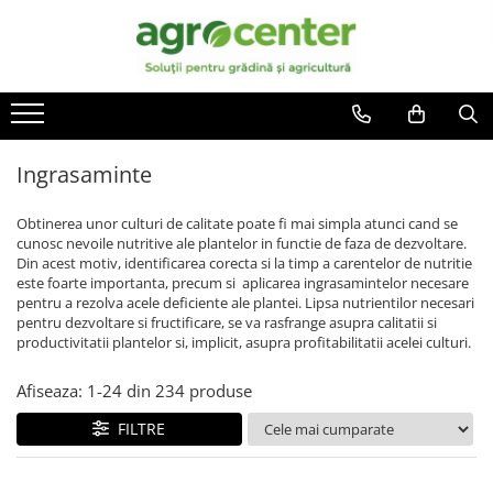
Toate Produsele
En-gross
Seminte de legume
Ingrasaminte
Ardei
Irigatii
Ingrasaminte
Plante furajere
Broccoli
Turba
Castraveti
Obtinerea unor culturi de calitate poate fi mai simpla atunci cand se
cunosc nevoile nutritive ale plantelor in functie de faza de dezvoltare.
Ceapa
Din acest motiv, identificarea corecta si la timp a carentelor de nutritie
Conopida
este foarte importanta, precum si aplicarea ingrasamintelor necesare
pentru a rezolva acele deficiente ale plantei. Lipsa nutrientilor necesari
Dovleac
pentru dezvoltare si fructificare, se va rasfrange asupra calitatii si
productivitatii plantelor si, implicit, asupra profitabilitatii acelei culturi.
Dovlecel
Fasole
Afiseaza:
1-
24
din
234
produse
Mazare
FILTRE
Pepene galben
Pepene verde