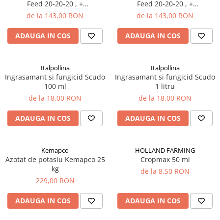
Adjuvanti
Feed 20-20-20 , +
Feed 20-20-20 , +
microelemente , 25 kg
microelemente 10kg
de la 143,00 RON
de la 143,00 RON
Erbicide
Fungicide
ADAUGA IN COS
ADAUGA IN COS
Insecticide
Tratament seminte
Italpollina
Italpollina
Ingrasamant si fungicid Scudo
Ingrasamant si fungicid Scudo
Capcane insecte
100 ml
1 litru
Dezinfectant de sol
de la 18,00 RON
de la 18,00 RON
Culturi BIO
ADAUGA IN COS
ADAUGA IN COS
Pompe de apa si hidrofoare
Unelte si masini pentru gradinarit
Atomizoare si pulverizatoare
Kemapco
HOLLAND FARMING
Azotat de potasiu Kemapco 25
Cropmax 50 ml
Drujbe
kg
de la 8,50 RON
Lubrifianti
229,00 RON
Masini de tuns iarba
ADAUGA IN COS
ADAUGA IN COS
Motocultoare