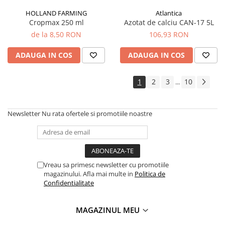
Roabe
HOLLAND FARMING
Atlantica
Unelte de mana pentru gradina
Cropmax 250 ml
Azotat de calciu CAN-17 5L
de la 8,50 RON
106,93 RON
Hrana pentru animale
Antiparazitare
ADAUGA IN COS
ADAUGA IN COS
Hrana pentru caini
1
2
3
10
...
Hrana pentru iepuri
Hrana pentru pasari
Hrana pentru pisici
Newsletter
Nu rata ofertele si promotiile noastre
Hrana pentru porci
Suplimente
Hrana pt gaini si pui
Vreau sa primesc newsletter cu promotiile
magazinului. Afla mai multe in
Politica de
Sobe si seminee
Confidentialitate
Bricolaj
Electrice
MAGAZINUL MEU
Instalatii apa