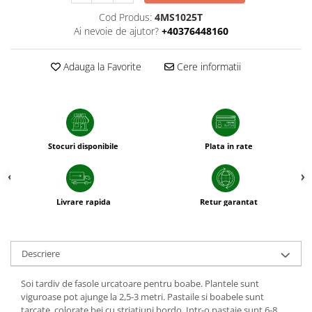
sfecla
Cod Produs:
4MS1025T
Ai nevoie de ajutor?
+40376448160
Adauga la Favorite
Cere informatii
Stocuri disponibile
Plata in rate
Livrare rapida
Retur garantat
Descriere
Soi tardiv de fasole urcatoare pentru boabe. Plantele sunt
viguroase pot ajunge la 2,5-3 metri. Pastaile si boabele sunt
tarcate, colorate bej cu striatiuni bordo. Intr-o pastaie sunt 6-8