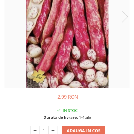
Ridichi
Salata
Spanac
Telina
Tomate
Varza
Vinete
fragute
gogosar
Gulii
2,99 RON
leustean
Morcov
IN STOC
Durata de livrare:
1-4 zile
Pastarnac
patrunjel
ADAUGA IN COS