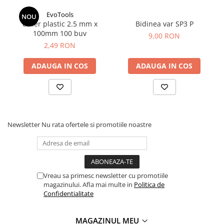
Adjuvanti
EvoTools
NOU
Erbicide
colier plastic 2.5 mm x
Bidinea var SP3 P
100mm 100 buv
Fungicide
9,00 RON
2,49 RON
Insecticide
Tratament seminte
ADAUGA IN COS
ADAUGA IN COS
Capcane insecte
Dezinfectant de sol
Culturi BIO
Newsletter
Nu rata ofertele si promotiile noastre
Pompe de apa si hidrofoare
Unelte si masini pentru gradinarit
Atomizoare si pulverizatoare
Drujbe
Vreau sa primesc newsletter cu promotiile
Lubrifianti
magazinului. Afla mai multe in
Politica de
Confidentialitate
Masini de tuns iarba
Motocultoare
MAGAZINUL MEU