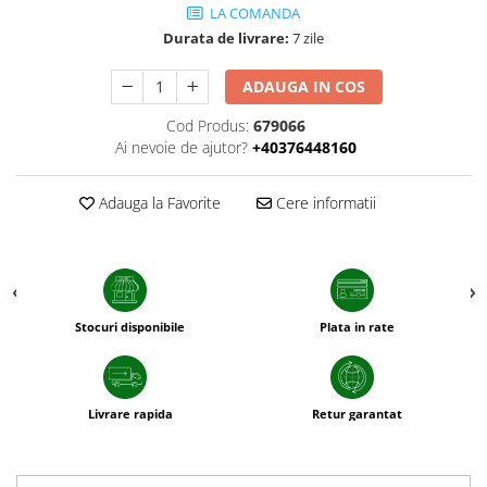
LA COMANDA
patrunjel
Durata de livrare:
7 zile
sfecla
Seminte plante aromatice
ADAUGA IN COS
Seminte cereale
Cod Produs:
679066
Porumb
Ai nevoie de ajutor?
+40376448160
Cereale paioase
Adauga la Favorite
Cere informatii
Floarea-Soarelui
Seminte plante furajere
Seminte si bulbi de flori
Seminte de gazon
Turba si Substraturi
Stocuri disponibile
Plata in rate
Ingrasaminte
Ingrasaminte BIO
Preparate biologice
Livrare rapida
Retur garantat
Biostimulatori
Ingrasaminte pentru gazon si