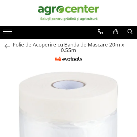
Toate Produsele
En-gross
Seminte de legume
Ingrasaminte
Ardei
Irigatii
Folie de Acoperire cu Banda de Mascare 20m x
Plante furajere
0.55m
Broccoli
Turba
Castraveti
Ceapa
Conopida
Dovleac
Dovlecel
Fasole
Mazare
Pepene galben
Pepene verde