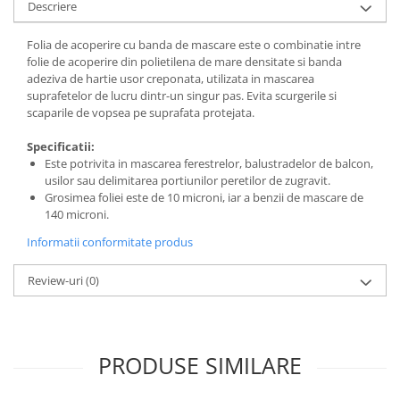
Descriere
plante ornamentale
Ingrasaminte de baza
Folia de acoperire cu banda de mascare este o combinatie intre
folie de acoperire din polietilena de mare densitate si banda
Ingrasaminte lichide
adeziva de hartie usor creponata, utilizata in mascarea
suprafetelor de lucru dintr-un singur pas. Evita scurgerile si
Ingrasaminte solubile
scaparile de vopsea pe suprafata protejata.
Alveole, tavi si ghivece
Specificatii:
Folii si plase agricole
Este potrivita in mascarea ferestrelor, balustradelor de balcon,
Materiale pentru solarii
usilor sau delimitarea portiunilor peretilor de zugravit.
Irigatii
Grosimea foliei este de 10 microni, iar a benzii de mascare de
140 microni.
Conducta apa
Informatii conformitate produs
Banda de picurare
Tub picurare
Review-uri
(0)
Accesorii pentru irigatii
Furtun gradina
Filtre
PRODUSE SIMILARE
Fitofarmaceutice