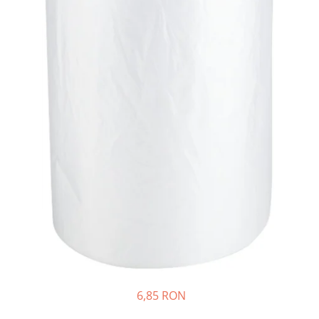
Porumb dulce
Ridichi
Salata
Spanac
Telina
Tomate
Varza
Vinete
fragute
gogosar
Gulii
leustean
Morcov
6,85 RON
Pastarnac