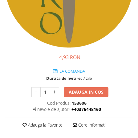
Ridichi
Salata
Spanac
Telina
Tomate
Varza
4,93 RON
Vinete
LA COMANDA
fragute
Durata de livrare:
7 zile
gogosar
ADAUGA IN COS
Gulii
leustean
Cod Produs:
153606
Ai nevoie de ajutor?
+40376448160
Morcov
Pastarnac
Adauga la Favorite
Cere informatii
patrunjel