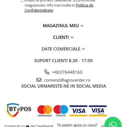
Vreau sa primesc newsletter cu promotiile
magazinului. Afla mai multe in
Politica de
Confidentialitate
MAGAZINUL MEU
CLIENTI
DATE COMERCIALE
SUPORT CLIENTI
8.30 - 17.00
+40376448160
comenzi@agrocenter.ro
SOCIAL
URMARESTE-NE IN SOCIAL MEDIA
Te putem ajuta cu ceva?
Construit cu ❤️ de Creative Marketing | Toate drepturile rezervate -