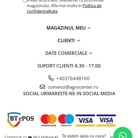
Vreau sa primesc newsletter cu promotiile
magazinului. Afla mai multe in
Politica de
Confidentialitate
MAGAZINUL MEU
CLIENTI
DATE COMERCIALE
SUPORT CLIENTI
8.30 - 17.00
+40376448160
comenzi@agrocenter.ro
SOCIAL
URMARESTE-NE IN SOCIAL MEDIA
Te putem ajuta cu ceva?
Construit cu ❤️ de Creative Marketing | Toate drepturile rezervate -