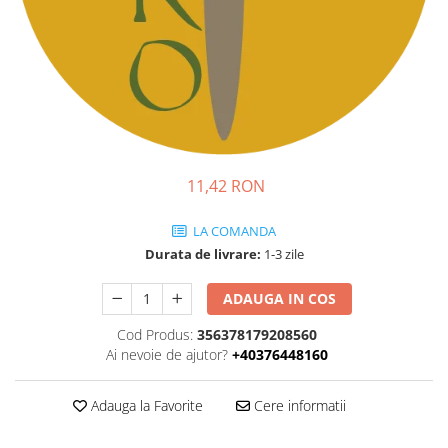
Ridichi
Salata
Spanac
Telina
Tomate
Varza
11,42 RON
Vinete
LA COMANDA
fragute
Durata de livrare:
1-3 zile
gogosar
ADAUGA IN COS
Gulii
leustean
Cod Produs:
356378179208560
Ai nevoie de ajutor?
+40376448160
Morcov
Pastarnac
Adauga la Favorite
Cere informatii
patrunjel