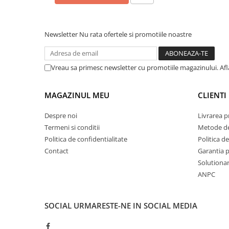
plante ornamentale
Ingrasaminte de baza
Newsletter
Nu rata ofertele si promotiile noastre
Ingrasaminte lichide
Ingrasaminte solubile
Vreau sa primesc newsletter cu promotiile magazinului. Af
Alveole, tavi si ghivece
Folii si plase agricole
MAGAZINUL MEU
CLIENTI
Materiale pentru solarii
Irigatii
Despre noi
Livrarea 
Conducta apa
Termeni si conditii
Metode de
Politica de confidentialitate
Politica de
Banda de picurare
Contact
Garantia 
Tub picurare
Solutionare
Accesorii pentru irigatii
ANPC
Furtun gradina
Filtre
SOCIAL
URMARESTE-NE IN SOCIAL MEDIA
Fitofarmaceutice