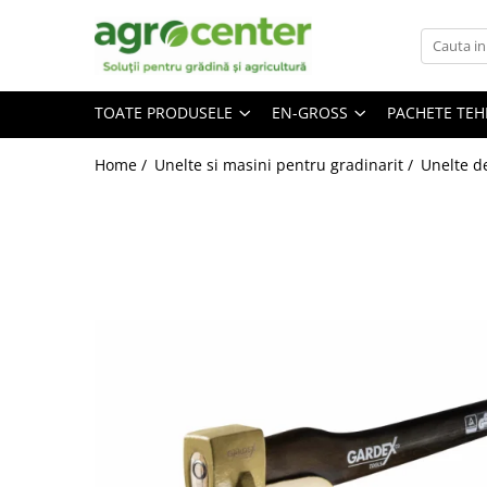
Toate Produsele
En-gross
TOATE PRODUSELE
EN-GROSS
PACHETE TE
Seminte de legume
Ingrasaminte
Ardei
Irigatii
Home /
Unelte si masini pentru gradinarit /
Unelte d
Plante furajere
Broccoli
Turba
Castraveti
Ceapa
Conopida
Dovleac
Dovlecel
Fasole
Mazare
Pepene galben
Pepene verde