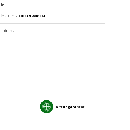
ile
de ajutor?
+40376448160
informatii
Retur garantat