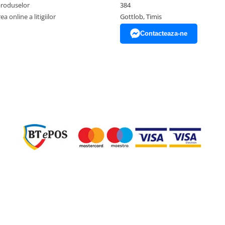
produselor
384
a online a litigiilor
Gottlob, Timis
Contacteaza-ne