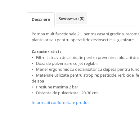
patrunjel
sfecla
Review-uri
(0)
Descriere
Seminte plante aromatice
Seminte cereale
Pompa multifunctionala 2 L pentru casa si gradina, recom
Porumb
plantelor sau pentru operatii de dezinsectie si igienizare.
Cereale paioase
Caracteristici :
• Filtru la teava de aspiratie pentru prevenirea blocarii duz
Floarea-Soarelui
• Duza de pulverizare cu jet reglabil;
Seminte plante furajere
• Maner ergonomic cu declansator cu clapeta pentru func
• Materiale utilizate pentru stropire: pesticide, ierbicide, fe
Seminte si bulbi de flori
de apa
Seminte de gazon
• Presiune maxima 2 bar
Turba si Substraturi
• Distanta de pulverizare : 20-30 cm
Ingrasaminte
Informatii conformitate produs
Ingrasaminte BIO
Preparate biologice
Biostimulatori
Ingrasaminte pentru gazon si