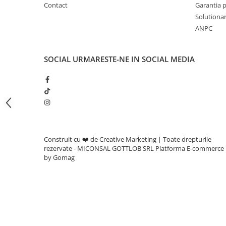
Adjuvanti
Contact
Garantia 
Solutionare
Erbicide
ANPC
Fungicide
Insecticide
SOCIAL
URMARESTE-NE IN SOCIAL MEDIA
Tratament seminte
Capcane insecte
Dezinfectant de sol
Culturi BIO
Pompe de apa si hidrofoare
Unelte si masini pentru gradinarit
Construit cu ❤️ de Creative Marketing | Toate drepturile
rezervate - MICONSAL GOTTLOB SRL
Platforma E-commerce
Atomizoare si pulverizatoare
by Gomag
Drujbe
Lubrifianti
Masini de tuns iarba
Motocultoare