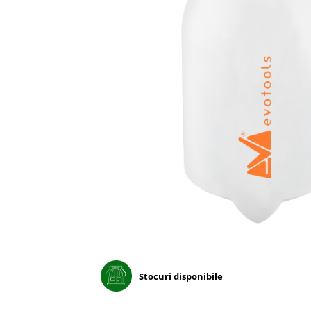
Porumb dulce
Ridichi
Salata
Spanac
Telina
Tomate
Varza
Vinete
fragute
gogosar
Gulii
leustean
Stocuri disponibile
Morcov
Pastarnac