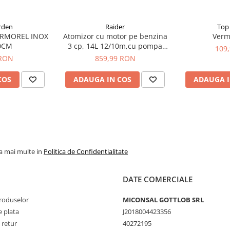
rden
Raider
Top
VERMOREL INOX
Atomizor cu motor pe benzina
Verm
0CM
3 cp, 14L 12/10m,cu pompa
109
booster RDKMD02
 RON
859,99 RON
COS
ADAUGA IN COS
ADAUGA I
la mai multe in
Politica de Confidentialitate
DATE COMERCIALE
produselor
MICONSAL GOTTLOB SRL
 plata
J2018004423356
 retur
40272195