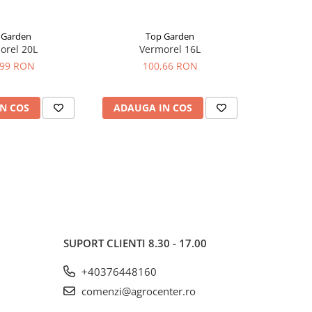
 Garden
Top Garden
orel 20L
Vermorel 16L
Pompa de
,99 RON
100,66 RON
de 
N COS
ADAUGA IN COS
ADAUG
SUPORT CLIENTI
8.30 - 17.00
+40376448160
comenzi@agrocenter.ro