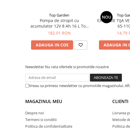
plante ornamentale
Ingrasaminte de baza
Top Garden
Top Ga
NOU
Pompa de stropit cu
EXTENSIE TIJA 
Ingrasaminte lichide
acumulator 12V 8 Ah 16 L Top
65-11
Ingrasaminte solubile
Garden
182,01 RON
14,79
Alveole, tavi si ghivece
ADAUGA IN COS
ADAUGA IN 
Folii si plase agricole
Materiale pentru solarii
Irigatii
Newsletter
Nu rata ofertele si promotiile noastre
Conducta apa
Banda de picurare
Vreau sa primesc newsletter cu promotiile magazinului. Af
Tub picurare
Accesorii pentru irigatii
MAGAZINUL MEU
CLIENTI
Furtun gradina
Despre noi
Livrarea 
Filtre
Termeni si conditii
Metode de
Fitofarmaceutice
Politica de confidentialitate
Politica de