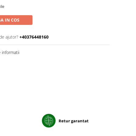
ile
A IN COS
de ajutor?
+40376448160
informatii
Retur garantat