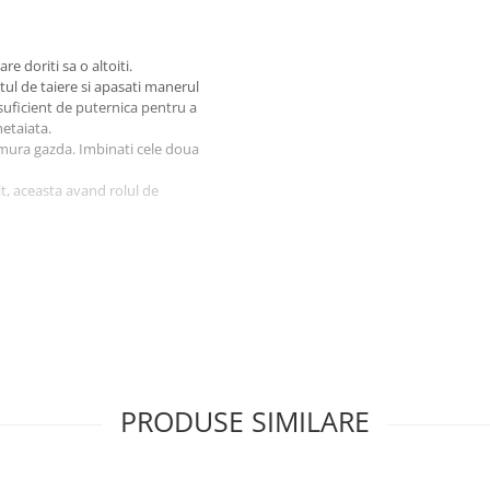
e doriti sa o altoiti.
tul de taiere si apasati manerul
 suficient de puternica pentru a
netaiata.
mura gazda. Imbinati cele doua
t, aceasta avand rolul de
PRODUSE SIMILARE
!