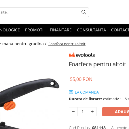
HNOLOGICE
PROMOȚII
FINANTARE
CONSULTANTA
CONTAC
e mana pentru gradina /
Foarfeca pentru altoit
Foarfeca pentru altoit
55,00 RON
LA COMANDA
Durata de livrare:
estimativ 1 - 5 z
ADAUG
Cod Produs:
681118
Ai nevoie 