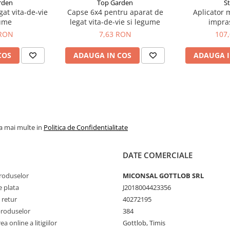
rden
Top Garden
S
at vita-de-vie
Capse 6x4 pentru aparat de
Aplicator 
gume
legat vita-de-vie si legume
impras
 RON
7,63 RON
107
COS
ADAUGA IN COS
ADAUGA I
la mai multe in
Politica de Confidentialitate
DATE COMERCIALE
produselor
MICONSAL GOTTLOB SRL
 plata
J2018004423356
 retur
40272195
produselor
384
a online a litigiilor
Gottlob, Timis