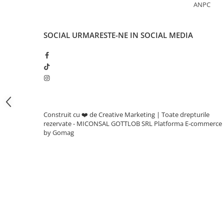
Adjuvanti
ANPC
Erbicide
Fungicide
SOCIAL
URMARESTE-NE IN SOCIAL MEDIA
Insecticide
Tratament seminte
Capcane insecte
Dezinfectant de sol
Culturi BIO
Construit cu ❤️ de Creative Marketing | Toate drepturile
rezervate - MICONSAL GOTTLOB SRL
Platforma E-commerce
Pompe de apa si hidrofoare
by Gomag
Unelte si masini pentru gradinarit
Atomizoare si pulverizatoare
Drujbe
Lubrifianti
Masini de tuns iarba
Motocultoare