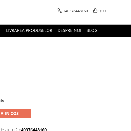
+40376448160
0,00
T
LIVRAREA PRODUSELOR
DESPRE NOI
BLOG
ile
A IN COS
de ajutor?
+40376448160