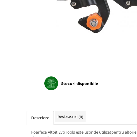
Porumb dulce
Ridichi
Salata
Spanac
Telina
Tomate
Varza
Vinete
Stocuri disponibile
fragute
gogosar
Gulii
leustean
Review-uri
(0)
Descriere
Morcov
Pastarnac
Foarfeca Altoit EvoTools este usor de utilizatpentru altoirea 