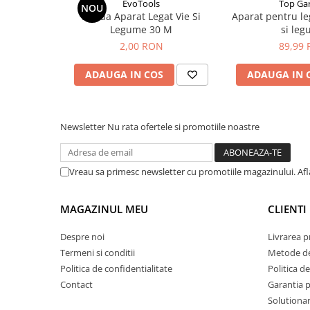
EvoTools
Top Ga
NOU
plante ornamentale
Banda Aparat Legat Vie Si
Aparat pentru leg
Legume 30 M
si le
Ingrasaminte de baza
2,00 RON
89,99
Ingrasaminte lichide
Ingrasaminte solubile
ADAUGA IN COS
ADAUGA IN 
Alveole, tavi si ghivece
Folii si plase agricole
Newsletter
Nu rata ofertele si promotiile noastre
Materiale pentru solarii
Irigatii
Conducta apa
Vreau sa primesc newsletter cu promotiile magazinului. Af
Banda de picurare
MAGAZINUL MEU
CLIENTI
Tub picurare
Accesorii pentru irigatii
Despre noi
Livrarea 
Termeni si conditii
Metode de
Furtun gradina
Politica de confidentialitate
Politica de
Filtre
Contact
Garantia 
Fitofarmaceutice
Solutionare