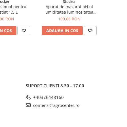
tocker
Stocker
manual pentru
Aparat de masurat pH-ul
Aparat 
tiat 1.5 L
umiditatea luminozitatea
Garde
Stocker
,00 RON
100,66 RON
N COS
ADAUGA IN COS
ADAUG
SUPORT CLIENTI
8.30 - 17.00
+40376448160
comenzi@agrocenter.ro