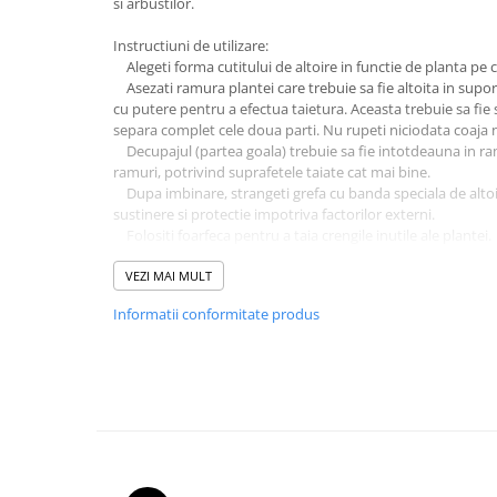
si arbustilor.
patrunjel
Instructiuni de utilizare:
sfecla
Alegeti forma cutitului de altoire in functie de planta pe car
Seminte plante aromatice
Asezati ramura plantei care trebuie sa fie altoita in supor
cu putere pentru a efectua taietura. Aceasta trebuie sa fie
Seminte cereale
separa complet cele doua parti. Nu rupeti niciodata coaja 
Porumb
Decupajul (partea goala) trebuie sa fie intotdeauna in ra
ramuri, potrivind suprafetele taiate cat mai bine.
Cereale paioase
Dupa imbinare, strangeti grefa cu banda speciala de altoi
Floarea-Soarelui
sustinere si protectie impotriva factorilor externi.
Folositi foarfeca pentru a taia crengile inutile ale plantei.
Seminte plante furajere
Seminte si bulbi de flori
Pachetul contine:
VEZI MAI MULT
- 3 cutite reversibile in forma de U, V si Omega.
Seminte de gazon
Informatii conformitate produs
- 1 rzerva baza de altoire.
Turba si Substraturi
- 1 banda pentru altoit ( aprox. 100m).
Ingrasaminte
Ingrasaminte BIO
Atentie!
Preparate biologice
Nu utilizati foarfeca pe lemn de esenta tare uscat sau vechi
Biostimulatori
Ingrasaminte pentru gazon si