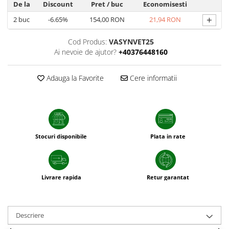
De la
Discount
Pret
/ buc
Economisesti
patrunjel
+
2
buc
-6.65%
154,00 RON
21,94 RON
sfecla
Seminte plante aromatice
Cod Produs:
VASYNVET25
Seminte cereale
Ai nevoie de ajutor?
+40376448160
Porumb
Adauga la Favorite
Cere informatii
Cereale paioase
Floarea-Soarelui
Seminte plante furajere
Seminte si bulbi de flori
Stocuri disponibile
Plata in rate
Seminte de gazon
Turba si Substraturi
Ingrasaminte
Livrare rapida
Retur garantat
Ingrasaminte BIO
Preparate biologice
Biostimulatori
Descriere
Ingrasaminte pentru gazon si