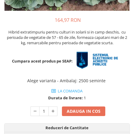
Porumb dulce
Ridichi
164,97 RON
Salata
Hibrid extratimpuriu pentru culturi in solarii si in camp deschis, cu
Spanac
perioada de vegetatie de 57 - 65 de zile, formeaza capatani mari de 2
kg, remarcabile pentru perioada de vegetatie scurta.
Telina
Tomate
Cumpara acest produs pe SEAP:
Varza
Vinete
Alege varianta - Ambalaj
:
2500 seminte
fragute
LA COMANDA
gogosar
Durata de livrare:
1
Gulii
leustean
ADAUGA IN COS
Morcov
Reduceri de Cantitate
Pastarnac