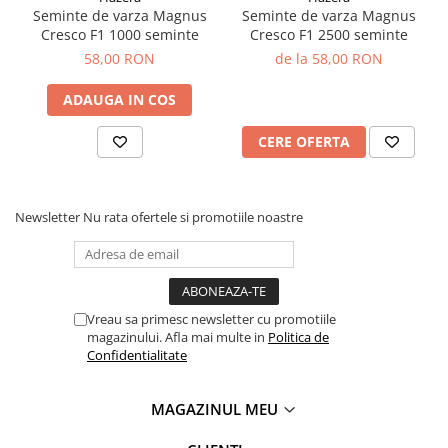
Roabe
Seminte de varza Magnus
Seminte de varza Magnus
Cresco F1 1000 seminte
Cresco F1 2500 seminte
Unelte de mana pentru gradina
58,00 RON
de la 58,00 RON
Hrana pentru animale
ADAUGA IN COS
Antiparazitare
Hrana pentru caini
CERE OFERTA
Hrana pentru iepuri
Hrana pentru pasari
Newsletter
Nu rata ofertele si promotiile noastre
Hrana pentru pisici
Hrana pentru porci
Suplimente
Vreau sa primesc newsletter cu promotiile
Hrana pt gaini si pui
magazinului. Afla mai multe in
Politica de
Sobe si seminee
Confidentialitate
Bricolaj
Electrice
MAGAZINUL MEU
Instalatii apa