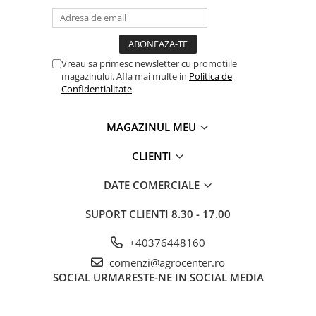
Adjuvanti
Erbicide
Fungicide
Vreau sa primesc newsletter cu promotiile
Insecticide
magazinului. Afla mai multe in
Politica de
Confidentialitate
Tratament seminte
Capcane insecte
MAGAZINUL MEU
Dezinfectant de sol
CLIENTI
Culturi BIO
Pompe de apa si hidrofoare
DATE COMERCIALE
Unelte si masini pentru gradinarit
Atomizoare si pulverizatoare
SUPORT CLIENTI
8.30 - 17.00
Drujbe
+40376448160
Lubrifianti
comenzi@agrocenter.ro
SOCIAL
URMARESTE-NE IN SOCIAL MEDIA
Masini de tuns iarba
Motocultoare