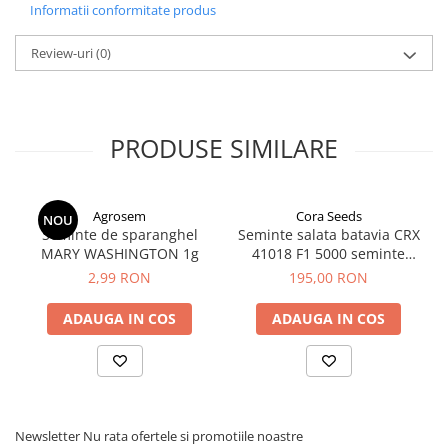
Informatii conformitate produs
plante ornamentale
Ingrasaminte de baza
Review-uri
(0)
Ingrasaminte lichide
Ingrasaminte solubile
Alveole, tavi si ghivece
PRODUSE SIMILARE
Folii si plase agricole
Materiale pentru solarii
Agrosem
Cora Seeds
Irigatii
NOU
Seminte de sparanghel
Seminte salata batavia CRX
Conducta apa
MARY WASHINGTON 1g
41018 F1 5000 seminte
drajata
Banda de picurare
2,99 RON
195,00 RON
Tub picurare
ADAUGA IN COS
ADAUGA IN COS
Accesorii pentru irigatii
Furtun gradina
Filtre
Fitofarmaceutice
Newsletter
Nu rata ofertele si promotiile noastre