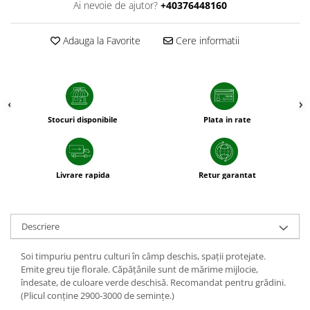
Ai nevoie de ajutor?
+40376448160
patrunjel
sfecla
Adauga la Favorite
Cere informatii
Seminte plante aromatice
Seminte cereale
Porumb
Cereale paioase
Stocuri disponibile
Plata in rate
Floarea-Soarelui
Seminte plante furajere
Seminte si bulbi de flori
Livrare rapida
Retur garantat
Seminte de gazon
Turba si Substraturi
Ingrasaminte
Descriere
Ingrasaminte BIO
Soi timpuriu pentru culturi în câmp deschis, spaţii protejate.
Preparate biologice
Emite greu tije florale. Căpăţânile sunt de mărime mijlocie,
îndesate, de culoare verde deschisă. Recomandat pentru grădini.
Biostimulatori
(Plicul conţine 2900-3000 de seminţe.)
Ingrasaminte pentru gazon si