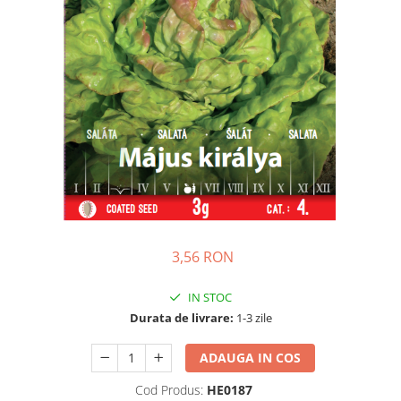
Porumb dulce
Ridichi
Salata
Spanac
Telina
Tomate
Varza
Vinete
fragute
3,56 RON
gogosar
IN STOC
Gulii
Durata de livrare:
1-3 zile
leustean
Morcov
ADAUGA IN COS
Pastarnac
Cod Produs:
HE0187