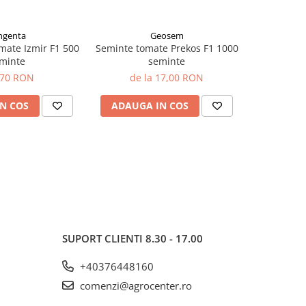
ngenta
Geosem
mate Izmir F1 500
Seminte tomate Prekos F1 1000
Seminte t
minte
seminte
,70 RON
de la 17,00 RON
de 
N COS
ADAUGA IN COS
ADAUG
SUPORT CLIENTI
8.30 - 17.00
+40376448160
comenzi@agrocenter.ro