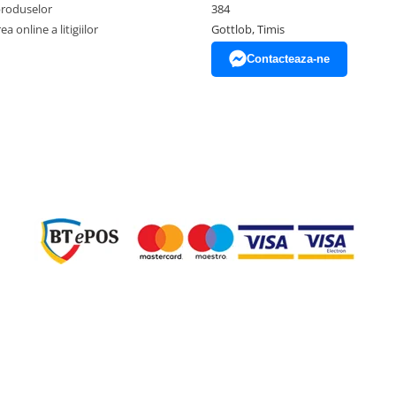
produselor
384
a online a litigiilor
Gottlob, Timis
Contacteaza-ne