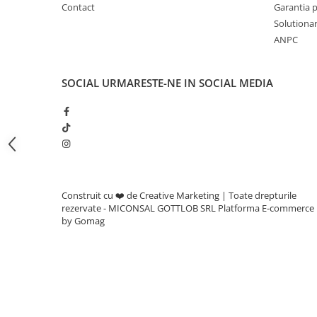
Adjuvanti
Contact
Garantia 
Solutionare
Erbicide
ANPC
Fungicide
Insecticide
SOCIAL
URMARESTE-NE IN SOCIAL MEDIA
Tratament seminte
Capcane insecte
Dezinfectant de sol
Culturi BIO
Pompe de apa si hidrofoare
Unelte si masini pentru gradinarit
Construit cu ❤️ de Creative Marketing | Toate drepturile
rezervate - MICONSAL GOTTLOB SRL
Platforma E-commerce
Atomizoare si pulverizatoare
by Gomag
Drujbe
Lubrifianti
Masini de tuns iarba
Motocultoare