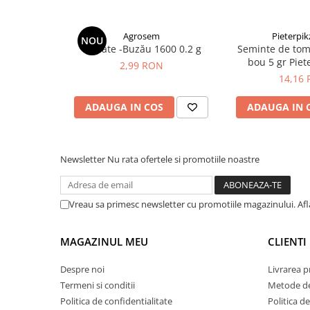
plante ornamentale
Ingrasaminte de baza
Agrosem
Pieterpi
NOU
Tomate -Buzău 1600 0.2 g
Seminte de tom
Ingrasaminte lichide
bou 5 gr Pie
2,99 RON
Ingrasaminte solubile
14,16
Alveole, tavi si ghivece
ADAUGA IN COS
ADAUGA IN 
Folii si plase agricole
Materiale pentru solarii
Irigatii
Newsletter
Nu rata ofertele si promotiile noastre
Conducta apa
Banda de picurare
Vreau sa primesc newsletter cu promotiile magazinului. Af
Tub picurare
Accesorii pentru irigatii
MAGAZINUL MEU
CLIENTI
Furtun gradina
Despre noi
Livrarea 
Filtre
Termeni si conditii
Metode de
Fitofarmaceutice
Politica de confidentialitate
Politica de