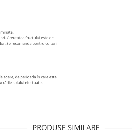
rminată.
mari. Greutatea fructului este de
elor. Se recomanda pentru culturi
la soare, de perioada în care este
lucrările solului efectuate,
PRODUSE SIMILARE