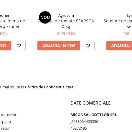
kzonen
Agrosem
Sy
NOU
ate inima de
Seminte de tomate PEARSON
Seminte de to
terpikzonen
0.3g
se
 RON
2,99 RON
260
COS
ADAUGA IN COS
ADAUGA I
la mai multe in
Politica de Confidentialitate
DATE COMERCIALE
produselor
MICONSAL GOTTLOB SRL
 plata
J2018004423356
 retur
40272195