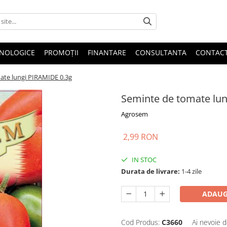
HNOLOGICE
PROMOȚII
FINANTARE
CONSULTANTA
CONTAC
ate lungi PIRAMIDE 0.3g
Seminte de tomate lun
Agrosem
2,99 RON
IN STOC
Durata de livrare:
1-4 zile
ADAUG
Cod Produs:
C3660
Ai nevoie d