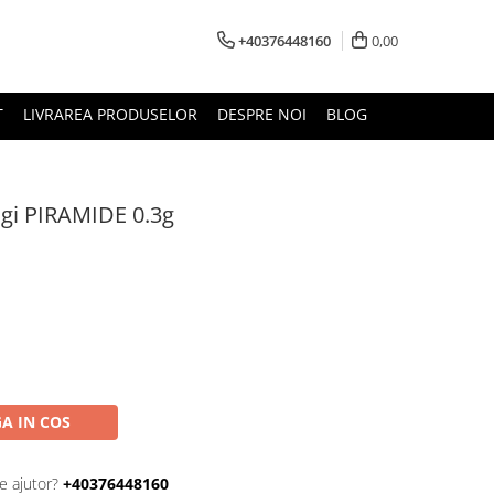
+40376448160
0,00
T
LIVRAREA PRODUSELOR
DESPRE NOI
BLOG
gi PIRAMIDE 0.3g
A IN COS
e ajutor?
+40376448160