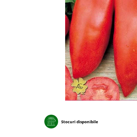
Porumb dulce
Ridichi
Salata
Spanac
Telina
Tomate
Varza
Vinete
fragute
gogosar
Gulii
leustean
Stocuri disponibile
Morcov
Pastarnac