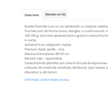
patrunjel
sfecla
Review-uri
(0)
Descriere
Seminte plante aromatice
Seminte cereale
Roșiile Piramide sunt un soi semitardiv cu creștere nedete
Porumb
Fructele sunt de forma conica, alungite, cu varful ascutit, 
160-180 g. Soiul este apreciat pentru gustul si aroma fruct
Cereale paioase
in camp.
Semănat în loc adăpostit: martie.
Floarea-Soarelui
Plantare răsad: aprilie – mai.
Seminte plante furajere
Distanța între plante: 80×30 cm.
Recoltă: iulie – septembrie.
Seminte si bulbi de flori
Caracteristicile plantelor pot varia în funcție de expunerea 
Seminte de gazon
cultivată, de nivelul de umiditate, fertilizanți, tipul solului, 
Turba si Substraturi
dăunători și alți factori.
Ingrasaminte
Informatii conformitate produs
Ingrasaminte BIO
Preparate biologice
Biostimulatori
Ingrasaminte pentru gazon si