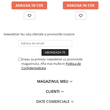
Roabe
ADAUGA IN COS
ADAUGA IN COS
Unelte de mana pentru gradina
Hrana pentru animale
Antiparazitare
Hrana pentru caini
Newsletter
Nu rata ofertele si promotiile noastre
Hrana pentru iepuri
Hrana pentru pasari
Hrana pentru pisici
Vreau sa primesc newsletter cu promotiile
Hrana pentru porci
magazinului. Afla mai multe in
Politica de
Confidentialitate
Suplimente
Hrana pt gaini si pui
MAGAZINUL MEU
Sobe si seminee
CLIENTI
Bricolaj
Electrice
DATE COMERCIALE
Instalatii apa