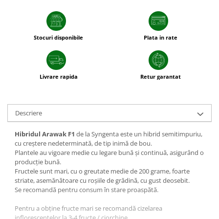
plante ornamentale
Ingrasaminte de baza
Ingrasaminte lichide
Stocuri disponibile
Plata in rate
Ingrasaminte solubile
Alveole, tavi si ghivece
Livrare rapida
Retur garantat
Folii si plase agricole
Materiale pentru solarii
Irigatii
Descriere
Conducta apa
Banda de picurare
Hibridul Arawak F1
de la Syngenta este un hibrid semitimpuriu,
cu creştere nedeterminată, de tip inimă de bou.
Tub picurare
Plantele au vigoare medie cu legare bună şi continuă, asigurând o
producție bună.
Accesorii pentru irigatii
Fructele sunt mari, cu o greutate medie de 200 grame, foarte
Furtun gradina
striate, asemănătoare cu roşiile de grădină, cu gust deosebit.
Se recomandă pentru consum în stare proaspătă.
Filtre
Pentru a obține fructe mari se recomandă cizelarea
Fitofarmaceutice
inflorescenţelor la 3-4 fructe / ciorchine.