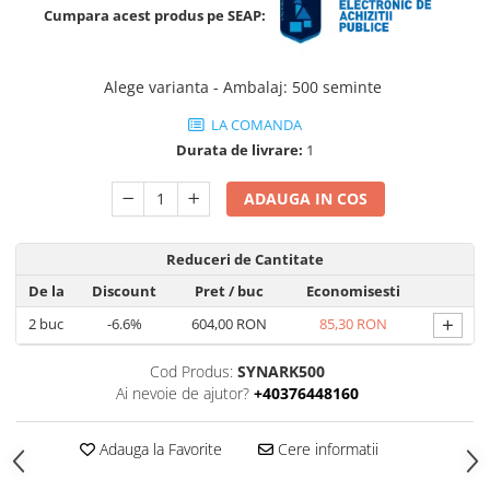
patrunjel
Cumpara acest produs pe SEAP:
sfecla
Seminte plante aromatice
Alege varianta - Ambalaj
:
500 seminte
Seminte cereale
LA COMANDA
Porumb
Durata de livrare:
1
Cereale paioase
ADAUGA IN COS
Floarea-Soarelui
Seminte plante furajere
Reduceri de Cantitate
Seminte si bulbi de flori
De la
Discount
Pret
/ buc
Economisesti
Seminte de gazon
+
2
buc
-6.6%
604,00 RON
85,30 RON
Turba si Substraturi
Ingrasaminte
Cod Produs:
SYNARK500
Ingrasaminte BIO
Ai nevoie de ajutor?
+40376448160
Preparate biologice
Adauga la Favorite
Cere informatii
Biostimulatori
Ingrasaminte pentru gazon si