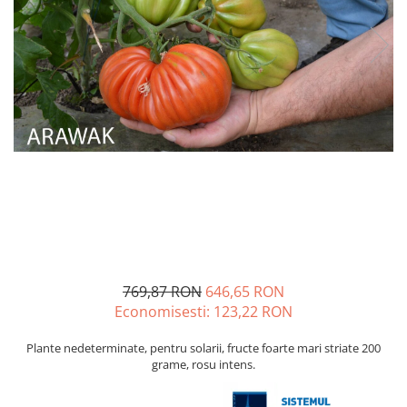
Porumb dulce
Ridichi
Salata
Spanac
Telina
Tomate
Varza
Vinete
fragute
gogosar
769,87 RON
646,65 RON
Gulii
Economisesti:
123,22
RON
leustean
Plante nedeterminate, pentru solarii, fructe foarte mari striate 200
Morcov
grame, rosu intens.
Pastarnac