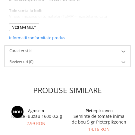
Adjuvanti
Toleranta la boli:
Erbicide
Virusul mozaicului tomatelor (ToMV) - rezisteta ridicata
Fungicide
Uscarea vasculara (V, Va, Vd) - rezistenta ridicata
VEZI MAI MULT
Insecticide
Informatii conformitate produs
Tratament seminte
Capcane insecte
Caracteristici
Dezinfectant de sol
Review-uri
(0)
Culturi BIO
Pompe de apa si hidrofoare
Unelte si masini pentru gradinarit
PRODUSE SIMILARE
Atomizoare si pulverizatoare
Drujbe
Lubrifianti
Agrosem
Pieterpikzonen
NOU
Tomate -Buzău 1600 0.2 g
Seminte de tomate inima
Masini de tuns iarba
de bou 5 gr Pieterpikzonen
2,99 RON
Motocultoare
14,16 RON