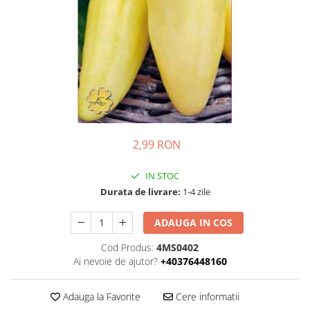
Ridichi
Salata
Spanac
Telina
Tomate
Varza
Vinete
2,99 RON
fragute
IN STOC
gogosar
Durata de livrare:
1-4 zile
Gulii
ADAUGA IN COS
leustean
Cod Produs:
4MS0402
Morcov
Ai nevoie de ajutor?
+40376448160
Pastarnac
patrunjel
Adauga la Favorite
Cere informatii