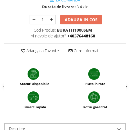
sfecla
Durata de livrare:
3-4 zile
ADAUGA IN COS
Cod Produs:
BURATTI1000SEM
Ai nevoie de ajutor?
+40376448160
Adauga la Favorite
Cere informatii
Stocuri disponibile
Plata in rate
Livrare rapida
Retur garantat
Descriere