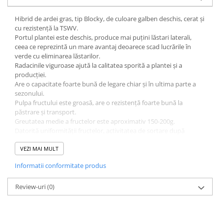
Hibrid de ardei gras, tip Blocky, de culoare galben deschis, cerat și
cu rezistență la TSWV.
Portul plantei este deschis, produce mai puțini lăstari laterali,
ceea ce reprezintă un mare avantaj deoarece scad lucrările în
verde cu eliminarea lăstarilor.
Radacinile viguroase ajută la calitatea sporită a plantei și a
producției.
Are o capacitate foarte bună de legare chiar și în ultima parte a
sezonului.
Pulpa fructului este groasă, are o rezistență foarte bună la
păstrare și transport.
Greutatea medie a fructelor este aproximativ 150-200g.
Datorită uniformității fructelor, activitatea de sortare după
recoltare se reduce foarte mult.
Rezistență ridicată la:
VEZI MAI MULT
Tm:0-2 - virusul mozaicului tutunului la ardei
Informatii conformitate produs
Rezistență intermediară la:
TSWV - virusul petelor de bronz
Review-uri
(0)