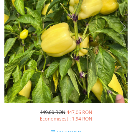
Ridichi
Salata
Spanac
Telina
Tomate
Varza
Vinete
fragute
gogosar
Gulii
leustean
Morcov
449,00 RON
447,06 RON
Pastarnac
Economisesti:
1,94
RON
patrunjel
LA COMANDA