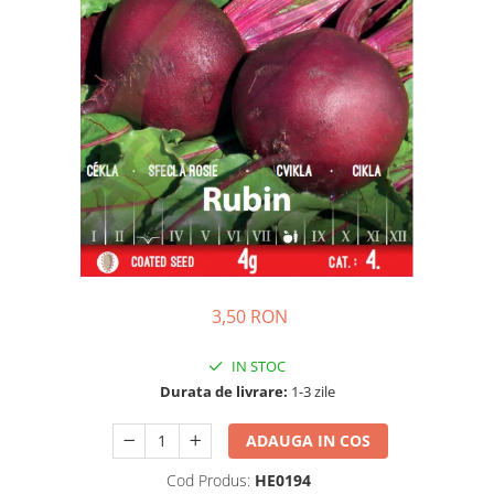
Ridichi
Salata
Spanac
Telina
Tomate
Varza
Vinete
fragute
gogosar
3,50 RON
Gulii
leustean
IN STOC
Durata de livrare:
1-3 zile
Morcov
Pastarnac
ADAUGA IN COS
patrunjel
Cod Produs:
HE0194