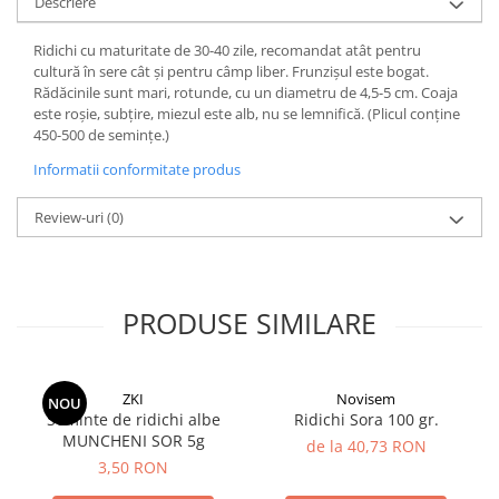
Descriere
plante ornamentale
Ridichi cu maturitate de 30-40 zile, recomandat atât pentru
Ingrasaminte de baza
cultură în sere cât şi pentru câmp liber. Frunzişul este bogat.
Ingrasaminte lichide
Rădăcinile sunt mari, rotunde, cu un diametru de 4,5-5 cm. Coaja
este roşie, subţire, miezul este alb, nu se lemnifică. (Plicul conţine
Ingrasaminte solubile
450-500 de seminţe.)
Alveole, tavi si ghivece
Informatii conformitate produs
Folii si plase agricole
Materiale pentru solarii
Review-uri
(0)
Irigatii
Conducta apa
Banda de picurare
PRODUSE SIMILARE
Tub picurare
Accesorii pentru irigatii
ZKI
Novisem
NOU
Furtun gradina
Seminte de ridichi albe
Ridichi Sora 100 gr.
MUNCHENI SOR 5g
Filtre
de la 40,73 RON
3,50 RON
Fitofarmaceutice