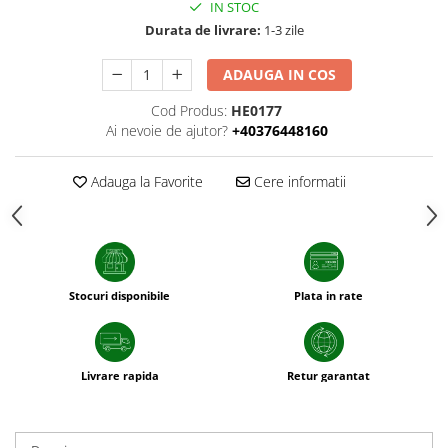
IN STOC
patrunjel
Durata de livrare:
1-3 zile
sfecla
ADAUGA IN COS
Seminte plante aromatice
Seminte cereale
Cod Produs:
HE0177
Porumb
Ai nevoie de ajutor?
+40376448160
Cereale paioase
Adauga la Favorite
Cere informatii
Floarea-Soarelui
Seminte plante furajere
Seminte si bulbi de flori
Seminte de gazon
Stocuri disponibile
Plata in rate
Turba si Substraturi
Ingrasaminte
Ingrasaminte BIO
Livrare rapida
Retur garantat
Preparate biologice
Biostimulatori
Ingrasaminte pentru gazon si