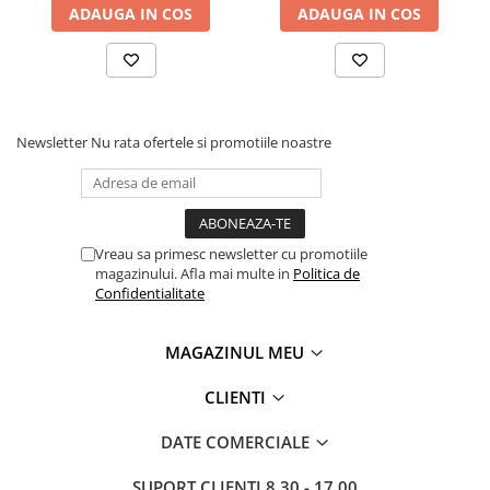
Adjuvanti
ADAUGA IN COS
ADAUGA IN COS
Erbicide
Fungicide
Insecticide
Newsletter
Nu rata ofertele si promotiile noastre
Tratament seminte
Capcane insecte
Dezinfectant de sol
Culturi BIO
Vreau sa primesc newsletter cu promotiile
Pompe de apa si hidrofoare
magazinului. Afla mai multe in
Politica de
Confidentialitate
Unelte si masini pentru gradinarit
Atomizoare si pulverizatoare
MAGAZINUL MEU
Drujbe
CLIENTI
Lubrifianti
Masini de tuns iarba
DATE COMERCIALE
Motocultoare
SUPORT CLIENTI
8.30 - 17.00