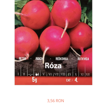
Porumb dulce
Ridichi
Salata
Spanac
Telina
Tomate
Varza
Vinete
fragute
gogosar
Gulii
leustean
Morcov
3,56 RON
Pastarnac