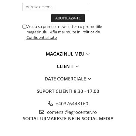
Adjuvanti
Erbicide
Fungicide
Vreau sa primesc newsletter cu promotiile
Insecticide
magazinului. Afla mai multe in
Politica de
Confidentialitate
Tratament seminte
Capcane insecte
MAGAZINUL MEU
Dezinfectant de sol
CLIENTI
Culturi BIO
Pompe de apa si hidrofoare
DATE COMERCIALE
Unelte si masini pentru gradinarit
SUPORT CLIENTI
8.30 - 17.00
Atomizoare si pulverizatoare
Drujbe
+40376448160
Lubrifianti
comenzi@agrocenter.ro
SOCIAL
URMARESTE-NE IN SOCIAL MEDIA
Masini de tuns iarba
Motocultoare