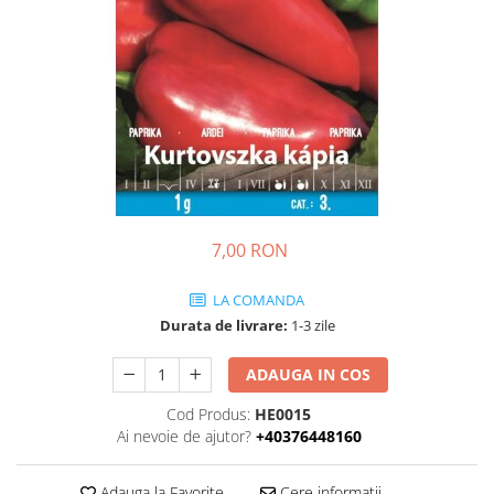
Porumb dulce
Ridichi
Salata
Spanac
Telina
Tomate
Varza
7,00 RON
Vinete
LA COMANDA
fragute
Durata de livrare:
1-3 zile
gogosar
Gulii
ADAUGA IN COS
leustean
Cod Produs:
HE0015
Ai nevoie de ajutor?
+40376448160
Morcov
Pastarnac
Adauga la Favorite
Cere informatii