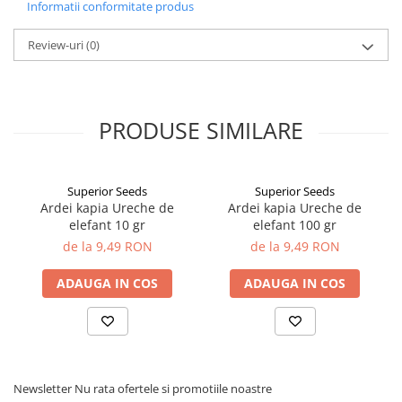
Informatii conformitate produs
plante ornamentale
Ingrasaminte de baza
Review-uri
(0)
Ingrasaminte lichide
Ingrasaminte solubile
PRODUSE SIMILARE
Alveole, tavi si ghivece
Folii si plase agricole
Materiale pentru solarii
Superior Seeds
Superior Seeds
Irigatii
Ardei kapia Ureche de
Ardei kapia Ureche de
Conducta apa
elefant 10 gr
elefant 100 gr
Banda de picurare
de la 9,49 RON
de la 9,49 RON
Tub picurare
ADAUGA IN COS
ADAUGA IN COS
Accesorii pentru irigatii
Furtun gradina
Filtre
Fitofarmaceutice
Newsletter
Nu rata ofertele si promotiile noastre