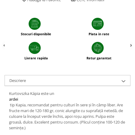
patrunjel
sfecla
Seminte plante aromatice
Seminte cereale
Stocuri disponibile
Plata in rate
Porumb
Cereale paioase
Floarea-Soarelui
Livrare rapida
Retur garantat
Seminte plante furajere
Seminte si bulbi de flori
Descriere
Seminte de gazon
Turba si Substraturi
Kurtovszka Kápia este un
Ingrasaminte
ardei
tip Kapia, recomandat pentru culturi în sere și în câmp liber. Are
Ingrasaminte BIO
fructe mari de 120-180 gr, conic alungite cu suprafaţă netedă, de
Preparate biologice
culoare la început verde închis, apoi roşu aprins. Pulpa este
groasă, dulce. Excelent pentru consum. (Plicul conţine 100-120 de
Biostimulatori
seminţe.)
Ingrasaminte pentru gazon si