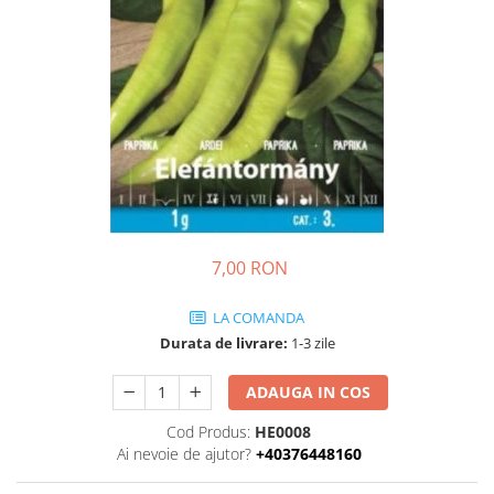
Ridichi
Salata
Spanac
Telina
Tomate
Varza
Vinete
fragute
7,00 RON
gogosar
LA COMANDA
Gulii
Durata de livrare:
1-3 zile
leustean
ADAUGA IN COS
Morcov
Cod Produs:
HE0008
Pastarnac
Ai nevoie de ajutor?
+40376448160
patrunjel