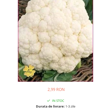
Ridichi
Salata
Spanac
Telina
Tomate
Varza
Vinete
fragute
gogosar
Gulii
leustean
2,99 RON
Morcov
Pastarnac
IN STOC
patrunjel
Durata de livrare:
1-3 zile