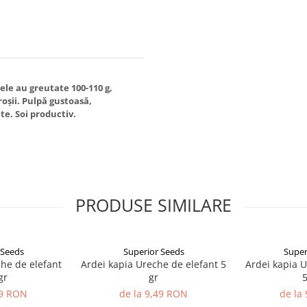
tele au greutate 100-110 g,
roșii. Pulpă gustoasă,
te. Soi productiv.
PRODUSE SIMILARE
 Seeds
Superior Seeds
Super
che de elefant
Ardei kapia Ureche de elefant 5
Ardei kapia U
gr
gr
5
49 RON
de la 9,49 RON
de la