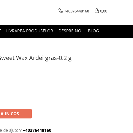
+40376448160
0,00
T
LIVRAREA PRODUSELOR
DESPRE NOI
BLOG
Sweet Wax Ardei gras-0.2 g
A IN COS
e de ajutor?
+40376448160