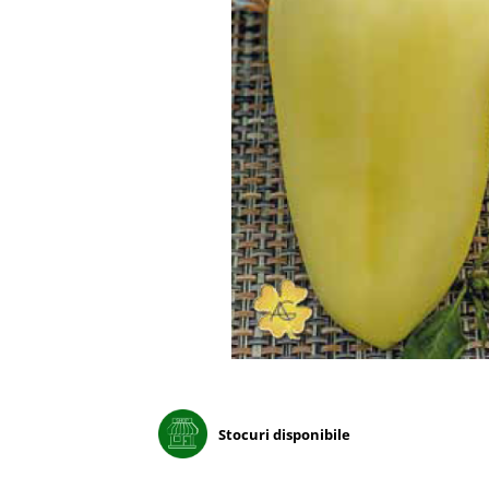
Porumb dulce
Ridichi
Salata
Spanac
Telina
Tomate
Varza
Vinete
fragute
gogosar
Gulii
leustean
Stocuri disponibile
Morcov
Pastarnac