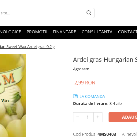
HNOLOGICE
PROMOȚII
FINANTARE
CONSULTANTA
CONTAC
ian Sweet Wax Ardei gras-0.2 g
Ardei gras-Hungarian 
Agrosem
2,99 RON
LA COMANDA
Durata de livrare:
3-4 zile
ADAUG
Cod Produs:
4MS0403
Ai nevoi