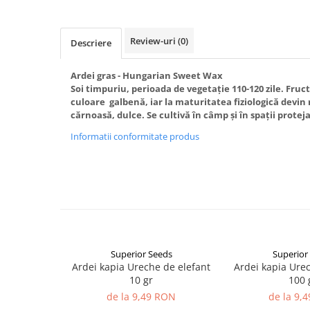
patrunjel
sfecla
Review-uri
(0)
Descriere
Seminte plante aromatice
Seminte cereale
Ardei gras - Hungarian Sweet Wax
Porumb
Soi timpuriu, perioada de vegetație 110-120 zile. Fruc
culoare galbenă, iar la maturitatea fiziologică devin 
Cereale paioase
cărnoasă, dulce. Se cultivă în câmp și în spații proteja
Floarea-Soarelui
Informatii conformitate produs
Seminte plante furajere
Seminte si bulbi de flori
Seminte de gazon
Turba si Substraturi
Ingrasaminte
Ingrasaminte BIO
Superior Seeds
Superior
Preparate biologice
Ardei kapia Ureche de elefant
Ardei kapia Ure
10 gr
100 
Biostimulatori
de la 9,49 RON
de la 9,
Ingrasaminte pentru gazon si