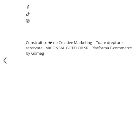
Adjuvanti
Erbicide
Fungicide
Insecticide
Tratament seminte
Construit cu ❤️ de Creative Marketing | Toate drepturile
Capcane insecte
rezervate - MICONSAL GOTTLOB SRL
Platforma E-commerce
by Gomag
Dezinfectant de sol
Culturi BIO
Pompe de apa si hidrofoare
Unelte si masini pentru gradinarit
Atomizoare si pulverizatoare
Drujbe
Lubrifianti
Masini de tuns iarba
Motocultoare