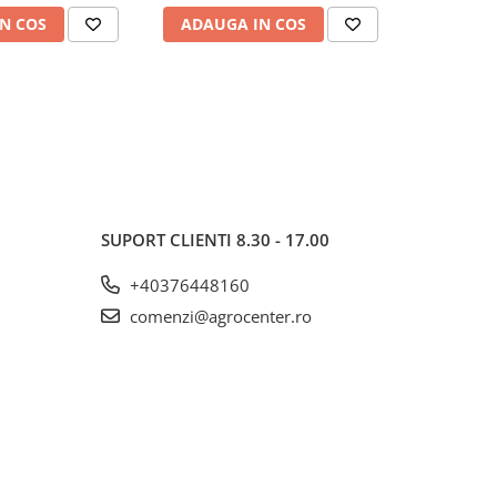
N COS
ADAUGA IN COS
ADAUG
SUPORT CLIENTI
8.30 - 17.00
+40376448160
comenzi@agrocenter.ro