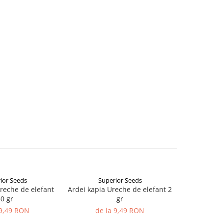
ior Seeds
Superior Seeds
reche de elefant
Ardei kapia Ureche de elefant 2
Ardei bu
0 gr
gr
B
 9,49 RON
de la 9,49 RON