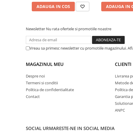
plante ornamentale
ADAUGA IN COS
ADAUGA IN 
Ingrasaminte de baza
Ingrasaminte lichide
Newsletter
Nu rata ofertele si promotiile noastre
Ingrasaminte solubile
Alveole, tavi si ghivece
Vreau sa primesc newsletter cu promotiile magazinului. Af
Folii si plase agricole
Materiale pentru solarii
MAGAZINUL MEU
CLIENTI
Irigatii
Conducta apa
Despre noi
Livrarea 
Banda de picurare
Termeni si conditii
Metode de
Politica de confidentialitate
Politica de
Tub picurare
Contact
Garantia 
Accesorii pentru irigatii
Solutionare
Furtun gradina
ANPC
Filtre
Fitofarmaceutice
SOCIAL
URMARESTE-NE IN SOCIAL MEDIA