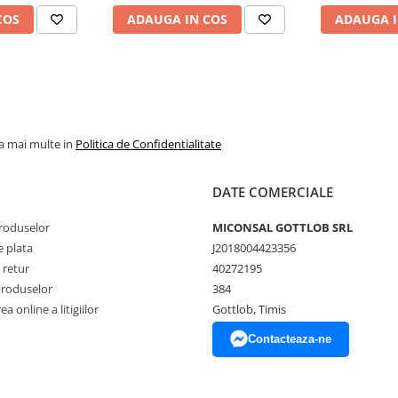
COS
ADAUGA IN COS
ADAUGA I
la mai multe in
Politica de Confidentialitate
DATE COMERCIALE
produselor
MICONSAL GOTTLOB SRL
 plata
J2018004423356
 retur
40272195
produselor
384
a online a litigiilor
Gottlob, Timis
Contacteaza-ne