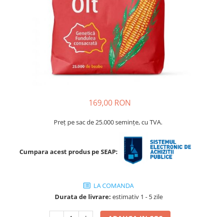
Porumb dulce
Ridichi
Salata
Spanac
Telina
Tomate
169,00 RON
Varza
Vinete
Preț pe sac de 25.000 semințe, cu TVA.
fragute
gogosar
Cumpara acest produs pe SEAP:
Gulii
leustean
LA COMANDA
Morcov
Durata de livrare:
estimativ 1 - 5 zile
Pastarnac