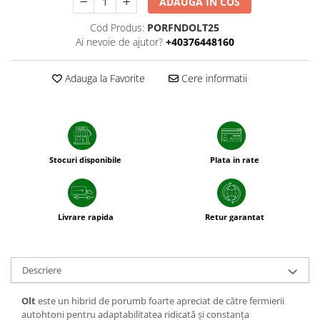
ADAUGA IN COS
patrunjel
Cod Produs:
PORFNDOLT25
sfecla
Ai nevoie de ajutor?
+40376448160
Seminte plante aromatice
Seminte cereale
Adauga la Favorite
Cere informatii
Porumb
Cereale paioase
Floarea-Soarelui
Seminte plante furajere
Stocuri disponibile
Plata in rate
Seminte si bulbi de flori
Seminte de gazon
Turba si Substraturi
Livrare rapida
Retur garantat
Ingrasaminte
Ingrasaminte BIO
Descriere
Preparate biologice
Biostimulatori
Olt
este un hibrid de porumb foarte apreciat de către fermierii
autohtoni pentru adaptabilitatea ridicată și constanța
Ingrasaminte pentru gazon si