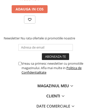
Roabe
ADAUGA IN COS
Unelte de mana pentru gradina
Hrana pentru animale
Antiparazitare
Hrana pentru caini
Newsletter
Nu rata ofertele si promotiile noastre
Hrana pentru iepuri
Hrana pentru pasari
Hrana pentru pisici
Vreau sa primesc newsletter cu promotiile
Hrana pentru porci
magazinului. Afla mai multe in
Politica de
Suplimente
Confidentialitate
Hrana pt gaini si pui
MAGAZINUL MEU
Sobe si seminee
Bricolaj
CLIENTI
Electrice
DATE COMERCIALE
Instalatii apa