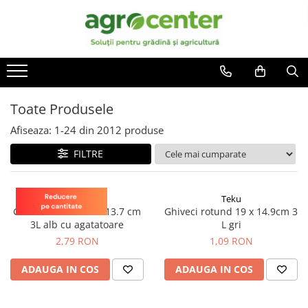
Toate Produsele
En-gross
Seminte de legume
Ingrasaminte
Ardei
Irigatii
Toate Produsele
Plante furajere
Broccoli
Turba
Afiseaza:
1-
24
din
2012
produse
Castraveti
FILTRE
Ceapa
Conopida
Dovleac
Teku
Teku
Ghiveci rotund 21 x 13.7 cm
Ghiveci rotund 19 x 14.9cm 3
Dovlecel
3L alb cu agatatoare
L gri
Fasole
2,79 RON
1,09 RON
Mazare
ADAUGA IN COS
ADAUGA IN COS
Pepene galben
Pepene verde