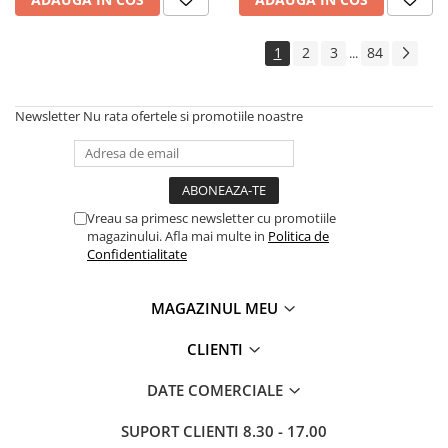
Roabe
Unelte de mana pentru gradina
1
2
3
84
...
Hrana pentru animale
Antiparazitare
Newsletter
Nu rata ofertele si promotiile noastre
Hrana pentru caini
Hrana pentru iepuri
Hrana pentru pasari
Vreau sa primesc newsletter cu promotiile
Hrana pentru pisici
magazinului. Afla mai multe in
Politica de
Confidentialitate
Hrana pentru porci
Suplimente
MAGAZINUL MEU
Hrana pt gaini si pui
CLIENTI
Sobe si seminee
Bricolaj
DATE COMERCIALE
Electrice
SUPORT CLIENTI
8.30 - 17.00
Instalatii apa