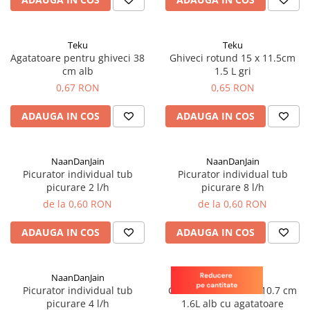
patrunjel
sfecla
Teku
Teku
Seminte plante aromatice
Agatatoare pentru ghiveci 38
Ghiveci rotund 15 x 11.5cm
Seminte cereale
cm alb
1.5 L gri
Porumb
0,67 RON
0,65 RON
Cereale paioase
ADAUGA IN COS
ADAUGA IN COS
Floarea-Soarelui
Seminte plante furajere
NaanDanJain
NaanDanJain
Seminte si bulbi de flori
Picurator individual tub
Picurator individual tub
picurare 2 l/h
picurare 8 l/h
Seminte de gazon
de la 0,60 RON
de la 0,60 RON
Turba si Substraturi
Ingrasaminte
ADAUGA IN COS
ADAUGA IN COS
Ingrasaminte BIO
Preparate biologice
NaanDanJain
Teku
Biostimulatori
Picurator individual tub
Ghiveci rotund 17 x 10.7 cm
picurare 4 l/h
1.6L alb cu agatatoare
Ingrasaminte pentru gazon si