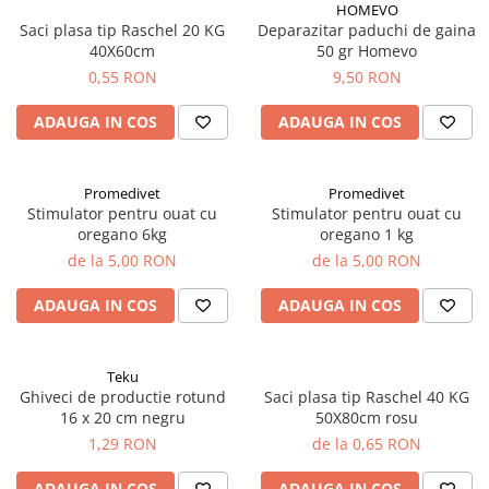
Adjuvanti
HOMEVO
Saci plasa tip Raschel 20 KG
Deparazitar paduchi de gaina
Erbicide
40X60cm
50 gr Homevo
Fungicide
0,55 RON
9,50 RON
Insecticide
ADAUGA IN COS
ADAUGA IN COS
Tratament seminte
Capcane insecte
Promedivet
Promedivet
Dezinfectant de sol
Stimulator pentru ouat cu
Stimulator pentru ouat cu
oregano 6kg
oregano 1 kg
Culturi BIO
de la 5,00 RON
de la 5,00 RON
Pompe de apa si hidrofoare
Unelte si masini pentru gradinarit
ADAUGA IN COS
ADAUGA IN COS
Atomizoare si pulverizatoare
Drujbe
Teku
Lubrifianti
Ghiveci de productie rotund
Saci plasa tip Raschel 40 KG
16 x 20 cm negru
50X80cm rosu
Masini de tuns iarba
1,29 RON
de la 0,65 RON
Motocultoare
ADAUGA IN COS
ADAUGA IN COS