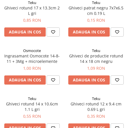
Teku
Teku
Porumb dulce
Ghiveci rotund 17 x 13.3cm 2
Ghiveci patrat negru 7x7x6.5
L gri
cm 0.19 L
Ridichi
0,85 RON
0,15 RON
Salata
ADAUGA IN COS
ADAUGA IN COS
Spanac
Telina
Osmocote
Teku
Tomate
Ingrasamant Osmocote 14-8-
Ghiveci de productie rotund
Varza
11 + 3Mg + microelemente
14 x 18 cm negru
1,00 RON
1,09 RON
Vinete
fragute
ADAUGA IN COS
ADAUGA IN COS
gogosar
Gulii
Teku
Teku
Ghiveci rotund 14 x 10.6cm
Ghiveci rotund 12 x 9.4 cm
leustean
1.1 L gri
0.69 L gri
Morcov
0,55 RON
0,35 RON
Pastarnac
ADAUGA IN COS
ADAUGA IN COS