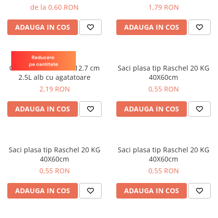
plante ornamentale
de la 0,60 RON
1,79 RON
Ingrasaminte de baza
ADAUGA IN COS
ADAUGA IN COS
Ingrasaminte lichide
Ingrasaminte solubile
Teku
Alveole, tavi si ghivece
Ghiveci rotund 19 x 12.7 cm
Saci plasa tip Raschel 20 KG
2.5L alb cu agatatoare
40X60cm
Folii si plase agricole
2,19 RON
0,55 RON
Materiale pentru solarii
Irigatii
ADAUGA IN COS
ADAUGA IN COS
Conducta apa
Banda de picurare
Tub picurare
Saci plasa tip Raschel 20 KG
Saci plasa tip Raschel 20 KG
40X60cm
40X60cm
Accesorii pentru irigatii
0,55 RON
0,55 RON
Furtun gradina
ADAUGA IN COS
ADAUGA IN COS
Filtre
Fitofarmaceutice