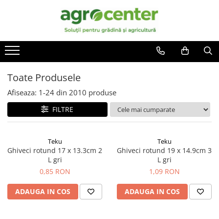
Toate Produsele
En-gross
Seminte de legume
Ingrasaminte
Ardei
Irigatii
Toate Produsele
Plante furajere
Broccoli
Turba
Afiseaza:
1-
24
din
2010
produse
Castraveti
FILTRE
Ceapa
Conopida
Dovleac
Teku
Teku
Ghiveci rotund 17 x 13.3cm 2
Ghiveci rotund 19 x 14.9cm 3
Dovlecel
L gri
L gri
Fasole
0,85 RON
1,09 RON
Mazare
ADAUGA IN COS
ADAUGA IN COS
Pepene galben
Pepene verde