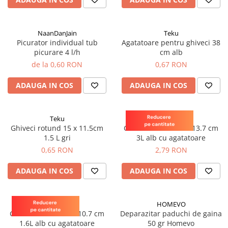
patrunjel
sfecla
NaanDanJain
Teku
Seminte plante aromatice
Picurator individual tub
Agatatoare pentru ghiveci 38
Seminte cereale
picurare 4 l/h
cm alb
Porumb
de la 0,60 RON
0,67 RON
Cereale paioase
ADAUGA IN COS
ADAUGA IN COS
Floarea-Soarelui
Seminte plante furajere
Teku
Teku
Seminte si bulbi de flori
Ghiveci rotund 15 x 11.5cm
Ghiveci rotund 21 x 13.7 cm
1.5 L gri
3L alb cu agatatoare
Seminte de gazon
0,65 RON
2,79 RON
Turba si Substraturi
Ingrasaminte
ADAUGA IN COS
ADAUGA IN COS
Ingrasaminte BIO
Preparate biologice
Teku
HOMEVO
Biostimulatori
Ghiveci rotund 17 x 10.7 cm
Deparazitar paduchi de gaina
1.6L alb cu agatatoare
50 gr Homevo
Ingrasaminte pentru gazon si