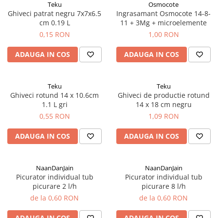
Teku
Osmocote
Porumb dulce
Ghiveci patrat negru 7x7x6.5
Ingrasamant Osmocote 14-8-
cm 0.19 L
11 + 3Mg + microelemente
Ridichi
0,15 RON
1,00 RON
Salata
ADAUGA IN COS
ADAUGA IN COS
Spanac
Telina
Teku
Teku
Tomate
Ghiveci rotund 14 x 10.6cm
Ghiveci de productie rotund
Varza
1.1 L gri
14 x 18 cm negru
0,55 RON
1,09 RON
Vinete
fragute
ADAUGA IN COS
ADAUGA IN COS
gogosar
Gulii
NaanDanJain
NaanDanJain
Picurator individual tub
Picurator individual tub
leustean
picurare 2 l/h
picurare 8 l/h
Morcov
de la 0,60 RON
de la 0,60 RON
Pastarnac
ADAUGA IN COS
ADAUGA IN COS