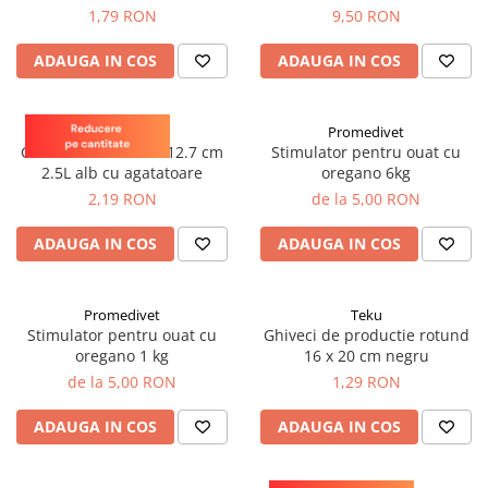
plante ornamentale
1,79 RON
9,50 RON
Ingrasaminte de baza
ADAUGA IN COS
ADAUGA IN COS
Ingrasaminte lichide
Ingrasaminte solubile
Teku
Promedivet
Alveole, tavi si ghivece
Ghiveci rotund 19 x 12.7 cm
Stimulator pentru ouat cu
2.5L alb cu agatatoare
oregano 6kg
Folii si plase agricole
2,19 RON
de la 5,00 RON
Materiale pentru solarii
Irigatii
ADAUGA IN COS
ADAUGA IN COS
Conducta apa
Banda de picurare
Promedivet
Teku
Tub picurare
Stimulator pentru ouat cu
Ghiveci de productie rotund
oregano 1 kg
16 x 20 cm negru
Accesorii pentru irigatii
de la 5,00 RON
1,29 RON
Furtun gradina
ADAUGA IN COS
ADAUGA IN COS
Filtre
Fitofarmaceutice