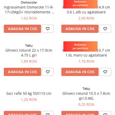
Adjuvanti
Osmocote
Teku
Ingrasamant Osmocote 11-8-
Ghiveci rotund 22 x 14.9 cm
Erbicide
17+2MgO+ microelemente -
3.6 L alb cu agatatoare
Osmocote
Fungicide
1,02 RON
2,99 RON
Insecticide
ADAUGA IN COS
ADAUGA IN COS
Tratament seminte
Capcane insecte
Teku
Teku
Dezinfectant de sol
Ghiveci rotund 22 x 17.9cm
Ghiveci rotund 17 x 10.7 cm
4.75 L gri
1.6L maro cu agatatoare
Culturi BIO
1,89 RON
1,79 RON
Pompe de apa si hidrofoare
Unelte si masini pentru gradinarit
ADAUGA IN COS
ADAUGA IN COS
Atomizoare si pulverizatoare
Drujbe
Teku
Lubrifianti
Saci rafie 50 kg 55X110 cm
Ghiveci rotund 10.5 x 7.8cm
gri 0.46L
1,20 RON
Masini de tuns iarba
0,25 RON
Motocultoare
ADAUGA IN COS
ADAUGA IN COS