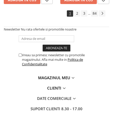
Roabe
Unelte de mana pentru gradina
1
2
3
84
...
Hrana pentru animale
Antiparazitare
Newsletter
Nu rata ofertele si promotiile noastre
Hrana pentru caini
Hrana pentru iepuri
Hrana pentru pasari
Vreau sa primesc newsletter cu promotiile
Hrana pentru pisici
magazinului. Afla mai multe in
Politica de
Confidentialitate
Hrana pentru porci
Suplimente
MAGAZINUL MEU
Hrana pt gaini si pui
CLIENTI
Sobe si seminee
Bricolaj
DATE COMERCIALE
Electrice
SUPORT CLIENTI
8.30 - 17.00
Instalatii apa